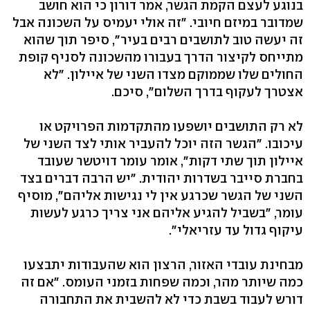
בנוגע לעצם הקמת הגשר, אמר דורון כי הוא חושב
שמדובר במיזם חיובי. "זה אולי יעמיס על השכונה אבל
זה יעשה טוב לתושבים רבים בעיר", סיפר תוך שהוא
מתייחס לקיצור הדרך בעבורו מהשכונה לסניף קופת
החולים שלו שממוקם מצדו השני של איילון. "לא
אצטרך לעקוף בדרך השלום", סיכם.
לא רק התושבים יושפעו מהתקדמות הפרויקט או
עיכובו. "הגשר הזה יוכל להעביר אותי לצד השני של
איילון תוך שתי דקות", אומר עומר דויטשר שעובד
בחברת סייבר בשדרות יהודית. "יש הרבה דברים בצד
השני של הגשר שכרגע אין לי נגישות אליהם", מוסיף
עומר, "בשביל להגיע אליהם אני צריך כרגע לעשות
עיקוף גדול עד עזריאלי".
מבחינת עובדי האזור, הרצון הוא שהעבודות יתבצעו
כמה שיותר מהר, וכמה שפחות בזמני העומס. "אם זה
דורש לעבוד בשבת כדי לא להשבית את התחבורה