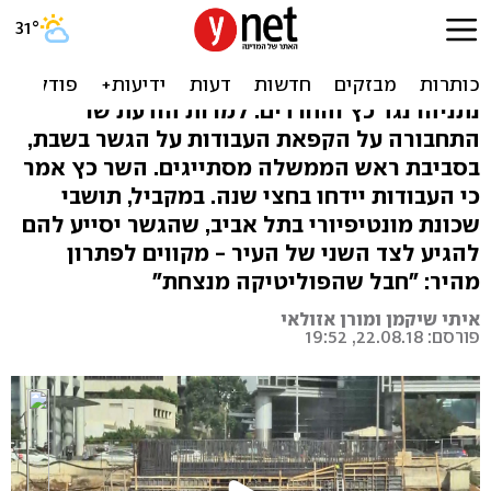
"לא סביר שיעצרו את נתיבי
איילון באמצע השבוע"
נתניהו נגד כץ והחרדים: למרות הודעת שר
התחבורה על הקפאת העבודות על הגשר בשבת,
בסביבת ראש הממשלה מסתייגים. השר כץ אמר
כי העבודות יידחו בחצי שנה. במקביל, תושבי
שכונת מונטיפיורי בתל אביב, שהגשר יסייע להם
להגיע לצד השני של העיר - מקווים לפתרון
מהיר: "חבל שהפוליטיקה מנצחת"
איתי שיקמן ומורן אזולאי
פורסם: 22.08.18, 19:52