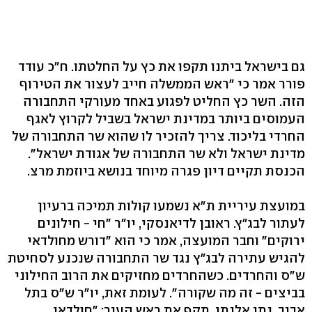
גם בישראל ביתנו תקפו את כץ על החלטתו. ח"כ עודד
פורר אמר כי "ראש הממשלה חייב לעצור את הטירוף
הזה. השר כץ החליט לפגוע באחד מעורקי התחבורה
העמוסים ביותר במדינת ישראל בשביל לקרוץ לאגף
החרדי בליכוד. צריך להזכיר לו שהוא שר התחבורה של
מדינת ישראל ולא שר התחבורה של אגודת ישראל".
הכנסת תקיים דיון פגרה מיוחד בנושא ביוזמת מרצ.
במועצת עיריית ת"א נשמעו קולות תמיכה ברעיון
לעתור לבג"ץ. ראובן לדיאנסקי, יו"ר "חי - חילונים
ירוקים" וחבר המועצה, אמר כי הוא "דורש מחולדאי
להגיש עתירה לבג"ץ נגד שר התחבורה שנכנע לסחיטת
ש"ס והחרדים. כשהחרדים מחזיקים את הרוב החילוני
בביצים - זה מה שקורה". לעומת זאת, יו"ר ש"ס בתל
אביב, נתן אלנתן, תקף את ראש העיר: "חולדאי,