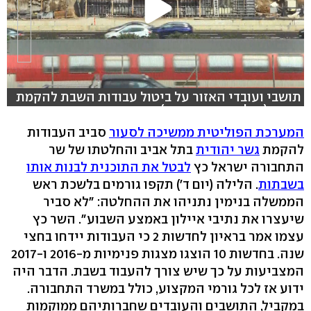
תושבי ועובדי האזור על ביטול עבודות השבת להקמת
הגשר (צילום: משי בן עמי)
המערכת הפוליטית ממשיכה לסעור
סביב העבודות
להקמת
גשר יהודית
בתל אביב והחלטתו של שר
התחבורה ישראל כץ
לבטל את התוכנית לבנות אותו
בשבתות
. הלילה (יום ד') תקפו גורמים בלשכת ראש
הממשלה בנימין נתניהו את ההחלטה: "לא סביר
שיעצרו את נתיבי איילון באמצע השבוע". השר כץ
עצמו אמר בראיון לחדשות 2 כי העבודות יידחו בחצי
שנה. בחדשות 10 הוצגו מצגות פנימיות מ-2016 ו-2017
המצביעות על כך שיש צורך להעבוד בשבת. הדבר היה
ידוע אז לכל גורמי המקצוע, כולל במשרד התחבורה.
במקביל, התושבים והעובדים שחברותיהם ממוקמות