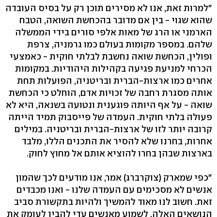
"למרות זאת, אנו לא מסירים תוכן רק על בסיס העובדה
שהוא שגוי - בין אם מדובר בהכחשת השואה, הטבח
הארמני או הרג של מאות אלפי סורים בידי הממשלה
שלהם. במספר מקומות בעולם כמו גרמניה, צרפת
ופולין, הכחשת שואה נחשבת לבלתי חוקית - כאמצעי
הכרחי למניעת פגיעה בקהילות היהודיות. במקומות
אחרים כמו ארצות-הברית ובריטניה, הפועלות תחת
אותה מסגרת רחבה של זכויות אדם, הוחלט כי הכחשת
שואה - על אף היותה פוגענית ונטועה בשנאה, היא לא
פעולה בלתי חוקית. העמדה של פייסבוק תמיד הייתה
קרובה יותר לזו של ארצות-הברית ובריטניה. במילים
אחרות, בחרנו שלא להסיר את התכנים הללו, מלבד
בארצות שבהן בחרו להוציא אותם אל מחוץ לחוק.
"כפי שמארק (צוקרברג) אמר, אנו מודעים לכך שהמון
אנשים לא מסכימים עם העמדה שלנו - ואנו מכבדים
זאת. חשוב לנו מאוד להמשיך ולהיות בתקשורת סביב
הנושאים האלה, לשמוע מאנשים עדי להבין לעומק את