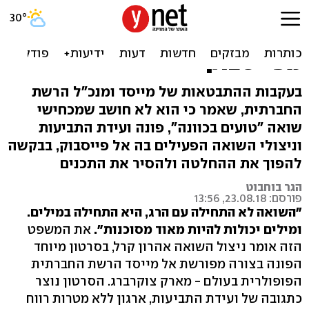
ניצולי שואה פונים לצוקרברג:
"הסר הכחשת שואה
מפייסבוק"
בעקבות ההתבטאות של מייסד ומנכ"ל הרשת
החברתית, שאמר כי הוא לא חושב שמכחישי
שואה "טועים בכוונה", פונה ועידת התביעות
וניצולי השואה הפעילים בה אל פייסבוק, בבקשה
להפוך את ההחלטה ולהסיר את התכנים
הגר בוחבוט
פורסם: 23.08.18, 13:56
"השואה לא התחילה עם הרג, היא התחילה במילים.
ומילים יכולות להיות מאוד מסוכנות".
את המשפט
הזה אומר ניצול השואה אהרון קרל, בסרטון מיוחד
הפונה בצורה מפורשת אל מייסד הרשת החברתית
הפופולרית בעולם - מארק צוקרברג. הסרטון נוצר
כתגובה של ועידת התביעות, ארגון ללא מטרות רווח