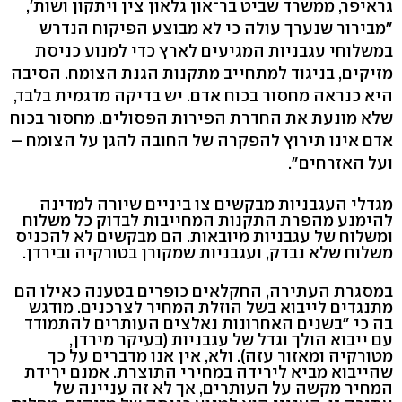
גראיפר, ממשרד שביט בר־און גלאון צין ויתקון ושות',
"מבירור שנערך עולה כי לא מבוצע הפיקוח הנדרש
במשלוחי עגבניות המגיעים לארץ כדי למנוע כניסת
מזיקים, בניגוד למתחייב מתקנות הגנת הצומח. הסיבה
היא כנראה מחסור בכוח אדם. יש בדיקה מדגמית בלבד,
שלא מונעת את החדרת הפירות הפסולים. מחסור בכוח
אדם אינו תירוץ להפקרה של החובה להגן על הצומח –
ועל האזרחים".
מגדלי העגבניות מבקשים צו ביניים שיורה למדינה
להימנע מהפרת התקנות המחייבות לבדוק כל משלוח
ומשלוח של עגבניות מיובאות. הם מבקשים לא להכניס
משלוח שלא נבדק, ועגבניות שמקורן בטורקיה ובירדן.
במסגרת העתירה, החקלאים כופרים בטענה כאילו הם
מתנגדים לייבוא בשל הוזלת המחיר לצרכנים. מודגש
בה כי "בשנים האחרונות נאלצים העותרים להתמודד
עם ייבוא הולך וגדל של עגבניות (בעיקר מירדן,
מטורקיה ומאזור עזה). ולא, אין אנו מדברים על כך
שהייבוא מביא לירידה במחירי התוצרת. אמנם ירידת
המחיר מקשה על העותרים, אך לא זה עניינה של