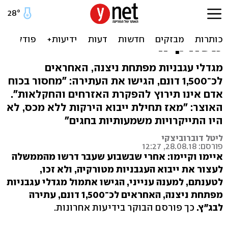
העגבניות מגיעות לבג"ץ:
חקלאים עתרו נגד הייבוא
מטורקיה
מגדלי עגבניות מפתחת ניצנה, האחראים
לכ־1,500 דונם, הגישו את העתירה: "מחסור בכוח
אדם אינו תירוץ להפקרת האזרחים והחקלאות".
האוצר: "מאז תחילת ייבוא הירקות ללא מכס, לא
היו התייקרויות משמעותיות בחגים"
ליטל דוברוביצקי
פורסם: 28.08.18, 12:27
איימו וקיימו: אחרי שבשבוע שעבר דרשו מהממשלה
לעצור את ייבוא העגבניות מטורקיה, ולא זכו,
לטענתם, למענה ענייני, הגישו אתמול מגדלי עגבניות
מפתחת ניצנה, האחראים לכ־1,500 דונם, עתירה
לבג"ץ.
כך פורסם הבוקר בידיעות אחרונות.