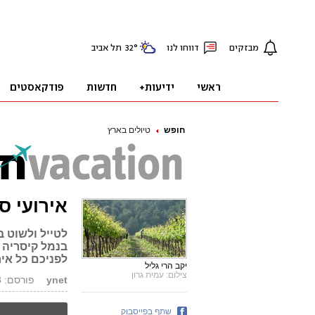
חופש
טיולים בארץ
אירועי ס
לטייל ולשוט ב
בנמל קיסריה א
לפניכם כל איר
יקב הרי גליל
צילום: עמית גרון
ynet
פורסם: 21.09.18, 04:11
שתף בפייסבוק