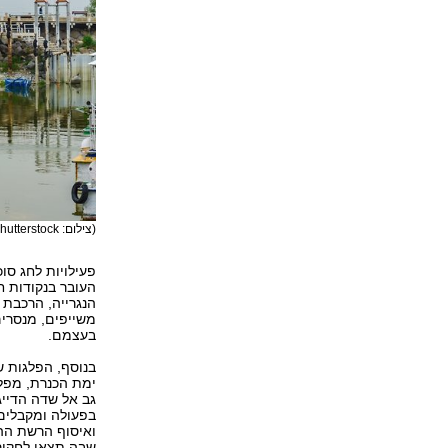
(צילום: shutterstock)
פעילויות לחג סוכ
העובר בנקודות ח
הנגרייה, הרכבת 
משייפים, מנסרים
בעצמם.
בנוסף, הפלגות שי
ימת הכנרת, מפלי
גב אל שדה הדייג 
בפעולה ומקבלים
שבה תצאו לחקור