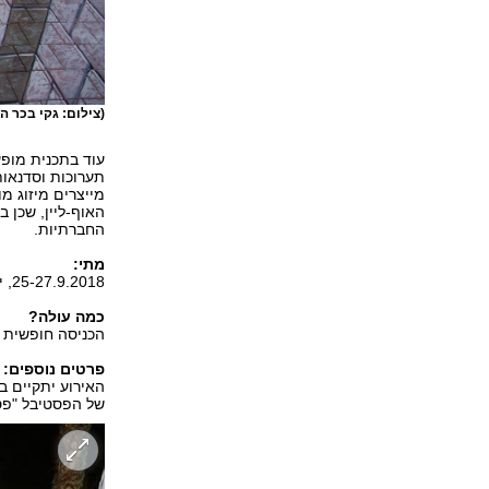
(צילום: גקי בכר ה
עוד בתכנית מופעי
תערוכות וסדנאו
מייצרים מיזוג מו
האוף-ליין, שכן
החברתיות.
מתי:
25-27.9.2018, ימים ג'-ה', חוה"מ סוכות, בין השעות 18:00-22:00.
כמה עולה?
הכניסה חופשית ל
פרטים נוספים:
האירוע יתקיים ב
של הפסטיבל "פסטי