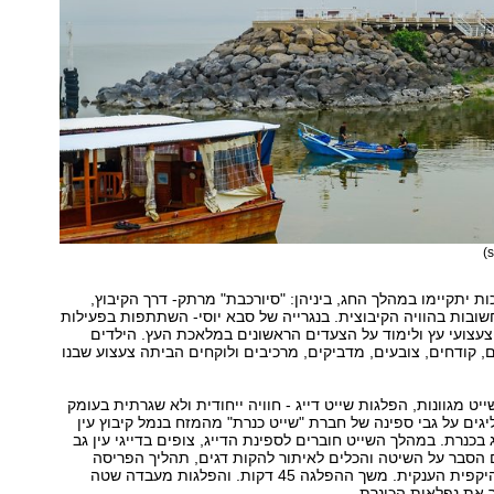
ות יתקיימו במהלך החג, ביניהן: "סיורכבת" מרתק- דרך הקיבוץ,
שובות בהוויה הקיבוצית. בנגרייה של סבא יוסי- השתתפות בפעילות
צעצועי עץ ולימוד על הצעדים הראשונים במלאכת העץ. הילדים
, קודחים, צובעים, מדביקים, מרכיבים ולוקחים הביתה צעצוע שבנו
יט מגוונות, הפלגות שייט דייג - חוויה ייחודית ולא שגרתית בעומק
גים על גבי ספינה של חברת "שייט כנרת" מהמזח בנמל קיבוץ עין
בכנרת. במהלך השייט חוברים לספינת הדייג, צופים בדייגי עין גב
 הסבר על השיטה והכלים לאיתור להקות דגים, תהליך הפריסה
ואיסוף הרשת ההיקפית הענקית. משך ההפלגה 45 דקות. והפלגות מעבדה שטה
 את נפלאות הכינרת.