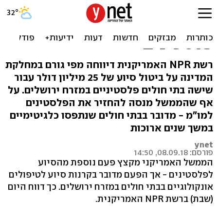
ממשיך בסנקציות: טראמפ
מבטל סיוע עבור חולי סרטן
פלסטינים
רשת NPR האמריקנית דיווחה מפי גורם במחלקת
המדינה על ביטול סיוע של 25 מיליון דולר עבור
שישה בתי חולים פלסטיניים במזרח ירושלים. על
אף שהממשל מנסה להחזיר את הפלסטינים
למו"מ - מדובר בבתי חולים שנתפסו כלגיטימיים
במשך שנים ארוכות
ynet
פורסם: 08.09.18, 14:50
הממשל האמריקני מקצץ פעם נוספת מהסיוע
לפלסטינים - אך הפעם מדובר בקרנות סיוע לטיפולים
אונקולוגיים בבתי חולים במזרח ירושלים. כך דווח היום
(שבת) ברשת NPR האמריקנית.