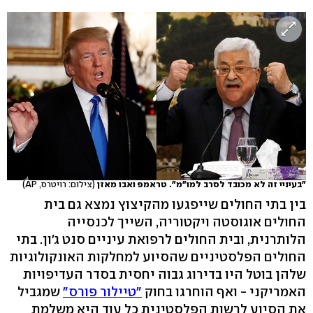
"בעיניי זה לא מכובד לסרב למו"מ". טראמפ ואבו מאזן
(צילום: רויטרס, AP)
בין בתי החולים שייפגעו מהקיצוץ נמצא גם בית
החולים אוגוסטה ויקטוריה, השייך לכנסייה
הלותרנית, ובית החולים לרפואת עיניים סנט ג'ון. בתי
החולים הפלסטיניים שהסיוע למחלקות האונקולוגיות
שלהן בוטל היו בדירוג גבוה יחסית בסדר העדיפויות
האמריקני - ואף הוחרגו בחוק
"טיילור פורס"
שמגביל
את הסיוע לרשות הפלסטינית כל עוד היא משלמת