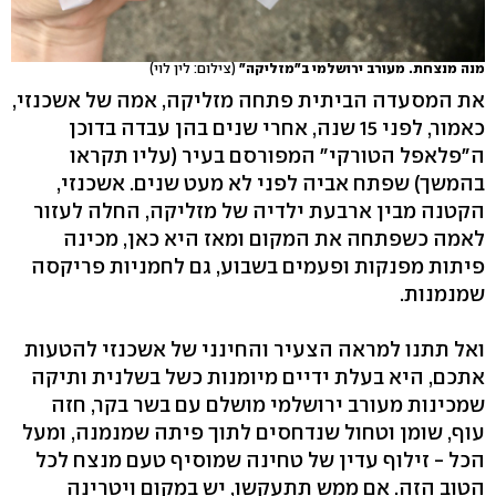
מנה מנצחת. מעורב ירושלמי ב"מזליקה"
(צילום: לין לוי)
את המסעדה הביתית פתחה מזליקה, אמה של אשכנזי,
כאמור, לפני 15 שנה, אחרי שנים בהן עבדה בדוכן
ה"פלאפל הטורקי" המפורסם בעיר (עליו תקראו
בהמשך) שפתח אביה לפני לא מעט שנים. אשכנזי,
הקטנה מבין ארבעת ילדיה של מזליקה, החלה לעזור
לאמה כשפתחה את המקום ומאז היא כאן, מכינה
פיתות מפנקות ופעמים בשבוע, גם לחמניות פריקסה
שמנמנות.
ואל תתנו למראה הצעיר והחינני של אשכנזי להטעות
אתכם, היא בעלת ידיים מיומנות כשל בשלנית ותיקה
שמכינות מעורב ירושלמי מושלם עם בשר בקר, חזה
עוף, שומן וטחול שנדחסים לתוך פיתה שמנמנה, ומעל
הכל - זילוף עדין של טחינה שמוסיף טעם מנצח לכל
הטוב הזה. אם ממש תתעקשו, יש במקום ויטרינה