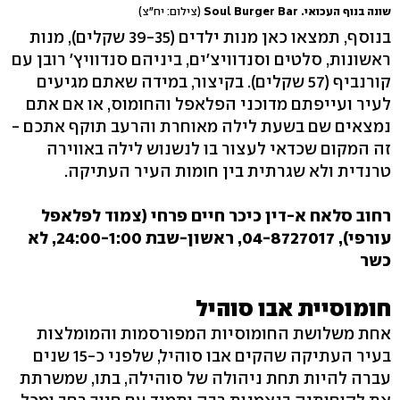
שונה בנוף העכואי. Soul Burger Bar
(צילום: יח"צ)
בנוסף, תמצאו כאן מנות ילדים (39-35 שקלים), מנות
ראשונות, סלטים וסנדוויצ'ים, ביניהם סנדוויץ' רובן עם
קורנביף (57 שקלים). בקיצור, במידה שאתם מגיעים
לעיר ועייפתם מדוכני הפלאפל והחומוס, או אם אתם
נמצאים שם בשעת לילה מאוחרת והרעב תוקף אתכם -
זה המקום שכדאי לעצור בו לנשנוש לילה באווירה
טרנדית ולא שגרתית בין חומות העיר העתיקה.
רחוב סלאח א-דין כיכר חיים פרחי (צמוד לפלאפל
עורפי), 04-8727017‏, ראשון-שבת 24:00-1:00, לא
כשר
חומוסיית אבו סוהיל
אחת משלושת החומוסיות המפורסמות והמומלצות
בעיר העתיקה שהקים אבו סוהיל, שלפני כ-15 שנים
עברה להיות תחת ניהולה של סוהילה, בתו, שמשרתת