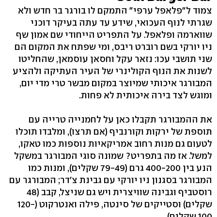
צמוד ל"פלאפל ערפי" התמקם לו בורגר בר חדש ולא
שגרתי לנוף העכואי, שידע עד עתה בעיקר דוכני
שווארמה ופלאפל. על התפריט הייחודי שם אמון שף
ניו יורקי בשם רוברט ריבס, ומי שפתח את המקום הם
שני תושבי עכו: נזאר עקל וחסאן עוסמאן, שהחליטו
לשנות את הנוף הקולינרי של העיר העתיקה ולהציע
המבורגר איכותי שמיוצר במקום מבשר טרי מדי יום,
ומוגש לצד בירה איכותית לא פחות.
את ההמבורגר תקבלו כאן על לחמנייה טרייה עם
תוספת של ירקות וקורנביף (אם תרצו), ומלבדו תוכלו
לטעום גם מנות רחוב אמריקאיות נוספות כמו טאקו,
למשל. אז מה בתפריט? שמונה סוגי המבורגר במשקל
הנע בין 400-200 גרם (79-49 שקלים), ומנות כמו
המבורגר בסגנון ניו יורקי עם גבינת צ'דר; המבורגר עם
רוסטביף וגבינה שוויצרית ויש גם שניצל, קבב (48
שקלים) וסטייקים של סינטה, פילה ואנטרקוט (120-
100 שקלים).