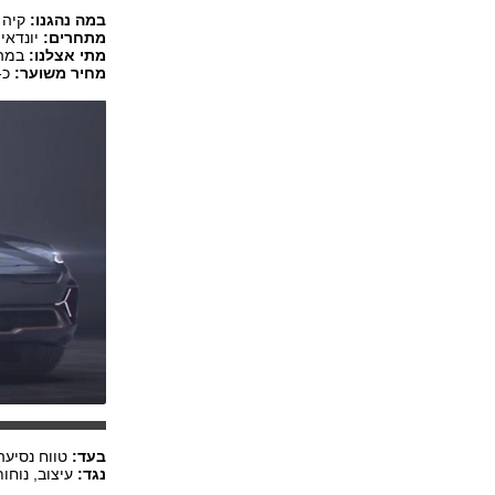
במה נהגנו:
קיה ני
מתחרים:
יונדאי קונה EV
מתי אצלנו:
במהלך 
מחיר משוער:
כ-170-180 אלף 
בעד:
טווח נסיעה,
נגד:
עיצוב, נוחו