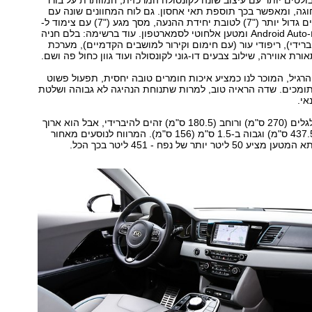
בולטים יותר עם עיצוב שונה לקונסולה המרכזית, המוותרת על בורר
וגה, ומאפשר בכך תוספת תאי אחסון. גם לוח המחוונים שונה עם
מסך תצוגת נתונים גדול יותר ("7) לטובת יחידת ההנעה, מסך מגע ("7) עם צימוד ל-
Apple CarPlay ו-Android Auto ומטען אלחוטי לסמארטפון. עוד ברשימה: בלם חניה
ברידי), ריפודי עור (עם חימום וקירור למושבים הקדמיים), מערכת
הרגיל, המוכר לנו כמציע איכות חומרים טובה יחסית, תפעול פשוט
תומכים. שדה הראיה טוב, למרות שתנוחת הנהיגה לא גבוהה ושלטת
אי.
לנירו EV בסיס גלגלים (270 ס"מ) ורוחב (180.5 ס"מ) זהים להיברידי, אבל הוא ארוך
ממנו ב-2 ס"מ (437.5 ס"מ) וגבוה ב-1.5 ס"מ (156 ס"מ). המרווח לנוסעים מאחור
טר יותר של נפח - 451 ליטר בכך הכל.