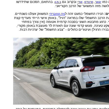
 כמו
,
,
ובקרוב גם
. בהתאם, הסכום שתידרשו
יגואר
מרצדס
אודי
ב.מ.וו
ושה מזה המשוער של הרכב הקוריאני.
ם:
הנירו החשמלי כמעט זהה ל
המשווק אצלנו כשנתיים.
נירו ההיברידי
 הרכב החשמלי שלו במראה "רגיל", באופן אישי הייתי מעדיף קצת
בי. כרגע מתבטא השוני בסבכה קדמית אטומה (אין צורך בפתחי
שקע טעינה, פגוש קדמי שונה עם תאורת לד מעוצבת באופן מקורי,