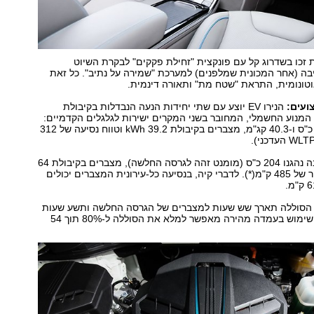
זכו בשדרוג קל עם פונקצית "זחילת פקקים" לבקרת השיוט
ה (אחר המכונית שמלפנים) למערכת "שמירה על נתיב". כל זאת
טונומית, התראת "שטח מת" ותאורה דינמית.
ועים:
הנירו EV יוצע עם שתי יחידות הנעה הנבדלות בקיבולת
המנוע החשמלי, המחובר בשני המקרים ישירות לגלגלים הקדמיים:
בסיסית עם 136 כ"ס ו-40.3 קג"מ, מצברים בקיבולת 39.2 kWh וטווח נסיעה של 312
לגרסה הבכירה בה נהגנו 204 כ"ס (מומנט זהה לגרסה החלשה), מצברים בקיבולת 64
kWh וטווח מוצהר של 485 ק"מ(*). לדברי קיה, בנסיעה כל-עירונית המצברים יכולים
הסוללה תארך שש שעות למצברים של הגרסה החלשה ותשע שעות
וחצי לגדול, אבל שימוש בעמדה מהירה מאפשר למלא את הסוללה ל-80% תוך 54