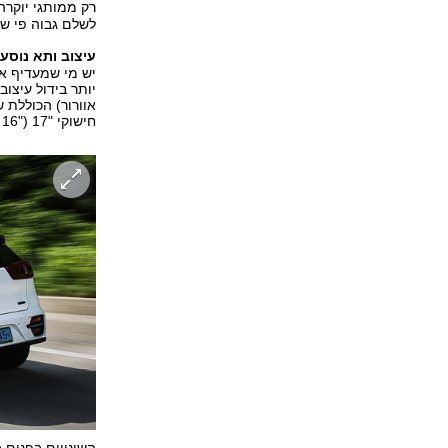
רק ממותגי יוקרה
לשלם גבוה פי של
עיצוב ותא נוסעי
יש מי שמעדיף את
יותר בידול עיצו
אוורור) הכוללת 
חישוקי "17 ("16 בנירו הרגיל) ועיטורים כחולים - "צבע החשמל" של יצרניות רבות.