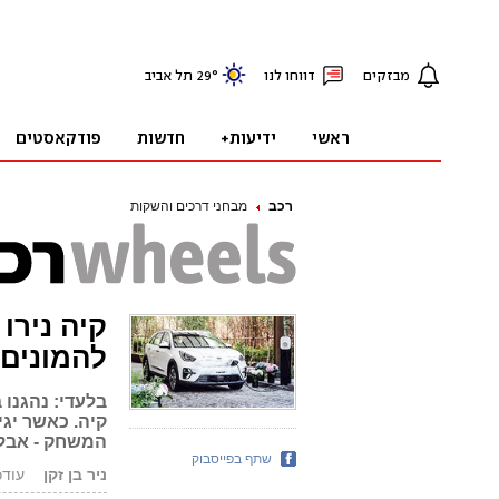
רכב
מבחני דרכים והשקות
להמונים
בלעדי: נהגנו
קיה. כאשר יגי
המשחק - אבל 
שתף בפייסבוק
ניר בן זקן
עודכן: .09.18