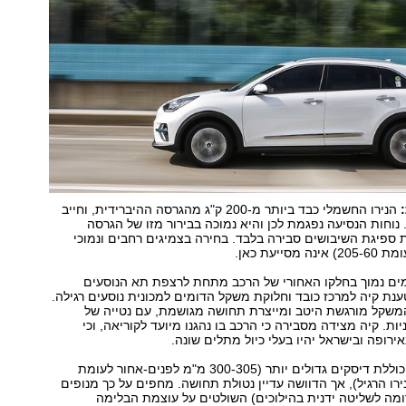
הנירו החשמלי כבד ביותר מ-200 ק"ג מהגרסה ההיברידית, וחייב
וחות הנסיעה נפגמת לכן והיא נמוכה בבירור מזו של הגרסה
ת ספיגת השיבושים סבירה בלבד. בחירה בצמיגים רחבים ונמוכי
ם נמוך בחלקו האחורי של הרכב מתחת לרצפת תא הנוסעים
ענת קיה למרכז כובד וחלוקת משקל הדומים למכונית נוסעים רגילה.
משקל מורגשת היטב ומייצרת תחושה מגושמת, עם נטייה של
ות. קיה מצידה מסבירה כי הרכב בו נהגנו מיועד לקוריאה, וכי
ירופה ובישראל יהיו בעלי כיול מתלים שונה.
מערכת הבלימה כוללת דיסקים גדולים יותר (300-305 מ"מ לפנים-אחור לעומת
מ"מ בנירו הרגיל), אך הדוושה עדיין נטולת תחושה. מחפים על כך מנופים
מה לשליטה ידנית בהילוכים) השולטים על עוצמת הבלימה