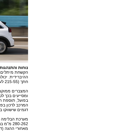
נוחות והתנהגות:
הקשחת מיתלים. נ
ההיברידית. יכול
חתך (215-55 לעומת 205-60) אינה מסייעת כאן.
המצברים ממוקמי
ומסייעים בכך לט
בפועל, תוספת ה
המרכב לרכון בפני
דגמים שישווקו בא
280-262 
מאחורי ההגה (דו