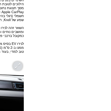
השינויים בפנים 
הילוכים לטובת ח
חשמלי (רגלי בהי
שמע של Krell, תאורת אווירה, שילוב צבעים דו-גוני לקונסולה ועוד גוון כחול פה ושם.
השאר זהה לנירו 
ומושבים נוחים ו
כמקובל ברכבי פנ
טוב למדי, בעוד תא המטען מציע 50 לי