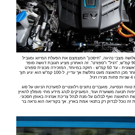
ושה מצבי נהיגה, "חיסכון" המצמצם את הפעלת המיזוג ומגביל
את המהירות ל-90 קמ"ש, "רגיל" ו"ספורט". זה האחרון מציע תגובת דוושה סופר
מהירה ותאוצה ראשונית - עד 50 קמ"ש - חזקה במיוחד, המזכירה מכונית ספורט
חזקה בהרבה. לאחר מכן התאוצה מעט נחלשת אך עדיין, ל-100 קמ"ש הוא יגיע תוך
טווח הנסיעה, מועברים נתונים רלוונטיים למערכת הניווט על סוג
יפות תנועה משוערת ועוד, המעניקים לנהג מידע מתי מומלץ להאיץ
ת התאוצה ואף לבלום על-מנת לנהל צריכת אנרגיה באופן חסכוני.
 זה נוכל לבדוק רק בתנאי אמת בארץ, אך בקוריאה הוא נראה בר