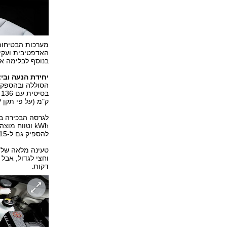
מערכות הבטיחות 
האדפטיבית ועקיב
בנוסף לבלימה או
יחידת הנעה וביצ
הסוללה ובהספק 
ק"מ (על פי תקן WLTP העדכני).
להספיק גם ל-615 ק"מ.
טעינה מלאה של 
דקות.