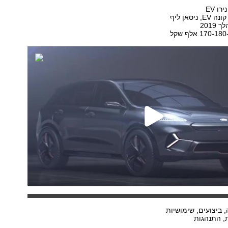
רו EV
, ניסאן ליף
2019
שקל
 ביצועים, שימושיות
ת, התנהגות