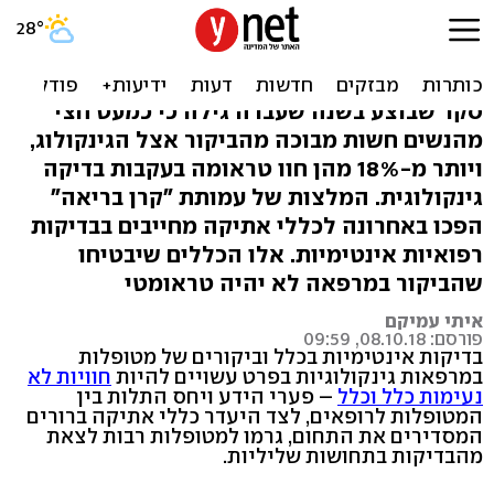
פחות מביך: כללי אתיקה
חדשים להתנהגות גינקולוגים
סקר שבוצע בשנה שעברה גילה כי כמעט חצי
מהנשים חשות מבוכה מהביקור אצל הגינקולוג,
ויותר מ-18% מהן חוו טראומה בעקבות בדיקה
גינקולוגית. המלצות של עמותת "קרן בריאה"
הפכו באחרונה לכללי אתיקה מחייבים בבדיקות
רפואיות אינטימיות. אלו הכללים שיבטיחו
שהביקור במרפאה לא יהיה טראומטי
איתי עמיקם
פורסם: 08.10.18, 09:59
בדיקות אינטימיות בכלל וביקורים של מטופלות
במרפאות גינקולוגיות בפרט עשויים להיות
חוויות לא
נעימות כלל וכלל
– פערי הידע ויחס התלות בין
המטופלות לרופאים, לצד היעדר כללי אתיקה ברורים
המסדירים את התחום, גרמו למטופלות רבות לצאת
מהבדיקות בתחושות שליליות.