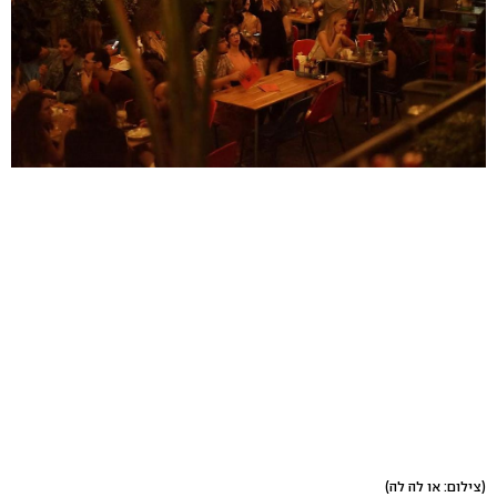
(צילום: או לה לה)