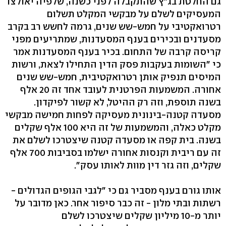
גם החלטת בג"ץ שהתקבלה לפני כשנה, שלפיה יאולצו
המעסיקים לשלם על מבקשי המקלט תשלום
רטרואקטיבי על חמש-שש שנים, גרמה לחשש רב בקרב
מסעדנים ובכירים בענף המסעדנות, שמתריעים מפני
קריסה קרבה של התחום. בכיר בענף המסעדנות אמר
כי "השומות בעקבות פסק הדין התחילו לצאת, ורשות
המיסים תנפיק אותן רטרואקטיבית, חמש-שש שנים
אחורה. המשמעות הפרטנית לעובד אחד זה 20 אלף
בשנה תוספת, וזה רק ההיטל, לא קשור לפיקדון.
מסעדה קטנה-בינונית מעסיקה לפחות חמישה מבקשי
מקלט כאלה, והמשמעות של זה היא 100 אלף שקלים
בשנה. בית קפה או מסעדה קטנה שיצטרכו לשלם את
זה עם ריבית וקנסות אחורה ישלמו בסביבות 700 אלף
שקלים, וזה גזר דין מוות לאותו עסק".
אותו גורם בענף מסביר גם כי "לגבי הגופים הגדולים -
רשתות ובתי מלון - זה כבר סיפור אחר. כאן מדובר על
יותר מ-10 מיליון שקלים שיצטרכו לשלם