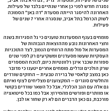
שנים של פעילות; ומסעדת "גריג", גם היא בתל אביב,
נסגרה חודש לפני כן אחרי שנתיים בלבד של פעילות.
האחרונה להיסגר הייתה מסעדת "דה באן" הסמוכה
לשוק הכרמל בתל אביב, שנסגרה אחרי 7 שנים של
פעילות.
מומחים בענף המסעדנות טוענים כי גל הסגירות בשנה
וחצי האחרונות נובע מההוצאות הגבוהות של
המסעדות אל מול מתח הרווחים הנמוך, לצד התוכניות
העסקיות שעשו מסעדנים ומשקיעים רק לפני שנים
ספורות שכבר אינן רלוונטיות כיום, לנוכח המספרים
שרק הולכים וגדלים. מומחים אחרים יטענו כי מדובר
כאן במצב קלאסי של ברירה טבעית – החזקים שורדים
והחלשים סוגרים – המקצוענים מצליחים לצוף ואיתם
גם אלה עם הגב הכלכלי, אבל כל השאר שורדים בקושי
או מוותרים ופורשים מהמירוץ. אבל כמו בכל סיטואציה
מורכבת, גם כאן הדברים הם לא רק שחור או לבן.