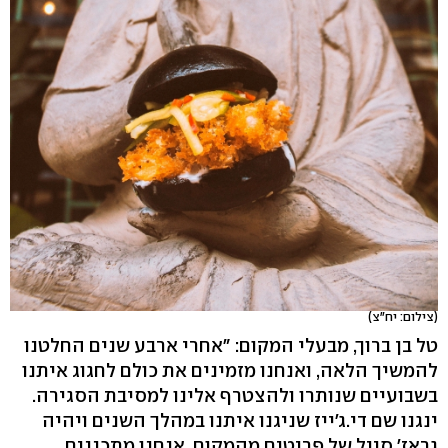
(צילום: יח"צ)
טל בן ברוך, מבעלי המקום: "אחרי ארבע שנים החלטנו
להמשיך הלאה, ואנחנו מזמינים את כולם לחגוג איתנו
בשבועיים שנותרו ולהצטרף אלינו למסיבת הסגירה.
ינגנו שם די.ג'ייז שניגנו איתנו במהלך השנים ויהיה
גראז' סייל של פריטים מהמקום. אנחנו מתכננים