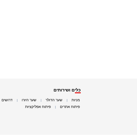
כלים ושירותים
מניות
שער הדולר
שער היורו
דרושים
|
|
|
|
פיתוח אתרים
פיתוח אפליקציות
|
|