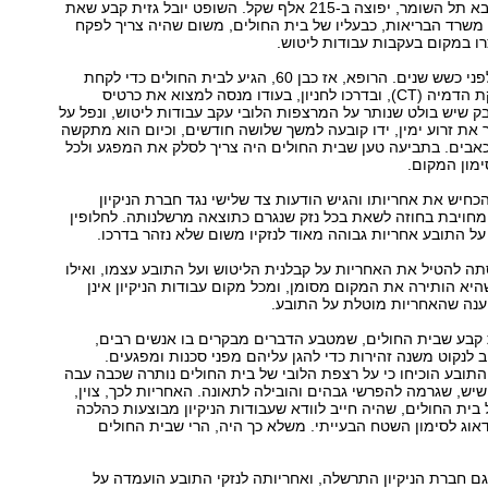
בבית החולים שיבא תל השומר, יפוצה ב-215 אלף שקל. השופט יובל גזית קבע שאת
 משרד הבריאות, כבעליו של בית החולים, משום שהיה צריך לפקח
ו במקום בעקבות עבודות ליטוש.
התאונה אירעה לפני כשש שנים. הרופא, אז כבן 60, הגיע לבית החולים כדי לקחת
תוצאות של בדיקת הדמיה (CT), ובדרכו לחניון, בעודו מנסה למצוא את כרטיס
ק שיש בולט שנותר על המרצפות הלובי עקב עבודות ליטוש, ונפל על
את זרוע ימין, ידו קובעה למשך שלושה חודשים, וכיום הוא מתקשה
אבים. בתביעה טען שבית החולים היה צריך לסלק את המפגע ולכל
מון המקום.
חיש את אחריותו והגיש הודעות צד שלישי נגד חברת הניקיון
חויבת בחוזה לשאת בכל נזק שנגרם כתוצאה מרשלנותה. לחלופין
על התובע אחריות גבוהה מאוד לנזקיו משום שלא נזהר בדרכו.
סתה להטיל את האחריות על קבלנית הליטוש ועל התובע עצמו, ואילו
יא הותירה את המקום מסומן, ומכל מקום עבודות הניקיון אינן
ענה שהאחריות מוטלת על התובע.
 קבע שבית החולים, שמטבע הדברים מבקרים בו אנשים רבים,
ב לנקוט משנה זהירות כדי להגן עליהם מפני סכנות ומפגעים.
תובע הוכיחו כי על רצפת הלובי של בית החולים נותרה שכבה עבה
יש, שגרמה להפרשי גבהים והובילה לתאונה. האחריות לכך, צוין,
בית החולים, שהיה חייב לוודא שעבודות הניקיון מבוצעות כהלכה
אוג לסימון השטח הבעייתי. משלא כך היה, הרי שבית החולים
גם חברת הניקיון התרשלה, ואחריותה לנזקי התובע הועמדה על