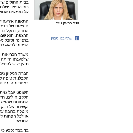
רוב הפיצוי ישלם
על מפגעים שנוצר
עו"ד בת-חן טייץ
החניה, נתקל בדב
הרצפה. הוא שבר 
שתף בפייסבוק
בתנועה וסובל מכ
הפחות לדאוג לסי
משרד הבריאות הכ
שלטענתו הייתה מ
נטען שיש להטיל 
חברת הניקיון ני
הקבלנית טענה שה
באחריותה. גם ט
השופט יובל גזית
חלקם חולים, חיי
התמונות שהציג ה
וקשיחה של דבק ש
מוטלת ברובה על 
או לכל הפחות לד
התרשל.
בד בבד נקבע כי 