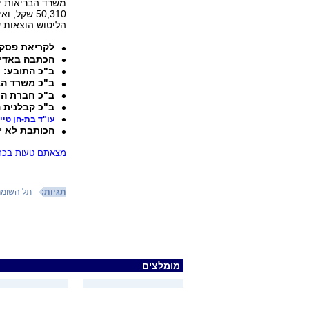
משרד הבריאות י
הליטוש הוצאות של 16,600 
לקריאת פסק 
הכתבה באדי
ב"כ התובע: ע
ב"כ משרד הבר
ב"כ חברת הניק
ב"כ קבלנית ה
עו"ד בת-חן טיי
הכותבת לא י
מצאתם טעות בכתב
תגיות:
תל השומר
מומלצים