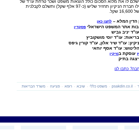
שלם לו את מלוא הסכום כולל הוצאות משפט ושכר טרחת עו"ד של
50,310 שקל, ואילו חברת הניקיון תחזיר שליש (כ-97 אלף שקל) ותשלם לקבלנית
שקל.
הדין המלא –
לחצו כאן
בות אתר המשפט הישראלי
פסקדין
ו"ד יניב גביש
יאות: עו"ד יוסי מושקוביץ
יון: עו"ד שיר אלון, עו"ד קורין גיפס
ליטוש: עו"ד אסף יוחאי
עוסקת ב
ץ
נזיקין
יצגה בתיק
ה? כתבו לנו
psakdin.co.il
משפט כללי
שיבא
רופא
פציעה
משרד הבריאות