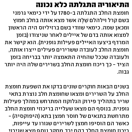
התיאוריה התגלתה כלא נכונה
חומצת החלב התגלתה ב-1780 על ידי כימאי גרמני
בשם קרל וילהלם שֵׁלֶה אשר מצא אותה בחלב חמוץ
ומכאן שמה. כימאי שוודי בשם ברזיליוס היה הראשון
למצוא אותה בדם של איילים לאחר שניצודו (בזמן
המרדף ביצעו האיילים פעילות גופנית). הוא קישר את
חומצת החלב לעובדה ששרירים פעילים ייצרו אותה,
ולעובדה שככל שהחיה התאמצה יותר בבריחה בזמן
הציד - כך ריכוז חומצת החלב בשרירים שלה היה יותר
גבוה.
בשנים הבאות חוקרים שונים בדקו את השפעת חומצת
החלב על השרירים ומצאו שחומצת חלב נוצרת בתאי
שריר בתהליך פירוק הגלוקוז המתרחש במהלך פעילות
גופנית. בנוסף הם מצאו שעלייה בריכוזי חומצת החלב
מתרחשת בתנאים של חוסר חמצן בתא (היפוקסיה) -
כאשר הם הוסיפו חמצן לשרירים שגורו עד עייפות,
ריכוז חומצת החלב בהם ירד. מחקר נוסף מצא שגירוי