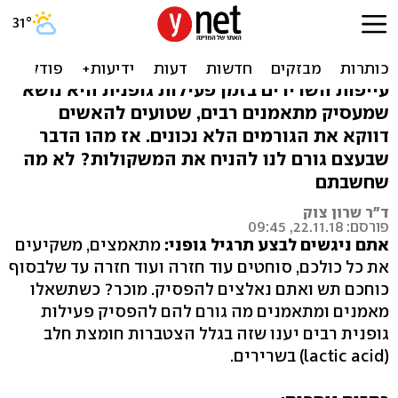
זהו הגורם המפתיע לעייפות
לאחר פעילות גופנית
עייפות השרירים בזמן פעילות גופנית היא נושא
שמעסיק מתאמנים רבים, שטועים להאשים
דווקא את הגורמים הלא נכונים. אז מהו הדבר
שבעצם גורם לנו להניח את המשקולות? לא מה
שחשבתם
ד"ר שרון צוק
פורסם: 22.11.18, 09:45
אתם ניגשים לבצע תרגיל גופני:
מתאמצים, משקיעים
את כל כולכם, סוחטים עוד חזרה ועוד חזרה עד שלבסוף
כוחכם תש ואתם נאלצים להפסיק. מוכר? כשתשאלו
מאמנים ומתאמנים מה גורם להם להפסיק פעילות
גופנית רבים יענו שזה בגלל הצטברות חומצת חלב
(lactic acid) בשרירים.