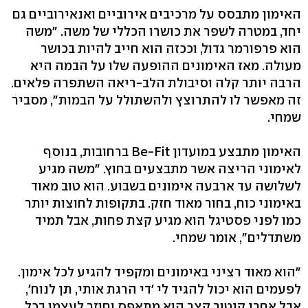
האימון מתבסס על מרכיבים אירוביים ואנאירוביים גם
יחד, במטרה לשפר את כושרו הכללי של משה. "משה
הוא פרפורמר גדול, וככזה הוא חייב להיות בכושר
מעולה. מאז האימונים ההופעה שלו על הבמה היא
הרבה יותר קלה וסיבולת הלב-ריאה השתפרה פלאים.
זה מאפשר לו להתרוצץ ולהשתולל על הבמות", מסביר
שמחי.
האימון מתבצע במועדון Be-Fit ברחובות, בנוסף
לאימוני הריצה אשר מתבצעים בחוץ. "משה מגיע
לשלושה עד ארבעה אימונים בשבוע. הוא טוב מאוד
באימוני כוח, בחור מאוד חזק. בתקופות לחוצות יותר
כמו לפני פסטיגל הוא מגיע קצת פחות, אבל תמיד
משתדלים", אומר שמחי.
"הוא מאוד רציני באימונים ומקפיד להגיע לכל אימון.
לפעמים הוא יכול להגיד לי 'די הרגת אותי, תן לנוח',
אבל אחרי קיטור קצר הוא מתאפס וחוזר לעצמו בכל