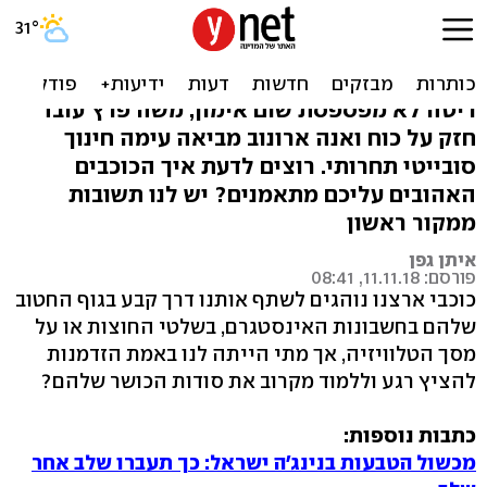
האימונים שריטה ומשה פרץ
עושים כדי להישאר חטובים
ריטה לא מפספסת שום אימון, משה פרץ עובד
חזק על כוח ואנה ארונוב מביאה עימה חינוך
סובייטי תחרותי. רוצים לדעת איך הכוכבים
האהובים עליכם מתאמנים? יש לנו תשובות
ממקור ראשון
איתן גפן
פורסם: 11.11.18, 08:41
כוכבי ארצנו נוהגים לשתף אותנו דרך קבע בגוף החטוב
שלהם בחשבונות האינסטגרם, בשלטי החוצות או על
מסך הטלוויזיה, אך מתי הייתה לנו באמת הזדמנות
להציץ רגע וללמוד מקרוב את סודות הכושר שלהם?
כתבות נוספות:
מכשול הטבעות בנינג'ה ישראל: כך תעברו שלב אחר