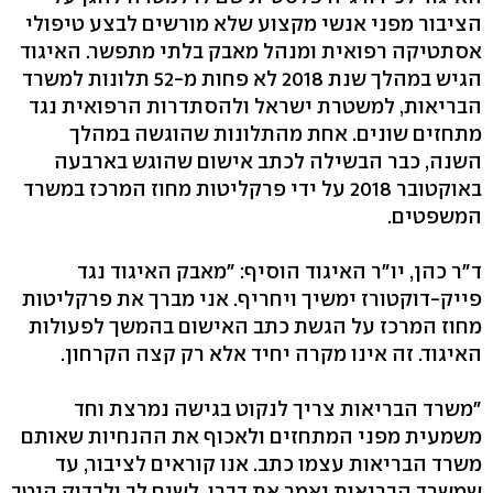
הציבור מפני אנשי מקצוע שלא מורשים לבצע טיפולי
אסתטיקה רפואית ומנהל מאבק בלתי מתפשר. האיגוד
הגיש במהלך שנת 2018 לא פחות מ-52 תלונות למשרד
הבריאות, למשטרת ישראל ולהסתדרות הרפואית נגד
מתחזים שונים. אחת מהתלונות שהוגשה במהלך
השנה, כבר הבשילה לכתב אישום שהוגש בארבעה
באוקטובר 2018 על ידי פרקליטות מחוז המרכז במשרד
המשפטים.
ד"ר כהן, יו"ר האיגוד הוסיף: "מאבק האיגוד נגד
פייק-דוקטורז ימשיך ויחריף. אני מברך את פרקליטות
מחוז המרכז על הגשת כתב האישום בהמשך לפעולות
האיגוד. זה אינו מקרה יחיד אלא רק קצה הקרחון.
"משרד הבריאות צריך לנקוט בגישה נמרצת וחד
משמעית מפני המתחזים ולאכוף את ההנחיות שאותם
משרד הבריאות עצמו כתב. אנו קוראים לציבור, עד
שמשרד הבריאות יאמר את דברו, לשים לב ולבדוק היטב