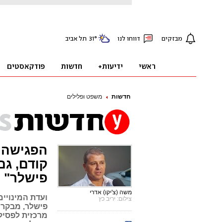
חדשות
משפט ופלילים
הפגישה ש
קודם, גם
פישלר"
משה (צ'יקו) אדרי
ועדת המינויים
צילום: יריב כץ
פישלר, מבקר י