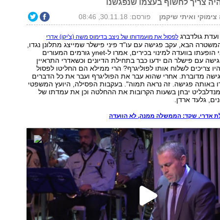
היה צריך לחשוף בעצמו שנפגשנו
 צימוקי ואיתי שיקמן
פורסם: 30.11.18, 08:46
עדת גולדברג
לפסול את מועמדותו של ניצב בדימוס משה (צ'יקו) אדרי
שטרה הבא, עקב פגישה עם עו"ד פיני פישלר שמייצג מתלונן נגדו,
שלושה ימים לפני הופעתו בוועדה למינוי בכירים, אמרו ל-ynet גורמים המעורים
ישה עם פישלר הם ידעו כבר בתחילת הדיונים וכשאדרי התראיין
ו צריכים לשלוח אותו לפוליגרף? הרי ממילא הם החליטו לפסול
ישה מדוברת. אחרי שהוא עבר את הפוליגרף ועבר את כל הדברים
 באותה פגישה. זה נראה תמוה". בעקבות הפסילה, היועץ המשפטי
נדלבליט יבחן בשעות הקרובות את ההחלטה וכן את עמדתו של
ים, גלעד ארדן.
ת אדרי. שקד: הממשלה ממנה, לא הוועדה