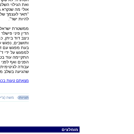
ואת הגילוי השלם
אולי מה שנקרא בד
"תאר לעצמך שלא
להיות ישר".
ממשטרת ישראל נמ
הדין פיני פישלר
ניצב דוד ביתן, 
ותושבים, נפגש ע
בעת מפגש עם ד"ר
למפגש על ידי ד"
התקיימה עוד בטר
הפנים ואף לפני 
עבודה לגיטימית 
שהגיעה בשלב מאו
מצאתם טעות בכתב
תגיות:
משה (צ'יק
מומלצים