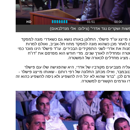
HD
01:51
00:00
ות ושקרים נגד אדרי" (צילום: אלי מנדלבאום)
 מייצג עו"ד פישלר, התלונן באותו נושא גם כשאדרי מונה למפקד
ם לאחר מכן כשהוא מונה למפקד מחוז תל-אביב, ואולם למרות
נות את אדרי לשני התפקידים הבכירים. עו"ד פישלר הינו מוכר כמי
ה ומחדליה לאורך שנים. מדי חודש הוא מפרסם את "דו"ח
א מציג מחדלים לכאורה של המשטרה.
ליה מצביעים מקורביו של אדרי, היא שהפגישה שלו עם פישלר
קיימה ב-15 בנובמבר, ואילו מכתב התלונה של רפי רותם - שאותו מייצג פישלר -
דם לכן. "ברור שהוא לא יכל היה להשפיע ולא ניסה להשפיע כהוא זה
ו גורמים הקשורים למשטרה.