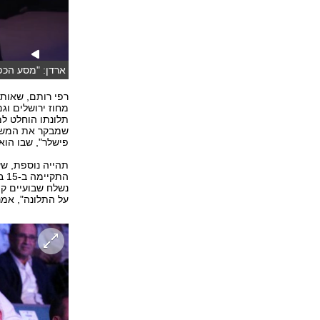
ארדן: "מסע הכפש
רפי רותם, שאותו
מחוז ירושלים וג
תלונתו הוחלט למ
שמבקר את המשטר
פישלר", שבו הו
תהייה נוספת, שע
הת
נשלח שבועיים קו
על התלונה", אמר