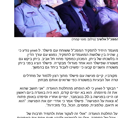
והמפכ"ל אלשיך
(צילום: מוטי קמחי)
אבל אדרי אינו המועמד היחיד לתפקיד המפכ"ל ששוחח עם פישלר. ל-ynet נודע כי
ן, שהיה בין שלושת המועמדים לתפקיד, נפגש עם עורך הדין.
בלשכתו של ביתן, המכהן כמפקד מחוז תל אביב. ביתן ביקש גם
שטרה שפישלר הוא אחד מגדולי מבקריה. פישלר הציג בפני ביתן
המשטרה והשניים קבעו כי ימשיכו לעבוד ביחד גם בהמשך.
מקורביו, קיים פגישה עם פישלר מתוך רצון ללמוד על מחדלים
רה ועל הבעיות במשטרה כפי שרואים אותם מבחוץ.
פישלר עצמו אמר הבוקר ל-ynet כי לא הופתע מהחלטת הוועדה: "אני חושב שהוא
את זה מיוזמתו. הוא בא יומיים קודם, הוא היה בוועדה ביום ראשון
18 בנובמבר, אנחנו היינו בפגישה ב-20 בנובמבר, יומיים אחריו וסיפרנו באופן פתוח
א ונאות על הפגישה". פישלר אמר כי אדרי יזם את הפגישה: "הוא
א תיאם, טלפונית, סמסים, הכול, בלי מזכירות".
 על החלטת הוועדה: "אולי זה לעקור אחת ולתמיד תרבות של
 אבל של הסתרה. אולי זה להשריש ולקבע פעם אחת את האמינות