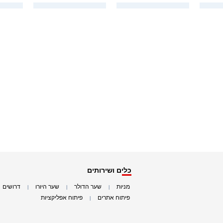
כלים ושירותים
מניות
שער הדולר
שער היורו
דרושים
|
|
|
|
פיתוח אתרים
פיתוח אפליקציות
|
|