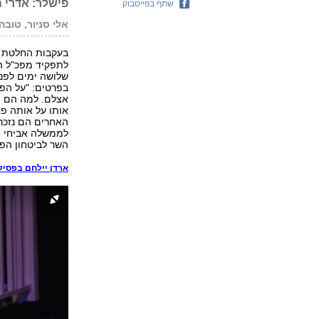
פישלר: אדרי 
שתף בפייסבוק
אלי סניור, טובה
בעקבות החלטת ו
לתפקיד מפכ"ל המ
בפרטים: "על הפג
אצלם. למה הם הי
אותו על אותה פג
האחרים הם נזכרו
לממשלה אביחי מ
השר לביטחון הפנ
ארדן יילחם בפסיל