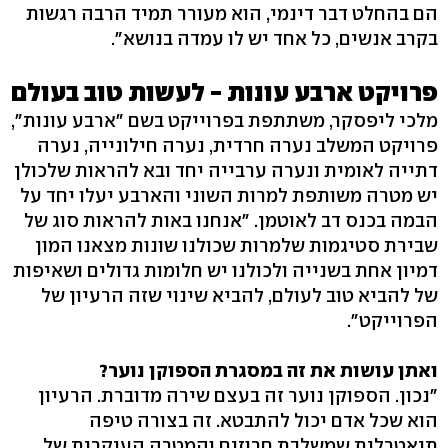
הם בהחלט דבר דינמי, הוא מעורר תמיד הרבה רגשות
בקרב אנשים, כל אחד יש לו עמדה בנושא".
פרויקט ארבע עונות - לעשות טוב בעולם
מלכי ליפסקר, משתתפת בפרוייקט בשם "ארבע עונות",
פרויקט המשלב נערה חרדית, נערה חילונייה, נערה
דתייה לאומית ונערה ערבייה יחד ובא להראות שלכולן
יש מטרה משותפת למרות השוני והארבע יעלו יחד על
הבמה בכנס דב לאוטמן. "אנחנו באות להראות סוג של
שבירת סטיגמות שלמרות שכולנו שונות מצאנו המון
דמיון אחת בשנייה ולכולנו יש חלומות גדולים ושאיפות
של להביא טוב לעולם, להביא שינוי שזה הרעיון של
הפרוייקט".
ואתן עושות את זה במסגרת הספוקן נוער?
"נכון. הספוקן נוער זה בעצם שירה מדוברת. הרעיון
הוא שכל אדם יכול להתבטא. זה בצורה טיפה
תיאטרלית שמשלבת חרוזים והמטרה העיקרית של