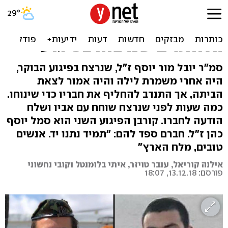
התנדב להחליף אחרים -
ונרצח. סיפורם של שני
הלוחמים שנרצחו בפיגוע
סמ"ר יובל מור יוסף ז"ל, שנרצח בפיגוע הבוקר,
היה אחרי משמרת לילה והיה אמור לצאת
הביתה, אך התנדב להחליף את חבריו כדי שינוחו.
כמה שעות לפני שנרצח שוחח עם אביו ושלח
הודעה לחברו. קורבן הפיגוע השני הוא סמל יוסף
כהן ז"ל. חברם ספד להם: "תמיד נתנו יד. אנשים
טובים, מלח הארץ"
אילנה קוריאל, ענבר טויזר, איתי בלומנטל וקובי נחשוני
פורסם: 13.12.18, 18:07