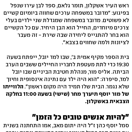
ראש העיר אשקלון, תומר גלאם, ספד לבן עירו שנפל
בפיגוע: "מדובר במשפחה ערכים שחווה ביומיום קשיים
לא פשוטים. מדובר במשפחה שמגדלת שני ילדים בעלי
צרכים מיוחדים, החייל הוא הבן היחיד. עם כל הקשיים
הוא בחר להתגייס ליחידה שבה שירת - זה מעבר
לציונות ולמה שחווים בצבא".
בית הספר מקיף אמית ב', שבו למד יובל, ייפתח בשעה
19:30 כדי לתת מעטפת לחבריו החיילים ששבים הערב
הביתה. אליס מור, מנהלת חטיבת הביניים שבו יובל
למד, סיפרה: "הוא היה ילד עם נתינה אינסופית וחיוך
שלא נגמר. הבית שלו תמיד היה מקום ראשון".
הלווייתו
של מור יוסף תיערך מחר (שישי) בשעה 11:00 בחלקה
הצבאית באשקלון.
"להיות אנשים טובים כל הזמן"
סמל יוסף כהן ז"ל היה יתום מאב, אמו התחתנה בשנית