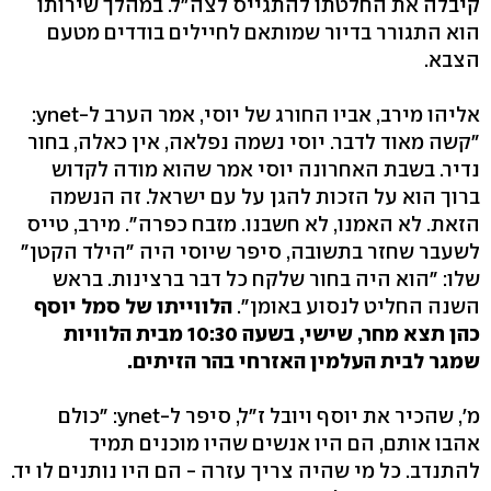
קיבלה את החלטתו להתגייס לצה"ל. במהלך שירותו
הוא התגורר בדיור שמותאם לחיילים בודדים מטעם
הצבא.
אליהו מירב, אביו החורג של יוסי, אמר הערב ל-ynet:
"קשה מאוד לדבר. יוסי נשמה נפלאה, אין כאלה, בחור
נדיר. בשבת האחרונה יוסי אמר שהוא מודה לקדוש
ברוך הוא על הזכות להגן על עם ישראל. זה הנשמה
הזאת. לא האמנו, לא חשבנו. מזבח כפרה". מירב, טייס
לשעבר שחזר בתשובה, סיפר שיוסי היה "הילד הקטן"
שלו: "הוא היה בחור שלקח כל דבר ברצינות. בראש
השנה החליט לנסוע באומן".
הלווייתו של סמל יוסף
כהן תצא מחר, שישי, בשעה 10:30 מבית הלוויות
שמגר לבית העלמין האזרחי בהר הזיתים.
מ', שהכיר את יוסף ויובל ז"ל, סיפר ל-ynet: "כולם
אהבו אותם, הם היו אנשים שהיו מוכנים תמיד
להתנדב. כל מי שהיה צריך עזרה - הם היו נותנים לו יד.