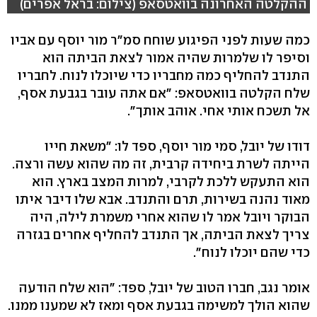
ההקלטה האחרונה בוואטסאפ (צילום: בראל אפרים)
כמה שעות לפני הפיגוע שוחח סמ"ר מור יוסף עם אביו
וסיפר לו שלמרות שהיה אמור לצאת הביתה הוא
התנדב להחליף כמה מחבריו כדי שיוכלו לנוח. לחבריו
שלח הקלטה בוואטסאפ: "אם אתה עובר בגבעת אסף,
אל תשכח אותי אחי. אוהב אותך".
דודו של יובל, סמי מור יוסף, ספד לו: "משאת חייו
הייתה לשרת ביחידה קרבית, זה מה שהוא עשה ורצה.
הוא התעקש ללכת לקרבי, למרות המצב בארץ. הוא
מאוד נהנה בשירות, תרם והתנדב. אבא שלו דיבר איתו
הבוקר ויובל אמר לו שהוא אחרי משמרת לילה, היה
צריך לצאת הביתה, אך התנדב להחליף אחרים בגזרה
כדי שהם יוכלו לנוח".
אומר נגב, חברו הטוב של יובל, ספד: "הוא שלח הודעה
שהוא הולך למשימה בגבעת אסף ומאז לא שמענו ממנו.