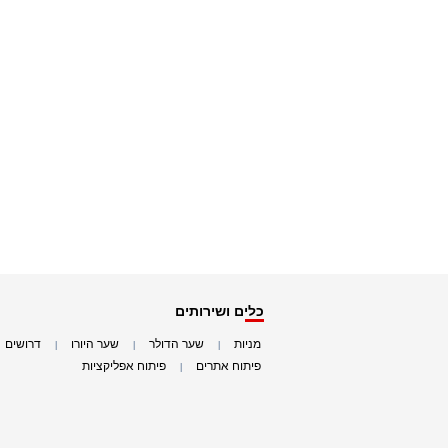
כלים ושירותים
מניות
שער הדולר
שער היורו
דרושים
|
|
|
|
פיתוח אתרים
פיתוח אפליקציות
|
|