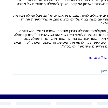
 קיבלנו את התוצאה והמשכנו בדרכי הטיפול המקובלות", הוא
 חשיבות האבחון המוקדם והצורך להתעלם מתחושות של מבוכה
ברים שעלולים להיות מובכים מהאיברים שלהם, אבל אני לא מבין את
"הרי אם משהו בגוף שלך לא מרגיש טוב, אז צריך לעשות את זה
פא".
 אונקולוגית, שטיפלה בטירן מוסיפה ואומרת כי טירן הוא דוגמה
אמת בסמיכות לשינוי פיזי בגוף הוא הגיע לבירור. "היתרון במחלה
וי מאוד מאוד גבוה גם במחלה מאוד מתקדמת. השאלה כמה
ריכים לעשות כדי לרפא את המטופל. וזה בעצם המסר. לא להתבייש
ם מרגישים שיש משהו לא בסדר".
ה? כתבו לנו
סרטן