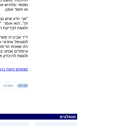
החלמה, ומשם כבר
מספר ומדגיש את
או חוסר אמון.
"אני יודע שיש ג
זה", הוא אומר. 
ולגשת לבדיקת רו
ד"ר אביבית פאר,
למטופל אחראי שב
הזו שאחוז הריפ
טיפולים אנחנו צ
ולגשת להיבדק א
מצאתם טעות בכתב
תגיות:
אשכים
מומלצים