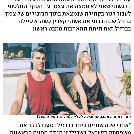
הרגשתי שאני לא ממצה את עצמי עד הסוף. החלטתי
לעבור לגור בקהילה שנמצאת בתוך הג'ונגלים של צפון
ברזיל. שם הכרתי את אשתי קארין כשהיא טיילה
בברזיל. זאת היתה התאהבות ממבט ראשון.
קארין וקאיו. אהבה שהובילה לעלייה
(צילום: תמיר פמפנל)
"אחרי שנה שחיינו ביחד בברזיל נסענו לבקר את
משפחתה בישראל. בשבילי זו היתה הפעם הראשונה