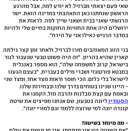
שאי פעם יצאתי מברזיל. לא יודע למה, אבל מהרגע
הראשון שנחתנו כאן התאהבתי במדינה הזאת. ישר
הרגשתי שאני בבית ושאני שייך לפה. לראות את
ירושלים היה אחת החוויות החזקות בחיים שלי ולהיות
במדבר הרגיש כאילו אני על הירח".
בני הזוג המאוהבים חזרו לברזיל, ולאחר זמן קצר גילתה
קארין שהיא בהריון. "זה היה פשוט טבעי שנעבור לגור
בישראל, קרוב למשפחה שלה", הוא מספר באנגלית
במבטא פורטוגזי ושברי מילים בעברית. "בעצם הגענו
לישראל בלי כלום. הכי חוסר ודאות מצד אחד, ומצד שני
- היינו שנינו בטוחים בדרך שלנו ובבחירות שלנו.
ובאמת עם קצת סבלנות והרבה מזל, הקמנו את
הסטודיו
ליוגה בטבעון, שם אנחנו מפיצים את שיטת
קננדה יוגה למי שרוצה ללמוד וגם למורי יוגה".
- מה מיוחד בשיטה?
"את השיטה הזו אני פיתחתי. אני חי ונושם את עולם