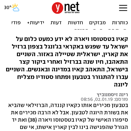
הברזילאי שהתאהב
בישראלית, עלה לארץ ופתח
סטודיו ליוגה
קאיו בטסטוסו ויארה לא ידע כמעט כלום על
ישראל עד שפגש באקראי בג'ונגל בצפון ברזיל
את קארין, ישראלית שטיילה באזור. השניים
התאהבו, חיו שנה בברזיל ואחרי ביקור קצר
בישראל, התאהב קאיו במדינה ובאנשים. השניים
עברו להתגורר בטבעון ופתחו סטודיו מצליח
ליוגה
רינה זיסמנוביץ
פורסם: 02.01.19, 08:56
בטבעון מכירים אותו כקאיו קננדה, הברזילאי שהביא
את בשורת היוגה לטבעון. אבל לא הרבה מכירים את
סיפורו האישי של קאיו בטסטוסו ויארה (38) ואת יד
הגורל שהפגישה בינו לבין קארין אישתו, אי שם