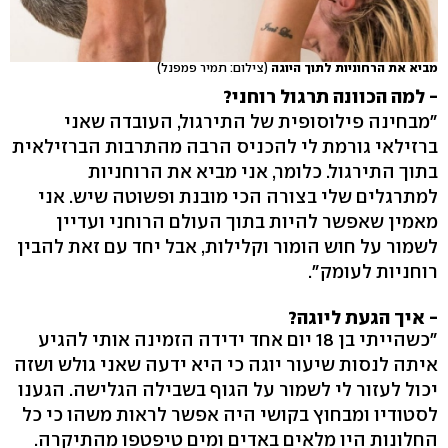
מביא את הרחוניות לתוך היוגה
(צילום: תמיר פמפנל)
- למה הכוונה תרגול רוחני?
"מבחינה פילוסופית של התירגול, העובדה שאני
ברזילאי גורמת לי להכניס הרבה מהתרבות הברזילאית
בתוך התירגול. כלומר, אני מביא את הרוחניות
למתרגלים שלי בצורה הכי מובנת ופשוטה שיש. אני
מאמין שאפשר להיות בתוך העולם הרוחני ועדיין
לשמור על חוש הומור וקלילות, אבל יחד עם זאת להבין
רוחניות לעומק".
- איך הגעת ליוגה?
"כשהייתי בן 18 יום אחד ידידה הזמינה אותי להגיע
איתה לנסות שיעור יוגה כי היא ידעה שאני גולש ושזה
יכול לעזור לי לשמור על הגוף בשבילה הגלישה. הגענו
לסטודיו ומבחוץ בקושי היה אפשר לראות משהו כי כל
החלונות היו מלאים באדים ומים טיפטפו מהתיקרה.