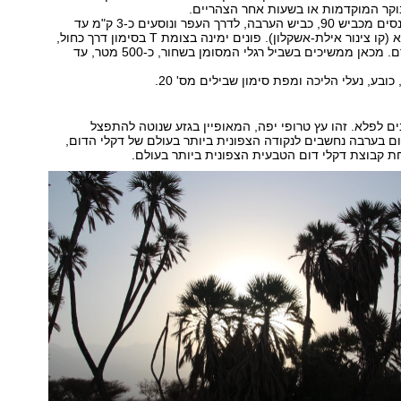
וקר המוקדמות או בשעות אחר הצהריים.‏ ‏
נכנסים מכביש 90, כביש הערבה, לדרך העפר ונוסעים כ-3 ק"מ עד
לצומת ציר קצא"א (קו צינור אילת-אשקלון). פונים ימינה בצומת T בסימון דרך כחול,
לכיוון עמודי עמרם. מכאן ממשיכים בשביל רגלי המסומן בשחור, כ-500 מטר, עד
כובע, נעלי הליכה ומפת סימון שבילים מס' 20.‏
ים לפלא. זהו עץ טרופי יפה, המאופיין בגזע שנוטה להתפצל
דום בערבה נחשבים לנקודה הצפונית ביותר ‏בעולם של דקלי הדום,
 קבוצת דקלי דום הטבעית הצפונית ביותר בעולם.