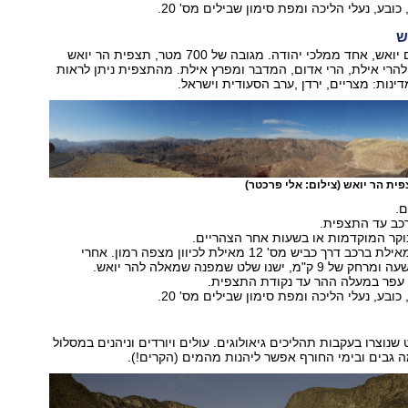
כובע, נעלי הליכה ומפת סימון שבילים מס' 20.‏
ש
ההר נקרא על שם יואש, אחד ממלכי יהודה. מגובה של 700 מטר, תצפית הר יואש
הרי אילת, הרי אדום, המדבר ‏ומפרץ אילת.‏ מהתצפית ניתן לראות
דינות: מצריים, ירדן ,ערב הסעודית וישרא‏ל.
פית הר יואש
(צילום: אלי פרכטר)
.‏
כב עד התצפית.
ר המוקדמות או בשעות אחר הצהריים.‏ ‏
יוצאים מאילת ברכב דרך כביש מס' 12 מאילת לכיוון מצפה רמון. אחרי
נסיעה של כרבע ‏שעה ומרחק של 9 ק"מ, ישנו שלט שמפנה ‏שמאלה להר יואש.
עפר במעלה ההר עד נקודת התצפית.
כובע, נעלי הליכה ומפת סימון שבילים מס' 20.‏
ט שנוצרו בעקבות תהליכים גיאולוגים. עולים ויורדים וניהנים במסלול
כמה גבים ובימי החורף אפשר ליהנות מהמים (הקרים!).