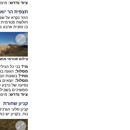
ציוד נדרש:
מים, 
תצפית הר יוא
חולשת פנורמית ל
‏בו זמנית ארבע מ
צילום פנורמי מתצ
מי?
בני כל הגילים
מסלול:
הגעה בר
מתי?
בשעות הבוק
מסלול:
ממשיכים בשביל 
ציוד נדרש:
מים, 
קניון שחורת
קניון סלעי הגרני
נוח. בקניון יש 