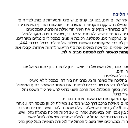
 הליכה
יר של ים וחם, בטן גב, קניונים, שופינג ומסעדות טובות. לצד חופי
הטיילת השוקקת והקניונים המערביים - שבעונת החורף נעימים עוד
ולים במיוחד - מקיפים את העיר הרי אילת והערבה, שמסמנים
כיבה מהיפים שיש. לא מפתיע אם כך, שהעיר הפכה מוקד לטיולי
ם, טרקטורונים, סנפלינג, רכיבת אופנים במסלולי סינגלים מיוחדים,
שיחד הפכו לגן עדן לחובבי האקסטרים והשטח. שילוב של טיולים ברגל, ברכבי 4X4,
על אופניים, כל אלה ‏מעלים את סף הריגוש לרמות אחרות.
קבלו את
ומות שאסור לכם לפספס סביב אילת.
ובה של 700 מטר גובה, על ראשו של הר יואש, ניתן לצפות בנוף פנורמי אל עבר
והים.‏
 בכל הגילאים.
לץ להגיע עם שני רכבים לפחות. את האחד להשאיר בסוף המסלול,
הפניה, בסוף המסלול‏. את הרכב השני כדאי להשאיר ליד השלט נחל
יך ברגל.
ר המוקדמות או בשעות אחר הצהריים.‏ ‏
יוצאים מאילת ברכב דרך כביש מס' 12 מאילת לכיוון מצפה רמון. אחרי
כרבע שעה נסיעה וכ-9 ק"מ, פונים שמאלה בשלט שמפנה להר יואש . יורדים מהרכב
וממשיכים בשביל בין אבני חול צבעוניות. אחרי כ- 10 דקות הליכה ‏מתגלה נחל יואש.
 בצדו הדרומי של הנחל עד לשלט שמפנה שמאלה לנחל יואש
ר. ממשיכים ישר בשביל הכחול עד לנקודת תצפית מעל קניון נחל