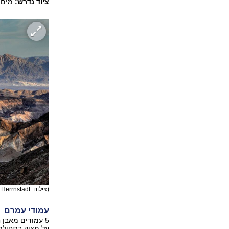
ציוד נדרש:
מים, 
(צילום: Desert Eco Tour – Erez Herrnstadt)
עמודי עמרם
על מצוק בתחילת