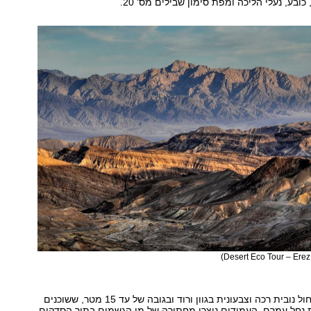
כובע, נעלי הליכה ומפת סימון שבילים מס' 20.‏
5 עמודים מאבן חול נובית רכה וצבעונית בגוון ורוד ובגובה של עד 15 מטר, ששוכנים
 נחל עמרם. העמודים נוצרו מחתירה של מי הגשמים בתוך הסדקים