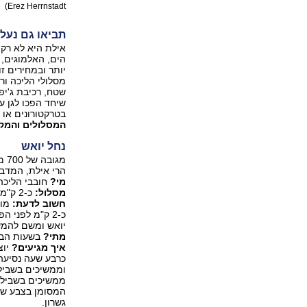
Erez Herrnstadt)
תביאו גם נעלי
אילת היא לא רק ע
הים, האלמוגים, 
יותר ובמחירים ז
מסלולי הליכה ור
שטח, רכיבת ג'יפי
בטרקטורונים או 
המסלולים והמק
נחל יואש
מג
הרי אילת, המדבר 
מי?
חובבי הליכה
מסלול:
כ-2 ק"מ בהליכה של כשעה וחצי, מרביתה בירידה, במסלול לא מעגלי.
חשוב לדעת:
מומ
כ-2 ק"מ לפני 
‏יואש ומשם להמש
מתי?
בשעות הבוק
איך מגיעים?
‏ממשיכים בשביל
המסומן בצבע שחו
גשרון.‏