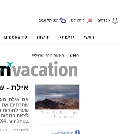
חופש
חופשת חורף ישראלית
אילת - ש
אם 'אילת' מעל
שתרחיבו את ה
שער לחוויות מ
צילום: Desert Eco Tour –
לצאת בנוחות 
Erez Herrnstadt
בטיול זוגי, 4X4 או ברכב פרטי. אספנו לכם את כל המסלולים באזור
ליאת זנד
פורסם: 01.19
שתף בפייסבוק