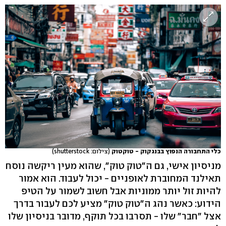
כלי התחבורה הנפוץ בבנגקוק - טוקטוק
(צילום: shutterstock)
מניסיון אישי, גם ה"טוק טוק", שהוא מעין ריקשה נוסח
תאילנד המחוברת לאופניים - יכול לעבוד. הוא אמור
להיות זול יותר ממוניות אבל חשוב לשמור על הטיפ
הידוע: כאשר נהג ה"טוק טוק" מציע לכם לעבור בדרך
אצל "חבר" שלו - תסרבו בכל תוקף, מדובר בניסיון שלו