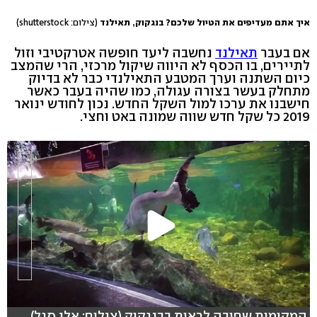
איך אתם מעדיפים את הטיול שלכם? בנגקוק, תאילנד
(צילום: shutterstock)
אם בעבר
תאילנד
נחשבה ליעד חופשה אטרקטיבי וזול
לתיירים, בו הכסף לא היווה שיקול מרכזי, הרי שהמצב
כיום השתנה וערך המטבע התאילנדי כבר לא בדיוק
מתחלק בעשר בצורה עגולה, כמו שהיה בעבר כאשר
חישבנו את ערכו למול השקל החדש. נכון לחודש ינואר
2019 כל שקל חדש שווה שמונה באט וחצי.
המקומות שחובה לראות בבנגקוק (צילום: אלי סגל)