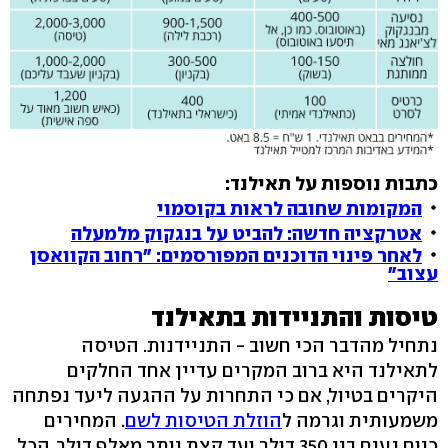
כתבות נוספות על תאילנד:
המקומות שחובה לראות בקוסמוי
אטרקציה חדשה: להביט על בנגקוק מלמעלה
לאחר פינוי הדוכנים המפורסמים: "רחוב הקוואסן
עצוב"
טיסות והתניידות בתאילנד
נתחיל מהדבר הכי חשוב - התניידנות. הטיסה
לתאילנד היא ברוב המקרים עדיין אחד החלקים
היקרים בטיול, אם כי התחרות על ההגעה ליעד נפתחה
משמעותית וגרמה ל
הוזלת הטיסות לשם
. המחירים
כיום נעים בין 350 דולר ועד קצת יותר מאלף דולר. הכל