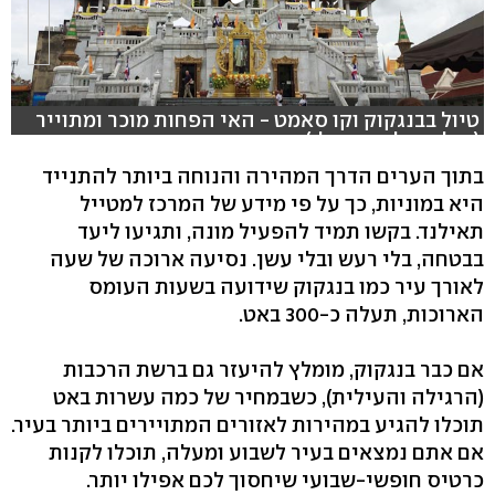
טיול בבנגקוק וקו סאמט - האי הפחות מוכר ומתוייר
(צילום: גלעד כרמלי)
בתוך הערים הדרך המהירה והנוחה ביותר להתנייד
היא במוניות, כך על פי מידע של המרכז למטייל
תאילנד. בקשו תמיד להפעיל מונה, ותגיעו ליעד
בבטחה, בלי רעש ובלי עשן. נסיעה ארוכה של שעה
לאורך עיר כמו בנגקוק שידועה בשעות העומס
הארוכות, תעלה כ-300 באט.
אם כבר בנגקוק, מומלץ להיעזר גם ברשת הרכבות
(הרגילה והעילית), כשבמחיר של כמה עשרות באט
תוכלו להגיע במהירות לאזורים המתויירים ביותר בעיר.
אם אתם נמצאים בעיר לשבוע ומעלה, תוכלו לקנות
כרטיס חופשי-שבועי שיחסוך לכם אפילו יותר.