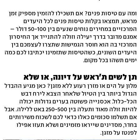
ומה עם טיסות פנים? אם תשכילו להזמין מספיק זמן
מראש, תמצאו בקלות טיסות פנים לכל היעדים
המרכזיים במחירים נוחים שנעים בין 50-100 דולר –
אמנם מדובר בדרך יעילה וזולה להתנייד אך החיסרון
המרכזי בה הוא חוסר הגמישות שתצרו לעצמכם בין
היעדים השונים, כשהטיסות שתזמינו יכתיבו לכם כמה
ימים תשהו בכל מקום.
תן לשים ת'ראש על דיונה, או שלא
מלון על הים או מזרן רעוע ללא מזגן? כאן מגיע ההבדל
הגדול ביותר בין הטיול שלאחר הצבא לירח דבש
הכל-כלול. אכסנייה פשוטה בערים גדולות יכולה
להיות זולה מאוד ותעלה בין 250-500 באט ללילה. אבל
אם תשלמו סכומים כאלו כדאי לכם לשכוח משירותים
בחדר, מסדינים שייראו מזמינים ושלא תעזו אפילו
לפנטז על מזגן.