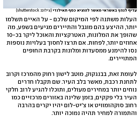
עדיף לגהץ באשראי מאשר להוציא כסף תאילנדי
(צילום: shutterstock)
העלות משתנה לפי המיקום שלכם - על האיים תשלמו
יותר, ההיצע בהם מוגבל והתיירים מגיעים בשפע, מה
שהופך את המלונות, האטרקציות והאוכל ליקר בכ-10
אחוזים יותר, לפחות. אם תרצו לחסוך בעלויות נוספות
נסו להימנע ממסעדות ומלונות בקרבת החופים
המתויירים.
לעומת זאת, בבנגקוק, מוטב לישון רחוק מהמרכז וקרוב
לתחנת רכבת, מאשר בלב העיר. שם תקבלו חדרים
נוחים יותר במחירים מעולים, ותוכלו להגיע לרוב חלקי
העיר בלי פקקים, בזמן שלינה באזורים מרכזיים כמו
רחוב סוקהומוויט או צ'יט-לום יהיו יקרים בהרבה
והתמורה למחיר תהיה נמוכה יותר.