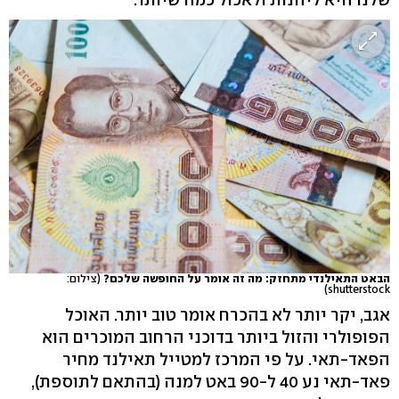
הבאט התאילנדי מתחזק: מה זה אומר על החופשה שלכם?
(צילום:
shutterstock)
אגב, יקר יותר לא בהכרח אומר טוב יותר. האוכל
הפופולרי והזול ביותר בדוכני הרחוב המוכרים הוא
הפאד-תאי. על פי המרכז למטייל תאילנד מחיר
פאד-תאי נע 40 ל-90 באט למנה (בהתאם לתוספת),