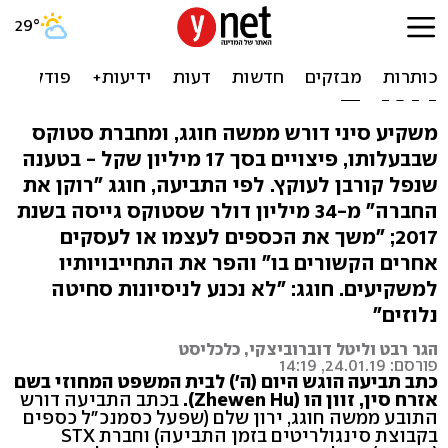
תביעת ענק נגד משה חוגג:
עקץ משקיעים במיליוני
דולרים
משקיע סיני דורש ממשה חוגג, ומחברת סטוקס
שבבעלותו, פיצויים בסך 17 מיליון שקל - בטענה
שנפל קורבן לעוקץ. לפי התביעה, חוגג "רוקן את
החברה" מ-34 מיליון דולר שסטוקס גייסה בשנת
2017; "משך את הכספים לעצמו או לעסקים
אחרים הקשורים בו" והפר את התחייבויותיו
למשקיעים. חוגג: "לא נכנע לניסיונות סחיטה
נלוזים"
הגר רבט וליטל דוברוביצקי, כלכליסט
פורסם: 24.01.19, 14:19
כתב תביעה הוגש היום (ה') לבית המשפט המחוזי בשם
אזרח סין, זוון הו (Zhewen Hu).
בכתב התביעה דורש
התובע ממשה חוגג, ירון שלם (שפעל כסמנכ"ל כספים
בקבוצת סינגולריטים בזמן התביעה) וחברת STX