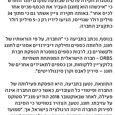
במסגרת חקירה פרטית שבוצעה מוקדם יותר החודש
כי "איכשהו הוא (חוגג) העביר את הכסף מכיס אחד
לכיס אחר". באותה חקירה ציין אשתר גם כי מתוך 34
מיליון דולר שגוייסו, הגיעו לידיו רק כ-5 מיליון דולר
כתקציב החברה.
בנוסף, נכתב בתביעה כי "החברה, על פי הוראותיו של
חוגג, הלוותה כספים וחילקה דיבידנדים אסורים לחוגג
ולקשורים בו, לרבות כספים במסגרת הנפקת חברת
ORBS - חברה הישראלית המפתחת תשתיות
בלוקצ'יין ללקוחות, וכן כספים לתאגידים אחרים של
חוגג – סירין לאבס וקרן סינגולריטים".
התוצאה, נטען בתביעה, היא הפסקת פעילותה של
החברה ופיטורי כל העובדים, כאשר כיום החברה אינה
פעילה, לאחר שבאוקטובר 2018 הודיע מנכ"ל סטוקס
על עזיבתו. חוגג, נטען, הצהיר בטוויטר כי הסיבה
לפירוק החברה הינה הרגולציה בישראל, אך: "ממועד