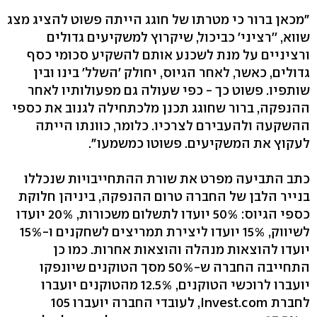
"מכאן ברור כי מטרתו של חוגג הייתה פשוט להציג מצג
שווא, ''רציני' כביכול, שיקרוץ למשקיעים גדולים
ורציניים על מנת לשכנע אותם להשקיע סכומי כסף
גדולים, כאשר, לאחר הגיוס, יחולק 'השלל' בינו ובין
שותפיו. פשוט כך - כפי שעולה גם מפעולותיו לאחר
ההנפקה, ברור שחוגג תכנן מלכתחילה לגנוב את כספי
ההשקעה ולהעבירם לצרכיו. כלומר, כוונתו הייתה
לעקוץ את המשקיעים. פשוטו כמשמעו".
כתב התביעה מפרט את שורת ההתחייבויות שנכללו
בנייר הלבן של החברה טרום ההנפקה, ביניהן חלוקת
כספי הגיוס: 50% יועדו לתשלום משכורות, 20% יועדו
לשיווק, 15% יועדו ליצירת תמריצים לשחקנים ו-15%
יועדו להוצאות מנהלה והוצאות אחרות. כמו כן
התחייבה החברה ש-50% מסך הטוקנים שיונפקו
יועברו לרוכשי הטוקנים, 12.5% מהטוקנים יועברו
לחברת Invest.com, לעובדי החברה יועברו 105