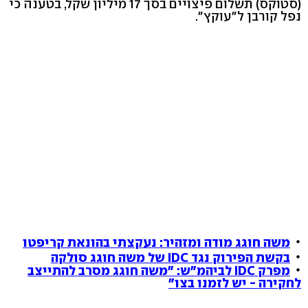
(סטוקס) תשלום פיצויים בסך 17 מיליון שקל, בטענה כי
נפל קורבן ל"עוקץ".
משה חוגג מודה ומזהיר: נעקצתי בהונאת קריפטו
בקשת הפירוק נגד IDC של משה חוגג סולקה
מפרק IDC לביהמ"ש: "משה חוגג מסרב להתייצב
לחקירה - יש לזמנו בצו"