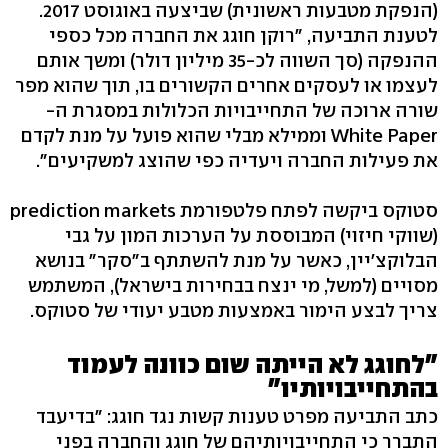
(הנפקת מטבעות ראשונית) שביצעה באוגוסט 2017.
לטענת התביעה, "רוקן חוגג את החברה מכל כספי
ההנפקה (סך השווה לכ-35 מיליון דולר) ומשך אותם
לעצמו או לעסקים אחרים הקשורים בו, תוך שהוא מפר
שורה ארוכה של התחייבויות הכלולות במסגרת ה-
White Paper וממילא מבלי שהוא פועל על מנת לקדם
את פעילות החברה ויעדיה כפי שהוצג למשקיעים".
סטוקס ביקשה לפתח פלטפורמת prediction markets
(שווקי חיזוי) המבוססת על הערכות המון על גבי
הבלוקצ'יין, כאשר על מנת להשתתף ב"סקר" בנושא
מסויים (למשל, מי ינצח בבחירות בישראל), המשתמש
צריך לבצע הימור באמצעות מטבע יעודי של סטוקס.
"לחוגג לא הייתה שום כוונה לעמוד
בהתחייבויותיו"
כתב התביעה מפרט טענות קשות נגד חוגג: "בדיעבד
התברר כי התחייבויותיהם של חוגג והחברה בפני