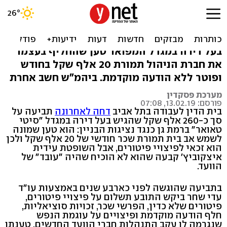
נדחתה תביעת אב הבית בסיטי
טאואר רמת גן
בעל דירה במגדל המפואר טען שהחליף בעצמו
את חברת הניהול תמורת 20 אלף שקל בחודש
ופוטר ללא הודעה מוקדמת. ביהמ"ש חשב אחרת
מערכת פסקדין
פורסם: 13.02.19, 07:08
בית הדין לעבודה בתל אביב
דחה לאחרונה
תביעה על
סך כ-260 אלף שקל שהגיש בעל דירה במגדל "סיטי
טאואר" ברמת גן כנגד נציגות הבניין: הוא טען שמונה
לשמש אב בית תמורת שכר חודשי של 20 אלף שקל ולכן
הוא זכאי לפיצויי פיטורים, אבל השופטת עידית
איצקוביץ' קבעה שהוא לא הוכיח שהיה "עובד" של
הוועד.
בתביעה שהוגשה לפני כארבע שנים באמצעות עו"ד
עדי שחר ביקש התובע תשלום על פיצויי פיטורים,
פיטורים שלא כדין, הפרשי שכר, זכויות סוציאליות,
חלף הודעה מוקדמת ופיצויים על עוגמת הנפש
שנגרמה לו עקב התנהלות חברי הוועד החדשים. טענתו