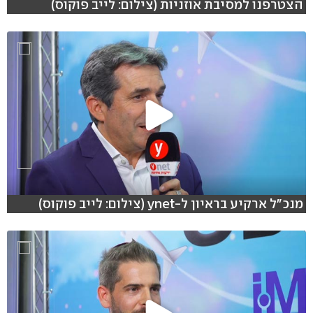
הצטרפנו למסיבת אוזניות (צילום: לייב פוקוס)
מנכ"ל ארקיע בראיון ל-ynet (צילום: לייב פוקוס)