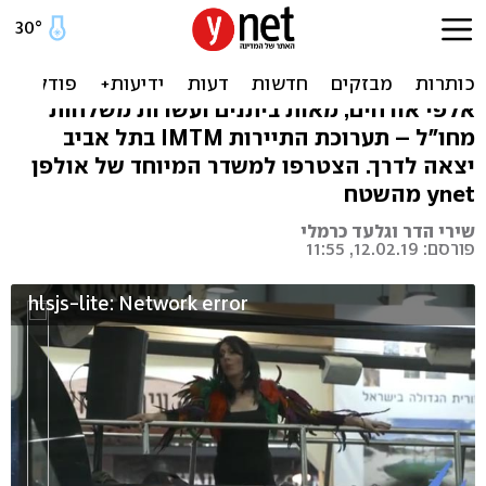
משדר ynet מחגיגת התיירות
העולמית בתל אביב
אלפי אורחים, מאות ביתנים ועשרות משלחות
מחו"ל – תערוכת התיירות IMTM בתל אביב
יצאה לדרך. הצטרפו למשדר המיוחד של אולפן
ynet מהשטח
שירי הדר וגלעד כרמלי
פורסם: 12.02.19, 11:55
hlsjs-lite: Network error