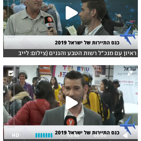
ראיון עם מנכ"ל רשות הטבע והגנים (צילום: לייב
פוקוס)
HD
03:44
00:00