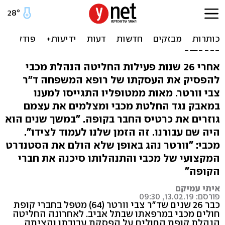
מכבי פיטרו את הרופא הוותיק
- המטופלים גזרו את כרטיס
החבר
אחרי 26 שנות פעילות החליטה הנהלת מכבי
להפסיק את העסקתו של רופא המשפחה ד"ר
צבי וורטר. מאות ממטופליו התגייסו למענו
במאבק נגד החלטת מכבי ומצלמים את עצמם
גוזרים את כרטיס החבר בקופה. "במשך שנים הוא
היה שם עבורנו. זה הזמן שלנו לעמוד לצידו".
מכבי: "וורטר נהג באופן שלא הולם את הסטנדרט
המקצועי של מכבי והתנהלותו סיכנה את חברי
הקופה"
איתי עמיקם
פורסם: 13.02.19, 09:30
כבר 26 שנים שד"ר צבי וורטר (64) מטפל בחברי קופת
חולים מכבי במרפאתו שבתל אביב. לאחרונה החליטה
הנהלת קופת החולים על הפסקת עבודתו והציתה