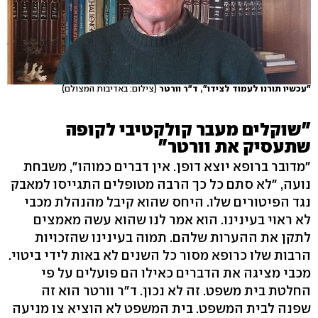
"עכשיו תורנו לעמוד לצידו", ד"ר וורטר
(צילום: באדיבות המצולם)
"שוקלים מעבר קולקטיבי לקופה
שתעסיק את וורטר"
"מדובר ברופא יוצא דופן. אין דברים כמוהו", משבחת
נועה, "לא סתם כל כך הרבה מטופלים התגייסו למאבק
נגד הפיטורים שלו. היחס שהוא קיבל מהנהלת מכבי
לא ראוי בעינינו. הוא אמר לנו שהוא עשה מאמצים
לתקן את ההערות שלהם. תמוה בעינינו שהזכויות
הרבות שלו כרופא מסור כל השנים לא באות לידי ביטוי.
מכבי מציגה את הדברים כאילו הם פועלים על פי
החלטת בית משפט. זה לא נכון. ד"ר וורטר הוא זה
שפנה לבית המשפט. בית המשפט לא הוציא צו מניעה