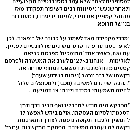
למטופלים לאחר שלא עמד בסטנדרטיים מקצועיים
ולאחר שנעשו ניסיונות רבים לשיפור תפקודו. מאז
מתנהל קמפיין אגרסיבי, למיטב ידיעתנו, במעורבות
בנו של הרופא.
"מכבי מקפידה מאד לשמור על כבודם של רופאיה. לכן,
לא פרסמנו עד עתה פרטים שונים שרלוונטיים לעניין.
עם זאת, כאשר אחד 'התומכים' מפרסם קריאה
לאלימות – אנחנו נאלצים לערב את המשטרה ולפרסם
קטעים מהחלטת בית המשפט המחוזי שדחה את
בקשתו של ד"ר וורטר (ניתנה בשבוע שעבר):
"...הנזק שייגרם למשיבה (מכבי) ולמטופלים עלול
להיות משמעותי במידה ויינתן צו המניעה...
"המבקש היה מודע למחדליו ואף הכיר בכך ונתן
הסכמתו לסיום העסקתו, אולם ביקש לאפשר לו
להמשיך ולעבוד תקופה נוספת לצורך התארגנות,
בקשה לה נעתרה המשיבה. הפסקת התקשרות, עם כל