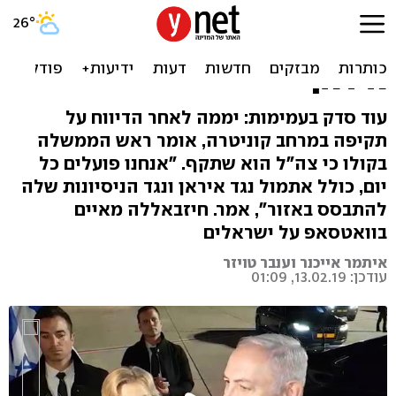
נתניהו אישר שצה"ל תקף
בסוריה: "פעלנו אתמול נגד
איראן"
עוד סדק בעמימות: יממה לאחר הדיווח על
תקיפה במרחב קוניטרה, אומר ראש הממשלה
בקולו כי צה"ל הוא שתקף. "אנחנו פועלים כל
יום, כולל אתמול נגד איראן ונגד הניסיונות שלה
להתבסס באזור", אמר. חיזבאללה מאיים
בוואטסאפ על ישראלים
איתמר אייכנר וענבר טויזר
עודכן: 13.02.19, 01:09