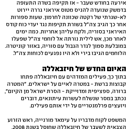
אירעה בחודש שעבר - אז תקיפה בשדה התעופה
בדמשק שנועדה להניס מטוס איראני גררה יירוט
לא-שגרתי של רקטה שכוונה לחרמון. שעות ספורות
אחר כך הגיב צה"ל בשורת תקיפות נגד יעדי כוח קודס
האיראני בסוריה, ולקח עליהן אחריות. כמה ימים
לאחר מכן, אש לילית נורתה אל לוחמי צה"ל שפעלו
במובלעת סמוך לגדר הגבול עם סוריה, באזור קוניטרה.
הלוחמים הגיבו בירי ולא היו נפגעים לכוחות צה"ל.
האיום החדש של חיזבאללה
בתוך כך, פעילים המזדהים עם חיזבאללה פתחו
קבוצות ברשת - במטרה לאיים על ישראלים. "המטרה
ברורה, ספציפית ומדוייקת - הסרת ישראל מן הקיום",
נכתב במסר שנשלח לעשרות עיתונאים, דוברים
ויועצים פרלמנטריים על ידי אותם פעילים.
המשפט לקוח מדבריו על עימאד מורנייה, ראש הזרוע
הצבאית לשעבר של חיזבאללה שחוסל בשנת 2008,