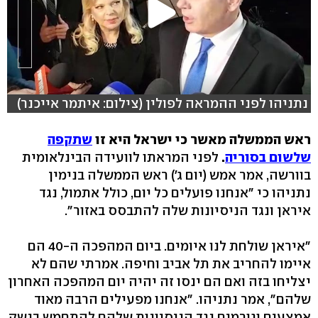
נתניהו לפני ההמראה לפולין (צילום: איתמר אייכנר)
ראש הממשלה מאשר כי ישראל היא זו
שתקפה
שלשום בסוריה
.
לפני המראתו לוועידה הבינלאומית
בוורשה, אמר אמש (יום ג') ראש הממשלה בנימין
נתניהו כי "אנחנו פועלים כל יום, כולל אתמול, נגד
איראן ונגד הניסיונות שלה להתבסס באזור".
"איראן שולחת לנו איומים. ביום המהפכה ה-40 הם
איימו להחריב את תל אביב וחיפה. אמרתי שהם לא
יצליחו בזה ואם הם ינסו זה יהיה יום המהפכה האחרון
שלהם", אמר נתניהו. "אנחנו מפעילים הרבה מאוד
אמצעים וגורמים נגד הניסיונות שלהם להתחמש בנשק