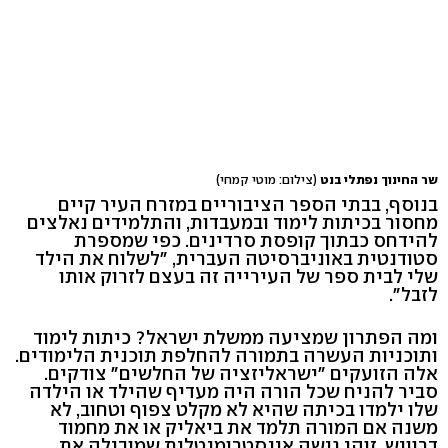
שר החינוך נפתלי בנט
(צילום: מוטי קמחי)
בנוסף, בבתי הספר הציבוריים במזרח העיר קיים
מחסור בכיתות לימוד ובמעבדות, והתלמידים נאלצים
להידחס כבתוך קופסת סרדינים. כפי שמספרת
סטודנטית באוניברסיטה העברית, "לשלוח את הילד
שלי לבית ספר של העירייה זה בעצם לזרוק אותו
לזבל".
ומה הפתרון שמציעה ממשלת ישראל? כיתות לימוד
ותוכניות העשרה בתמורה להחלפת תוכנית הלימודים.
אלה הזועקים "ישראליזציה של החלשים" צודקים.
סביר להניח שכל הורה היה מעדיף שהילד או הילדה
שלו ילמדו בכיתה שהיא לא מקלט צפוף וטחוב, לא
משנה אם המורה תלמד את ביאליק או את מחמוד
דרוויש. זוהי גישה אינסטרומנטלית שמובילה את