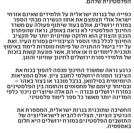
הפלסטינית שלהם.
כפייה של בגרות ישראלית על תלמידים שאינם אזרחי
ישראל אולי תצמצם את אחוז הנשירה מבתי הספר
במזרח ירושלים, אולם בעוד שיתוף פעולה עם משרד
החינוך הפלסטיני לא נראה באופק, נראה שהפתרון
הנכון והצודק הוא חלוקה שוויונית יותר של תקציב
החינוך לכלל בתי הספר הציבוריים במזרח העיר. זאת
על ידי ביטול ההתניה של פיתוח מוסדות לימוד באימוץ
תוכנית לימודים זו או אחרת, אשר פוגעת קשות בזכות
של תלמידי מזרח ירושלים לחינוך שוויוני והוגן.
כרגע נראה שמשרד החינוך מנסה להפוך בכוח את
הציבור המזרח ירושלמי לחובב ציון. אולם המציאות
היומיומית בסילוואן, בג'בל מוכבר או בצור באהר –
ובמיוחד קיומם של מחסומים והחומה בין הפלסטינים
במזרח ירושלים ובגדה – הם אלה שיוצרים ניכור כלפי
המדינה יותר מאשר כל ספר לימוד פלסטיני.
החשיבה שתוכנית בגרות ישראלית, המספרת את
הנרטיב הציוני, תצליח להביא לישראליזציה של
התושבים הפלסטינים במזרח ירושלים היא חלום
באספמיה.