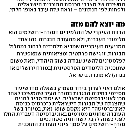
החשיבה של מצדדי הכנסת התוכנית הישראלית,
ולפחות לפי הנתונים – נראה שזה עובד באופן חלקי.
מה יוצא להם מזה
הרווח העיקרי של התלמידים המזרח-ירושלמים הוא
מלימודי העברית, ולא מתעודת הבגרות. זהו אחד
המניעים העיקריים שמביא תלמידים לבחור במסלול
הבגרות. זו גישה פרקטית ומציאותית שמאפשרת
לפלסטינים להשיג עבודה בשוק היהודי, וזאת משום
שתוכנית הלימודים הפלסטינית (במזרח ירושלים או
בגדה) לא מוכרת בישראל.
אולם ראוי לערוך בירור מעמיק בשאלה מהו שיעור
מסיימי בחינות הבגרות במזרח העיר שהמשיכו לאחר
מכן לאוניברסיטה ישראלית. יש יסוד סביר להניח
שהצגתה של הבגרות הישראלית כ"כרטיס כניסה
לאוניברסיטה" היא מקסם שווא. זאת, במיוחד בשל
העובדה שחוגים מסוימים באוניברסיטה העברית החלו
לפני כשנה לקבל לשורותיה סטודנטים
מזרח-ירושלמים על סמך ציוני תעודות התוכנית