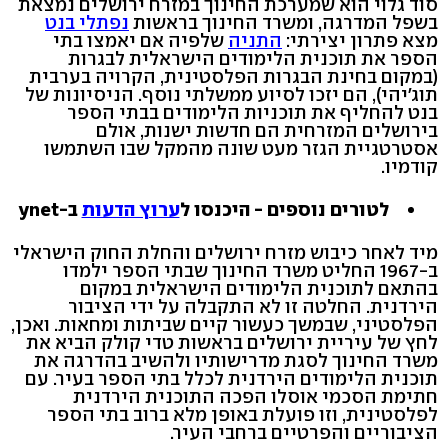
סוד גלוי הוא שמערכת החינוך במזרח ירושלים נמצאת
בשפל המדרגה, ומשרד החינוך בראשות
נפתלי בנט
מצא פתרון יצירתי:
התניה
שלפיה אם יאמצו בתי
הספר את תוכנית הלימודים הישראלית לבגרות
(במקום בחינת הבגרות הפלסטינית, הקרויה בערבית
תוג'יהי), הם יזכו לסיוע ממשלתי נוסף. הניסיונות של
בנט להחליף את תוכניות הלימודים בבתי הספר
בירושלים המזרחית הם חדשות ישנות, אולם
אסטרטגיית הגזר מעט שונה מהמקל שבו השתמשו
קודמיו.
לטורים נוספים - היכנסו ל
ערוץ הדעות
ב-ynet
מיד לאחר כיבוש מזרח ירושלים והחלת החוק הישראלי
ב-1967 החליט משרד החינוך שבתי הספר ילמדו
בהתאם לתוכנית הלימודים הישראלית במקום
הירדנית. החלטה זו לא התקבלה על ידי הציבור
הפלסטיני, שבמשך כעשור קיים שביתות ומחאות. ואכן,
לחץ של עיריית ירושלים בראשות טדי קולק הביא את
משרד החינוך לסגת מדרישותיו ולהשיב בהדרגה את
תוכנית הלימודים הירדנית לכלל בתי הספר בעיר. עם
חתימת הסכמי אוסלו הפכה התוכנית הירדנית
לפלסטינית, וזו פועלת באופן מלא ברוב בתי הספר
הציבוריים והפרטיים ברחבי העיר.