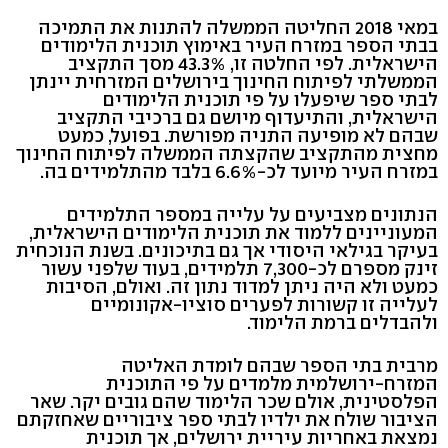
במאי 2018 החליטה הממשלה להתנות את התמיכה
בבתי הספר במזרח העיר באימוץ תוכנית הלימודים
הישראלית. לפי החלטה זו, 43.3% מסך התקציב
הממשלתי לפיתוח החינוך בירושלים המזרחית יינתן
לבתי ספר שיפעלו על פי תוכנית הלימודים
הישראלית, והתיעדוף מיושם גם ברכיבי התקציב
שבהם לא מופיעה התניה מפורשת. בפועל, כמעט
מחצית מהתקציב שהקצתה הממשלה לפיתוח החינוך
במזרח העיר מיועד לכ-6.6% בלבד מהתלמידים בה.
הנתונים מצביעים על עלייה במספר התלמידים
המעוניינים ללמוד את תוכנית הלימודים הישראלית,
בעיקר בגילאי היסודי אך גם בתיכונים. בשנת הנוכחית
זינק מספרם לכ-7,300 תלמידים, בעוד שלפני עשור
כמעט ולא היה ניתן למדוד נתון זה. ואולם, הסיבות
לעלייה זו קשורות לפערים סוציו-אקונומיים
ולהבדלים ברמת הלימוד.
מרבית בתי הספר שבהם לומדת האליטה
המזרח-ירושלמית מלמדים על פי התוכנית
הפלסטינית, אולם שכר הלימוד שהם גובים יקר. שאר
הציבור שולח את ילדיו לבתי ספר ציבוריים שאחזקתם
נמצאת באחריות עיריית ירושלים, אך תוכנית