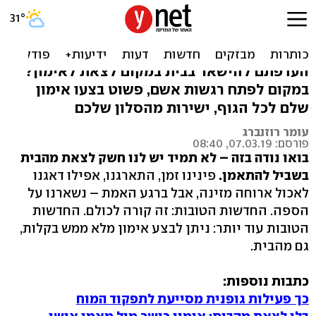
היישר מהסלון: אימון כושר
מאתגר לכל הגוף
העדפתם להישאר בבית במקום לצאת לאימון?
במקום לפתח רגשות אשם, פשוט בצעו אימון
שלם לכל הגוף, ישירות מהסלון שלכם
עומר רוזנברג
פורסם: 07.03.19, 08:40
בואו נודה בזה – לא תמיד יש לנו חשק לצאת מהבית
בשביל להתאמן.
פינינו זמן, התארגנו, אפילו דאגנו
לאכול ארוחה מזינה, אבל ברגע האמת – נשארנו על
הספה. החדשות הטובות: זה קורה לכולם. החדשות
הטובות עוד יותר: ניתן לבצע אימון מלא ממש בקלות,
גם מהבית.
כתבות נוספות:
כך פעילות גופנית מסייעת לתפקוד המוח