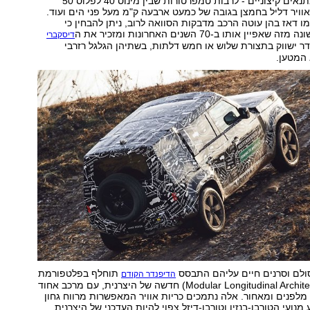
בכביש ובשטח ובתנאים קיצוניים - לרבות טמפרטורות שבין מינוס 40 לפלוס 50
אוויר דליל בחמצן בגובה של כמעט ארבעה ק"מ מעל פני הים ועוד.
 דאז בהן עוטה הרכב מדבקות הסוואה לרוב, ניתן להבחין כי
יין אותו ב-70 השנים האחרונות ומזכיר את ה
דיסקברי
דר ישווק בתצורת שלוש או חמש דלתות, בשתיהן הגלגל רזרבי
המטען.
לם וסרנים חיים עליהם התבסס
תוחלף בפלטפורמת
הדיפנדר הקודם
MLA (ר"ת Modular Longitudinal Architecture) חדשה של היצרנית, עם מרכב אחוד
מלפנים ומאחור. אלה נתמכים כריות אוויר המאפשרות מרווח גחון
נועי הטורבו-בנזין וטורבו-דיזל צפוי להיות העדכני של היצרנית,