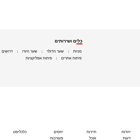
כלים ושירותים
מניות
שער הדולר
שער היורו
דרושים
|
|
|
|
פיתוח אתרים
פיתוח אפליקציות
|
|
יהדות
תיירות
יחסים
כלכליסט
דעות
אוכל
מעורבות