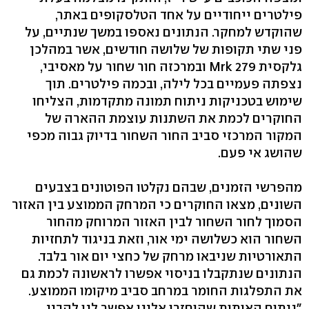
פילטרים ייחודיים על אחד הטלסקופים באתר,
שהוקדש למחקר. הנתונים נאספו במשך שנתיים, על
פני שתי תקופות של שלושה חודשים, אשר במהלכן
גלקסית Mrk 279 ובמרכזה חור שחור על מאסיבי,
נצפתה פעמיים בכל לילה, ובכמה פילטרים. תוך
שימוש בטכניקות ניתוח תמונה מתקדמות, הצליחו
החוקרים לכמת את השתנות עוצמת ההארה של
המקור המרכזי סביב החור השחור בדיוק גבוה מכפי
שהושג אי פעם.
מהפרשי הזמנים, שבהם נקלטו הפוטונים בצבעים
השונים, מצאו החוקרים כי המרחק הממוצע בין האזור
הסמוך לחור השחור לבין האזור המרוחק מהחור
השחור הוא כשלושה ימי אור, וזאת בניגוד לתחזיות
התאורטיות שניבאו מרחק של כחצי יום אור בלבד.
הנתונים שנתקבלו בניסוי אפשרו לראשונה לכמת גם
את התפלגות החומר במרחב סביב מיקומו הממוצע.
"ניתוח האותות שהוחזרו אלינו אפשר לנו להבין