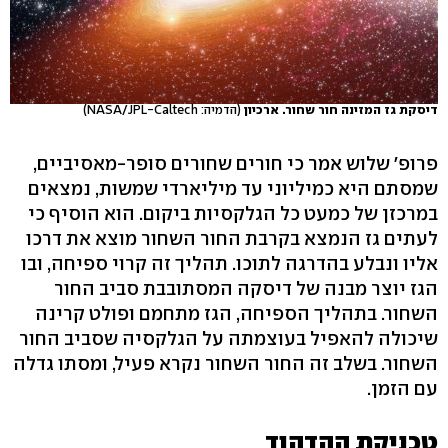
דיסקת גז המזינה חור שחור. ארכיון
(הדמיה: NASA/JPL-Caltech)
פרופ' שלוש אמר כי חורים שחורים סופר-מאסיביים,
שמסתם היא כמיליוני עד מיליארדי שמשות, נמצאים
במרכזן של כמעט כל הגלקסיות ביקום. הוא הוסיף כי
לעתים גז הנמצא בקרבת החור השחור מוצא את דרכו
אליו ונבלע בהדרגה לתוכו. תהליך זה קרוי ספיחה, ובו
הגז יוצר מבנה של דיסקה המסתובבת סביב החור
השחור. בתהליך הספיחה, הגז מתחמם ופולט קרינה
שיכולה להאפיל בעוצמתה על הגלקסיה שסביב החור
השחור. בשלב זה החור השחור נקרא פעיל, ומסתו גדלה
עם הזמן.
טכניקת ההדהוד