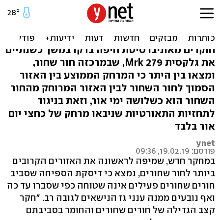
לא שטוחים: מחקר חדש על
חורים שחורים פעילים
חוקרים מאוניברסיטת חיפה בדקו במשך כשנתיים
את גלקסית Mrk 279, שבמרכזה חור שחור,
ומצאו בין היתר כי המרחק הממוצע בין האזור
הסמוך לחור השחור לבין האזור המרוחק מהחור
השחור הוא כשלושה ימי אור, וזאת בניגוד
לתחזיות התאורטיות שניבאו מרחק של כחצי יום
אור בלבד
ynet
פורסם: 19.02.19, 09:36
במחקר חדש, שמיפה לראשונה את האזורים הקרובים
ביותר לחור שחורים, נמצא כי דיסקת הספיחה שסביב
חורים שחורים פעילים אינה שטוחה כפי שסברו עד כה
ואף נובעים ממנה ענני גז הנישאים לגובה רב. "חקר
קצב הגדילה של חורים שחורים והחומר בסביבתם