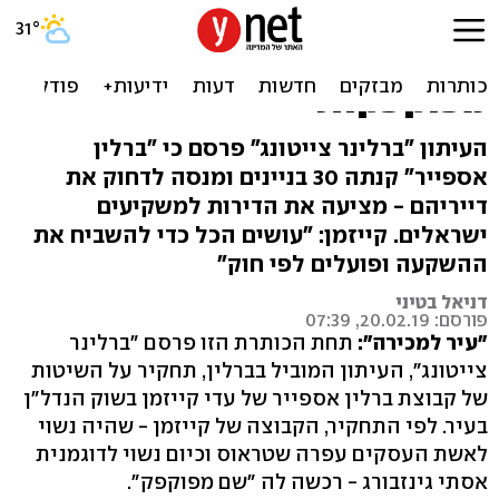
תחקיר בברלין: חברת הנדל"ן
של קייזמן פועלת בדרכים
מפוקפקות
העיתון "ברלינר צייטונג" פרסם כי "ברלין
אספייר" קנתה 30 בניינים ומנסה לדחוק את
דייריהם - מציעה את הדירות למשקיעים
ישראלים. קייזמן: "עושים הכל כדי להשביח את
ההשקעה ופועלים לפי חוק"
דניאל בטיני
פורסם: 20.02.19, 07:39
"עיר למכירה":
תחת הכותרת הזו פרסם "ברלינר
צייטונג", העיתון המוביל בברלין, תחקיר על השיטות
של קבוצת ברלין אספייר של עדי קייזמן בשוק הנדל"ן
בעיר. לפי התחקיר, הקבוצה של קייזמן - שהיה נשוי
לאשת העסקים עפרה שטראוס וכיום נשוי לדוגמנית
אסתי גינזבורג - רכשה לה "שם מפוקפק".