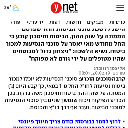
הפיקוח הכריע: סוכני נסיעות
לא יוכלו למכור ביטוח נסיעות
הישג ללשכת סוכני הביטוח: חוזר שפרסם
הממונה על שוק ההון, הביטוח וחיסכון קובע כי
החל מחודש מאי יאסר על סוכני הנסיעות למכור
ביטוח. נשיא הלשכה: "ניצחון גדול למבוטחים
שהיו מטופלים על ידי גורם לא מפוקח"
אליצפן רוזנברג
פורסם: 20.02.19, 08:01
קרב הסוכנים הוכרע:
סוכני הנסיעות לא יוכלו למכור
ביטוח נסיעות לחו"ל החל מ-1 במאי, כך קבע היום (ג')
הממונה על שוק ההון ביטוח וחיסכון משה ברקת. בכך
הכריע הפיקוח ויכוח שנמשך שנים בין סוכני הנסיעות
לסוכני הביטוח, ועבר אף דרך בג"ץ והכנסת.
לרוץ להמר בבורסה? קודם צריך חינוך פיננסי
הקלות למושכים סכומים קטנים יחסית מקופות