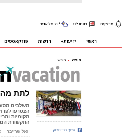
חופש
חופש
לתת מהל
משלבים מסע ע
הצטרפו לפרוי
מקומיות והביא
התקשורת המק
שתף בפייסבוק
יואל שרייבר
פור