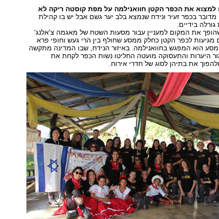
למצוא את הכפר הקטן חוואנילמה על מפת קוסטה ריקה לא
מדובר בכפר זעיר ונידח שנמצא בלב יער גשם אבל יש בו קהילת
גורלה בידיים.
שהופך את המקום למעניין עבור מסעות השטח של מאגמה צ'אלנג'
מגיעות לכפר הקטן כחלק ממסע שחולף בין הרי געש וחופי פרא
סע הוא המפגש בחוואנילמה. באיזור הנידח, שבו המדינה מתקשה
ר היערות והתעסוקה מועטה החליטו נשות הכפר לקחת את
ולהפוך את בתיהן לסוג של חדרי אירוח.