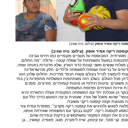
סטה ריקה אמיר אופק
(צילום: נויה שגיב)
וסטה ריקה אמיר אופק (צילום: נויה שגיב)
מסורתית, המבוססת על מוצרים מקומיים כמו תירס וגבינה
תכנסות במעגל ומשוחחות על שאלה קטנה - גדולה: "מה החלום
 מגלות שנשים משני קצוות כדור הארץ, שלא מדברות באותה שפה,
דומים על בריאות ושמחה למשפחה ולילדים. חלק מהישראליות
צות להמשיך לטייל בעולם ונשות הכפר מחייכות: החלום שלהן הוא
ליהן מכל העולם. בשלב הזה משתתפות המשלחת מתפזרות בין בתי
ה פשוטים: מיטות רגילות או מיטות קומותיים, מזרונים, מפנים
בת אירוח האורחים ופרנסת המשפחה.
וקר הן אוכלות יחד עם המשפחה המקומית אצלה התארחו והיא
נומר" שהוא מאכל של אורז, שעועית וביצה המוגש בדרך כלל עם
ה מטוגנת וקפה קוסטה ריקני משובח.
לאה לפגוש ולהרגיש את קוסטה ריקה מקרוב", מספרת עמית צור
מסע לקוסטה ריקה. "לקום בבוקר עם המשפחה שאירחה אותנו,
כינים את הקפה המקומי ומשתמשים בירקות ובפירות שהם
ס, קני סוכר, עץ קינמון, שיח לימונית, מנגו, פאפיה, קאשיו,...גן