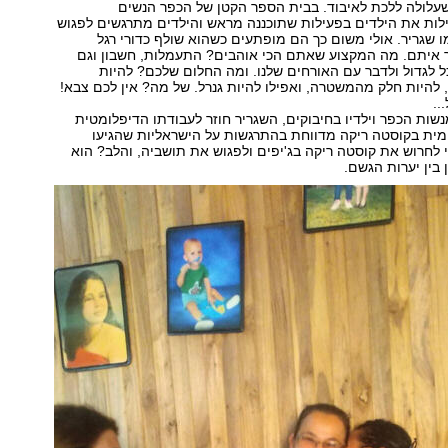
שעלולה ללכת לאיבוד. בבית הספר הקטן של הכפר הנשים
לות את הילדים בפעילות שתוכננה מראש והילדים מתרגשים לפגוש
ו שגריר. אולי משום כך הם מופתעים כשהוא שולף כדורי רגל
איתם. מה המקצוע שאתם הכי אוהבים? התעמלות, חשבון וגם
כל לגדול ולדבר עם האורחים שלנו. ומה החלום שלכם? להיות
, להיות חלק מהמשטרה, ואפילו להיות גנרל. של מה? אין לכם צבא!
..
שות הכפר וילדיו בחיבוקים, השגריר חוזר לעבודתו הדיפלומטית
ית בקוסטה ריקה מדווחת בהתרגשות על הישראליות שהגיעו
לחרוש את קוסטה ריקה בג'יפים ולפגוש את תושביה, והלב? הוא
בין יערות הגשם.