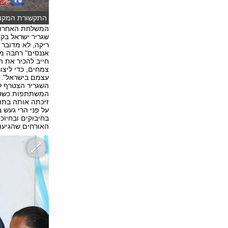
התקשורת המקומ
העולם
המשלחת האחרונה
שגריר ישראל בקו
ריקה, לא מדובר ע
אננסים" רחבה מד
חייב להכיר את ה
צמחים, כדי ליצו
עצמם בישראל".
המשתתפות כשסיפ
זיכתה אותה בתוא
על פני הרי געש ב
בחיבוקים ובחיוכ
האורחים שהגיעו