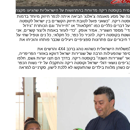
ית בקוסטה ריקה מדווחת בהתרגשות על הישראליות שהגיעו מקצה
 של מסע מאגמה צ'אלנג' הביאה איתה לכפר חיזוק מיוחד בדמות
סטה ריקה. "כשאני פועל לטובת חיזוק הקשרים בין ישראל לקוסטה
ל דברים כלליים כמו "חקלאות" או "תיירות" וגם הכותרת "גידול
י" מספר השגריר, אמיר אופק. "כדי לעזור באמת וליצור קשרים, אני
שטח בקוסטה ריקה, להכיר כל כפר, כל חקלאי, כל נים וטפיל שחי על
ר חיבורים עם פתרונות ספציפיים ויעילים שכבר פותחו והוכיחו את
השגריר הצטרף למשלחת הישראלית כשהוא נוהג ברכב 4X4 והרשים את
ר שהפעילות הרבה של שגרירות ישראל דווקא באזורי הפריפריה,
ר "שגרירות השנה" בקוסטה ריקה. בדרך הם חצו יערות גשם, חלפו
ג'יפים נושאי דגלי ישראל וקוסטה ריקה והתקבלו על ידי נשות הכפר
ים כשהן מלוות בילדים שהתעקשו לא ללכת לישון, סקרניים למראה
.