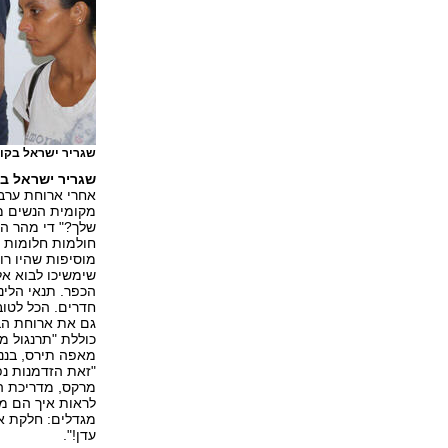
שגריר ישראל בקו
שגריר ישראל בק
אחרי ארוחת ערב 
מקומית הנשים מ
שלך?" די מהר הן
חולמות חלומות 
מוסיפות שהיו רו
שימשיכו לבוא א
הכפר. תנאי הלינ
חדרים. הכל לטו
גם את ארוחת הב
כוללת "תרנגול מ
מאפה תירס, בננ
"זאת הזדמנות נפ
מרקס, מדריכת ה
לראות איך הם מ
מגדלים: חלקת אננ
עדן!".