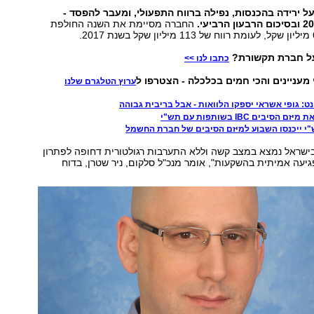
ל ירידה בהכנסות, נפילה ברווח התפעולי, ומעבר להפסד -
החברה מסיימת את השנה החולפת
על חברת תקשורת?
כתבו לנו >>
 מעניינים והכי חמים בכלכלה - הצטרפו ל
ערוץ הטלגרם שלנו
ט: גופי אשראי יספקו הלוואות - אבל בריבית גבוהה
יבים IBC בשותפות עם תש"י
"י ייכנסו השבוע למיזם הסיבים של חברת החשמל
ישראל נמצא במצב קשה וללא התערבות רגולטורית דחופה לפתרון
יעה אמיתית בהשקעות", אומר מנכ"ל סלקום, ניר שטרן, בדוח