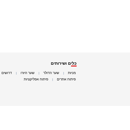
כלים ושירותים
מניות
שער הדולר
שער היורו
דרושים
|
|
|
|
פיתוח אתרים
פיתוח אפליקציות
|
|