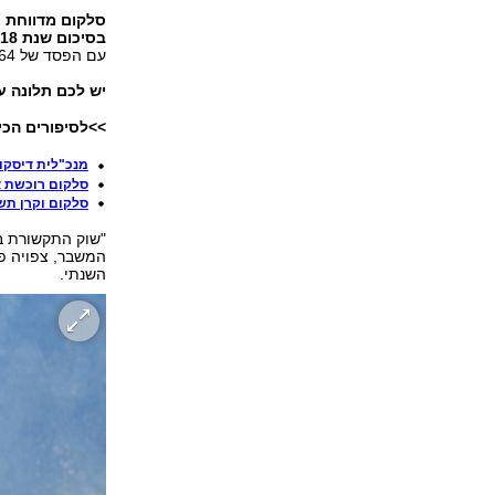
סלקום מדווחת ע
בסיכום שנת 2018 ובסיכום הרבעון הרביעי.
עם הפסד של 64 מיליון שקל, לעומת רווח של 113 מיליון שקל בשנת 2017.
יש לכם תלונה 
>>לסיפורים הכי
מנכ"לית דיסקונ
סלקום רוכשת את מיזם הס
סלקום וקרן תש
"שוק התקשורת ב
המשבר, צפויה פג
השנתי.