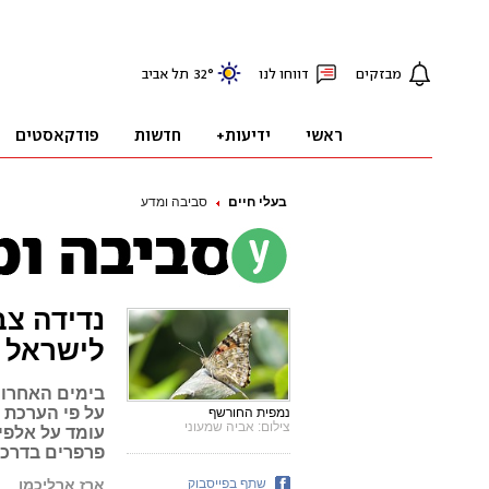
בעלי חיים
סביבה ומדע
נדידה צב
לישראל
בימים האחרונ
על פי הערכת 
נמפית החורשף
צילום: אביה שמעוני
פרפרים בדרכם
שתף בפייסבוק
ארז ארליכמן
פ