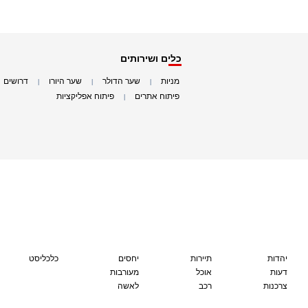
כלים ושירותים
מניות
שער הדולר
שער היורו
דרושים
|
|
|
|
פיתוח אתרים
פיתוח אפליקציות
|
|
יהדות
תיירות
יחסים
כלכליסט
דעות
אוכל
מעורבות
צרכנות
רכב
לאשה