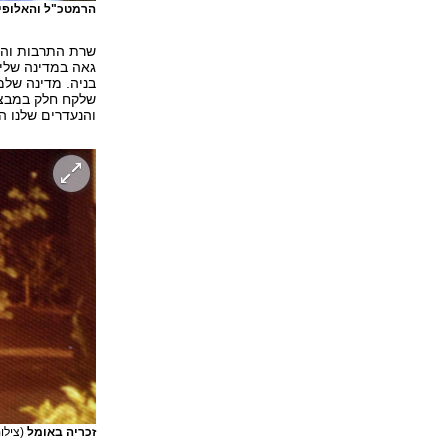
הרמטכ"ל והאלופי
שרת התרבות והס
גאה במדינה שלי
בניה. מדינה שלמ
שלקח חלק במבצע 
והנעדרים שלנו ה
זכריה באומל
(צילו