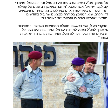
3 שנים של מאמץ, צה"ל השיב את גופתו של רב סמל זכריה באומל, מנעדרי
קב לקבר ישראל" אמר כוכבי. "מדובר במאמץ רב שנים של קהילת
יתור הנעדרים באגף כוח האדם במהלכו בוצעו מחקרים ומבצעים
עדרי הקרב. שיא המאמץ בסידרת מבצעים שהוביל בחודשים
ודיעין שהביאו לאיתורו והבאתו של באומל ז"ל".
פקדי צה"ל, ואני בראשם, מוטלת המחויבות הגדולה, המחויבות
המצטרף לצה"ל ונשבע למדינת ישראל. המחויבות היא כלפי כל
בידינו את הנכס היקר לה מכל, והמחויבות לחברה הישראלית
טחה".