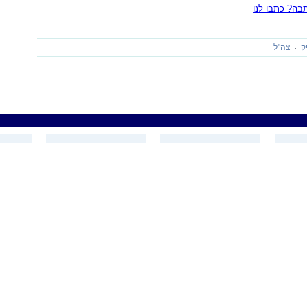
ה? כתבו לנו
ק
צה"ל