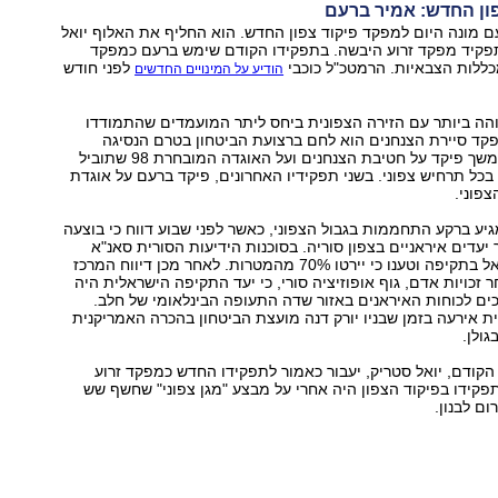
פון החדש: אמיר ברעם
 מונה היום למפקד פיקוד צפון החדש. הוא החליף את האלוף יואל
פקיד מפקד זרוע היבשה. בתפקידו הקודם שימש ברעם כמפקד
כללות הצבאיות. הרמטכ"ל כוכבי
לפני חודש
הודיע על המינויים החדשים
הה ביותר עם הזירה הצפונית ביחס ליתר המועמדים שהתמודדו
קד סיירת הצנחנים הוא לחם ברצועת הביטחון בטרם הנסיגה
מדרום לבנון, בהמשך פיקד על חטיבת הצנחנים ועל האוגדה המובחרת 98 שתוביל
כל תרחיש צפוני. בשני תפקידיו האחרונים, פיקד ברעם על אוגדת
צפוני.
גיע ברקע התחממות בגבול הצפוני, כאשר לפני שבוע דווח כי בוצעה
עדים איראניים בצפון סוריה. בסוכנות הידיעות הסורית סאנ"א
האשימו את ישראל בתקיפה וטענו כי יירטו 70% מהמטרות. לאחר מכן דיווח המרכז
 זכויות אדם, גוף אופוזיציה סורי, כי יעד התקיפה הישראלית היה
ים לכוחות האיראנים באזור שדה התעופה הבינלאומי של חלב.
 אירעה בזמן שבניו יורק דנה מועצת הביטחון בהכרה האמריקנית
גולן.
 הקודם, יואל סטריק, יעבור כאמור לתפקידו החדש כמפקד זרוע
קידו בפיקוד הצפון היה אחרי על מבצע "מגן צפוני" שחשף שש
ום לבנון.