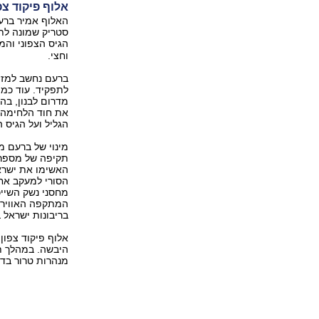
אלוף פיקוד צ
האלוף אמיר ברעם
סטריק שמונה לת
הגיס הצפוני והמ
וחצי.
ברעם נחשב למזו
לתפקיד. עוד כמפ
את חוד הלחימה ב
הגליל ועל הגיס ה
מינוי של ברעם מ
תקיפה של מספר י
הסורי למעקב אחר
מחסני נשק השייכ
המתקפה האווירית
בריבונות ישראל ב
אלוף פיקוד צפון
היבשה. במהלך תפ
מנהרות טרור בדר