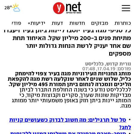
רשת יינות ביתן מחסלת את
מותג מגה בעיר
כל סניפי מגה בעיר יוסבו ליינות ביתן בעיר ויעברו
מתיחת פנים ב-200 מיליון שקל. האיחוד תחת
שם אחד יעניק לרשת הנחות גדולות יותר
מספקים
נורית קדוש, כלכליסט
פורסם: 17.04.19, 07:48
מותג החנויות העירוניות מגה בעיר צפוי להימחק
כליל, שלוש שנים לאחר שנקלעה רשת מגה להקפאת
הליכים ונמכרה לנחום ביתן תמורת 495 מיליון שקל.
לכלכליסט נודע כי בשנה החולפת התברר לביתן
מבדיקות שונות שערך, סקרים וקבוצות מיקוד, כי
המותג יינות ביתן חזק באופן משמעותי יותר ממותג
מגה.
סל של תרגילים: מה חשוב לבדוק כשעושים קניות
לחג?
סופר-פארם מרחיבה את משלוחי המזון ללקוחות