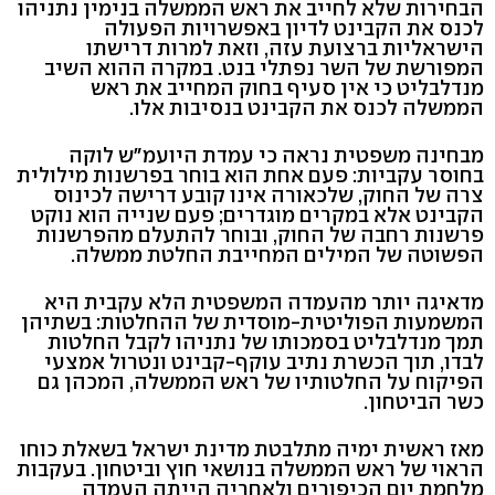
הבחירות שלא לחייב את ראש הממשלה בנימין נתניהו
לכנס את הקבינט לדיון באפשרויות הפעולה
הישראליות ברצועת עזה, וזאת למרות דרישתו
המפורשת של השר נפתלי בנט. במקרה ההוא השיב
מנדלבליט כי אין סעיף בחוק המחייב את ראש
הממשלה לכנס את הקבינט בנסיבות אלו.
מבחינה משפטית נראה כי עמדת היועמ"ש לוקה
בחוסר עקביות: פעם אחת הוא בוחר בפרשנות מילולית
צרה של החוק, שלכאורה אינו קובע דרישה לכינוס
הקבינט אלא במקרים מוגדרים; פעם שנייה הוא נוקט
פרשנות רחבה של החוק, ובוחר להתעלם מהפרשנות
הפשוטה של המילים המחייבת החלטת ממשלה.
מדאיגה יותר מהעמדה המשפטית הלא עקבית היא
המשמעות הפוליטית-מוסדית של ההחלטות: בשתיהן
תמך מנדלבליט בסמכותו של נתניהו לקבל החלטות
לבדו, תוך הכשרת נתיב עוקף-קבינט ונטרול אמצעי
הפיקוח על החלטותיו של ראש הממשלה, המכהן גם
כשר הביטחון.
מאז ראשית ימיה מתלבטת מדינת ישראל בשאלת כוחו
הראוי של ראש הממשלה בנושאי חוץ וביטחון. בעקבות
מלחמת יום הכיפורים ולאחריה הייתה העמדה