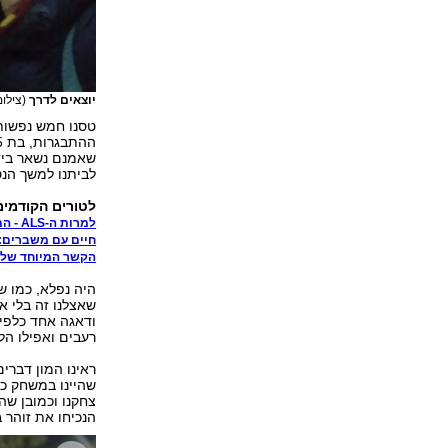
יוצאים לדרך
(צילו
שאמנם נשאר בידי
לביתנו למשך הנס
לטורים הקודמים
למרות ה-ALS - המשפחה שלא נכנעת לקושי
חיים עם משברים:
הקשר המיוחד של 
היה נפלא, כמו ש
שאצלנו זה בלי אב
ודאגה אחד כלפי 
רעבים ואפילו הל
ראינו המון דברים
צחקנו וכמובן שה
הנכיחו את זוהר 