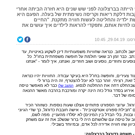
הייתה בברצלונה לפני שש שנים היא חזרה הביתה אחרי
עקבות דלקת ריאות וקריסה נשימתית של בעלה. הפעם היא
 ילדיה והחליטה לעשות חוויה מתקנת. "החיים
 לחיות אותם, ותפקדי להראות לילדים איך עושים את
29.04.19, 10:45
ישב ולכתוב. כנראה שחוויות משמעותיות דינן לשקוע באיטיות, עד
תב. כבר זמן רב שאני חולמת על חופשה משפחתית בחו"ל. כל
וסעים וחוזרים, נוסעים ושוב חוזרים, ואנחנו, איך לומר - "אנחנו
עוד צעירים, וחופשה בחו"ל היא בעיקר עבודה. החוויות יהיו כנראה
 זאת, רציתי. זוהר כבר לא יוכל להצטרף, זה היה ברור לי
בהחלט דחה את ההחלטה לנסוע.
כבר לא מאפשר טיסה
המצב שלו
אירוע בסדר גודל כזה הינה יקרה ומורכבת בהרבה מאשר ההנאה
ופו של דבר.
ורגל. ערוצי הספורט פתוחים אצלנו שעות נוספות. כשזוהר הכיר
ם "חבילת ספורט אטרקטיבית" - אישה חובבת כדורגל, כך שדי הגיוני
 ובנות, בלי הבדל בין המינים) לא יסלדו מהעניין. מפה לשם,
 על טיסה עם שלושתם היה לי ברור שנשלב את זה עם משחק
כיוון שזו חוויה אדירה לכל אדם, ובמיוחד בשבילי.
 משחק כדורגל בברצלונה: