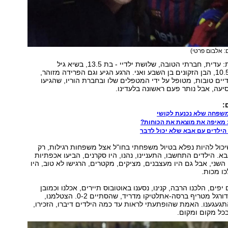
ם: אלבום פרטי)
טסנו חמש נפשות: עדית, חברתי הטובה, שלושת ילדיי - בת 13.5, בשיא גיל
ההתבגרות, בת 10.5, הבן הזקונים בן השבע ואני. הרגע הגיע וגם הפרידה מזוהר,
ים טובות, מטופל על ידי המטפלים שלו ובחברת הוריו, שהגיעו
יעה, אבל נותר פעם ראשונה בלעדינו.
:
 מאיפה את מוצאת את הכוחות?
הילדים עם אבא שלא יכול לדבר
יכול להיות נפלא בטיול משפחתי בחו"ל אצל משפחות רגילות, רק
א. הילדים התחשבו, התעניינו, נהנו, היו סקרנים, הביעו אכפתיות
השני, אבל גם היו מעצבנים, מציקים, מקטרים, הרגישו לא טוב, היו
כו מכות.
 יפים, הלכנו הרבה, קנינו, נסענו באוטובוס תיירים, אכלנו וכמובן
שהיינו במשחק כדורגל מטריף ברסה-אתלטיקו מדריד, שהסתיים 0-2. הצטלמנו,
תגעגענו. האמת שהופתעתי לראות עד כמה הילדים דיברו, הזכירו,
בכל מקום ומקום.