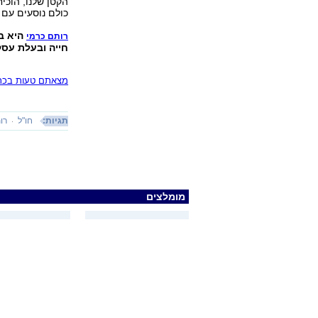
הקטן שלנו, הוכי
כולם נוסעים עם ה
היא בע
רותם כרמי
חייה ובעלת עסק 
מצאתם טעות בכתב
תגיות:
חו"ל
רו
מומלצים