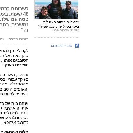
כשרותם כרמי 
48 שעות, ב
טסה עם שלושת
"דואליות החיים באה לידי
נמשכים, בחרנו
ביטוי בטיול שלנו בכל שנייה"
זה"
צילום: אלבום פרטי
רותם כרמי
פורסם: 
שתף בפייסבוק
לקח לי זמן להתי
שהן באות אל הכ
הסובבים אותנו, נ
נשארים בארץ".
זה נכון, הילדים 
בעיקר עבורי ובכל
מההתחלה, מה ש
והאופרציה סביב 
שצפויה להיות בס
אנחנו בית של כד
אותי הוא קיבל ג
שגם ילדינו (בנים
כשהתחלתי לחשוב
כדורגל אירופאי, 
חלום שהתגשם -