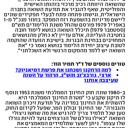
שהשואה היוותה רכיב מרכזי בזהותו האישית
והפוליטית, שאף להגביר את תודעת השואה בחברה
הישראלית, וגישתו פתחה פתח לבעלי תפקידים שונים
ליישם מדיניות בהשפעת רוח המפקד. בחוזר מנכ"ל מ-1
באפריל 1979 פורסם שהחל משנת הלימודים תש"ם
(ספטמבר 1979) תיכלל השואה כנושא לימוד חובה
בחטיבה העליונה, אולם עדיין לא כחלק מהנושאים
המחויבים בבחינת הבגרות. בישיבת הוועדה שהוקמה
לטובת עיצוב יחידת הלימוד בנושא נאמר כי "את
השואה יש ללמד מהמקום הרגשי ולא השכלתני".
טורים נוספים של ד"ר תמיר הוד:
למה הדחקנו ושכחנו את פרשת דמיאניוק?
ארצי, גורבצ'וב והש"ג. הרהור על השנה
שעיצבה אותנו
ב-1980 שונה חוק החינוך הממלכתי משנת 1953 ונוסף
לו תיקון שקבע כי "מטרת החינוך הממלכתי היא
להשתית את החינוך במדינה על תודעת זיכרון השואה
והגבורה". שר החינוך זבולון המר, שפעל לקידום החוק,
טען שכל תלמיד צריך להרגיש את מה שחשו ניצולי
השואה "כאילו גורלם של הנרצחים נועד להיות גורלו
שלו עצמו". ניתן לשער שתלמידים המאמצים את