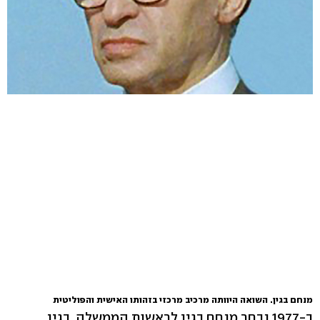
מנחם בגין. השואה היוותה מרכיב מרכזי בזהותו האישית והפוליטית
ב-1977 נבחר מנחם בגין לראשות הממשלה. בגין,