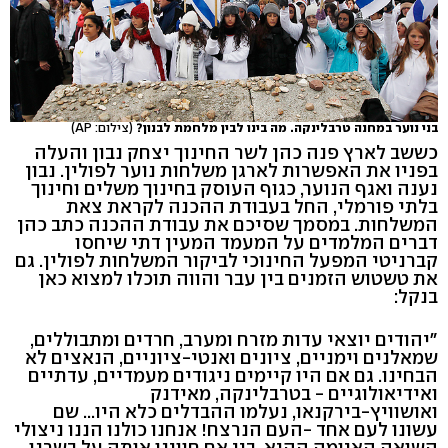
בני נוער במחנה טרבלינקה. מה בינו לבין מלחמת לבנון?
(צילום: AP)
כששב לארץ פנה כהן לשר החינוך יצחק נבון והעלה
בפניו את האפשרות לארגן משלחות נוער לפולין. נבון
נענה ואגף הנוער, כגוף העוסק בחינוך משלים וחינוך
בלתי פורמלי, החל בעבודת ההכנה לקראת צאת
המשלחות. במסמך שסיכם את עבודת ההכנה כתב כהן
דברים המלמדים על המעמד המעין דתי שיחסו
קברניטי המפעל החינוכי לביקור המשלחות לפולין. גם
את טשטוש הזמנים בין עבר והווה תוכלו למצוא כאן
בנקל:
"יהודים יוצאי עדות מזרח ומערב, חרדים ומתבוללים,
שמאלנים וימניים, ציונים ואנטי-ציוניים, הנאצים לא
הבחינו. גם אם היו קיימים ניגודים מעמדיים, עדתיים
ואידיאולוגיים - בטרבלינקה, מאידנק
ואושוויץ-בירקנאו, נעלמו ההבדלים כלא היו... שם
עשונו לעם אחד -העם הנרצח! אנחנו כולנו הננו ניצולי
השואה האיומה ההיא. בין אם חווינו אותה על בשרנו