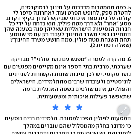
5. כמה מהמטרות מדברות על חינוך לדמוקרטיה,
להטלת ספק, לחופש הפרט ועוד. לאחרונה סיפר לי
קולגה על בית ספר איכותי שביקש לערוך בקיץ הקרוב
מסע "אחר" ולא דרך מטה פולין. הוא נדחה על ידי כל
חברות הנסיעות הישראליות שאליהן פנה בטענה שהן
התחייבו בפני משרד החינוך לעבוד רק עם מי שנוסע
תחת השגחת מטה פולין. ממה חושש משרד החינוך?
(שאלה רטורית 2).
6. מה קרה למטרה "מפגש עם נוער פולני"? מבדיקה
שערכתי, מרבית בתי הספר אינם מקיימים מפגשים עם
נוער מקומי. יש לכך סיבות שונות הקשורות לעניינים
לוגיסטיים ולעובדה שרבים מהתלמידים, הישראלים
והפולנים, אינם שולטים בשפה האנגלית ברמה
שתאפשר פעילות איכותית ומשמעותית.
המסעות לפולין הפכו למסורת. תלמידים רבים נוסעים
כי מדובר בחלק מהמסלול שהם עוברים במהלך
לימודיהם. יש שנוסעים כי החברים והחברות עושים