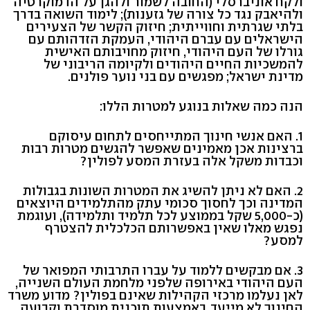
ולקח אוניברסלי (החובה לשמור ולהגן על הדמוקרטיה
ולהיאבק נגד כל צורה של גזענות); לימוד השואה בדרך
בלתי שגרתית וחווייתית; חיזוק הקשר של הצעירים
הישראלים עם עברם היהודי, העמקת הזדהותם עם
גורלו של העם היהודי, חיזוק מחויבותם האישית
להמשכיות החיים היהודים ולקיומה הריבוני של
מדינת ישראל; מפגשים עם בני נוער פולנים.
הנה כמה שאלות בנוגע למטרות הללו:
1. האם אנשי חינוך המתייחסים לתחום עיסוקם
ברצינות אכן מאמינים שאפשר להגשים מטרות רבות
וכבדות משקל אלה בעזרת המסע לפולין?
2. האם לא ניתן להשיג את המטרות השונות בגבולות
המדינה וכך לחסוך סכומי עתק מהתלמידים היוצאים
(כ-5,000 שקל בממוצע לכל תלמיד ותלמידה), ועוגמת
נפגש מאלו שאין באפשרותם הכלכלית להצטרף
למסע?
3. אם מבקשים ללמוד על עברו התרבותי המפואר של
העם היהודי באירופה שלפני מלחמת העולם השנייה,
לאן נעלמו מרכזי הקהילות שאינם בפולין? מדוע משרד
החינוך לא מייעד, באמצעות תוכנית מוסדרת וקבועה,