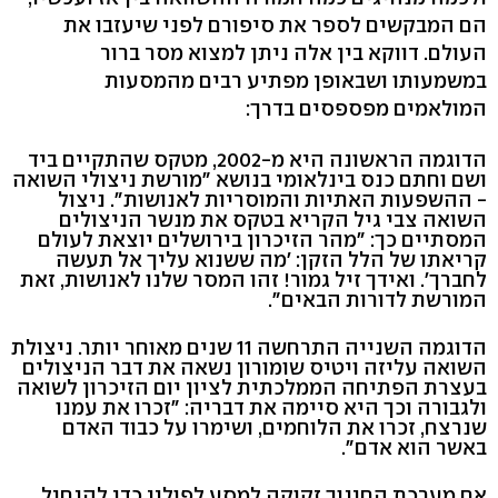
הם המבקשים לספר את סיפורם לפני שיעזבו את
העולם. דווקא בין אלה ניתן למצוא מסר ברור
במשמעותו ושבאופן מפתיע רבים מהמסעות
המולאמים מפספסים בדרך:
הדוגמה הראשונה היא מ-2002, מטקס שהתקיים ביד
ושם וחתם כנס בינלאומי בנושא "מורשת ניצולי השואה
- ההשפעות האתיות והמוסריות לאנושות". ניצול
השואה צבי גיל הקריא בטקס את מנשר הניצולים
המסתיים כך: "מהר הזיכרון בירושלים יוצאת לעולם
קריאתו של הלל הזקן: 'מה ששנוא עליך אל תעשה
לחברך'. ואידך זיל גמור! זהו המסר שלנו לאנושות, זאת
המורשת לדורות הבאים".
הדוגמה השנייה התרחשה 11 שנים מאוחר יותר. ניצולת
השואה עליזה ויטיס שומורון נשאה את דבר הניצולים
בעצרת הפתיחה הממלכתית לציון יום הזיכרון לשואה
ולגבורה וכך היא סיימה את דבריה: "זכרו את עמנו
שנרצח, זכרו את הלוחמים, ושימרו על כבוד האדם
באשר הוא אדם".
אם מערכת החינוך זקוקה למסע לפולין כדי להנחיל