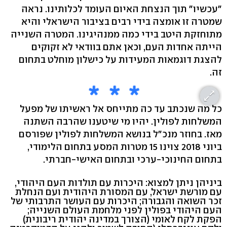
"עכשיו" תוך הנצחת האיום העומד לכלותינו. נראה
שמטרה זו אומצה בידי רבים בציבור הישראלי והיא
מתוחזקת היטב בידי כמה ממנהיגינו. המטרה השנייה
הייתה אחדות העם, וכאן אתם בוודאי לא זקוקים
להצגת דוגמאות המעידות על כישלון מוחלט בתחום
זה.
כל מה שנכתב עד כה מתייחס אל ראשיתו של מפעל
המשלחות לפולין. יהיו מי שיטענו שהרבה השתנה
מאז. בחוזר מנכ"ל בנושא המשלחות לפולין שפורסם
ביוני 2018 צוינו 15 מטרות המסע בתחום הלימודי,
בתחום החינוכי-ערכי ובתחום האישי-חברתי.
ביניהן ניתן למצוא: היכרות עם תולדות העם היהודי,
עם מורשת ישראל, עם המסורת היהודית ועם הנחלת
זכר השואה והגבורה; היכרות עם העושר התרבותי של
העם היהודי בפולין לפני מלחמת העולם השנייה;
הפקת לקח לאומי (הצורך במדינה יהודית ריבונית)