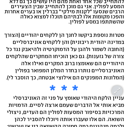
להתחייב שכל אחד ואחת מהם היו עושים כך גם ללא
המסע לפולין. אני גם מוכן להתחייב שבין הצעירים
הרבים שנסעו "לקנות מילקי" בברלין או בערים אחרות
והפכו מקומות אלו לבתיהם תוכלו למצוא כאלה
שהשתתפו במסע לפולין.
מטרות נוספת ביקשו לחנך הן ללקחים יהודיים (הצורך
במדינה יהודית ריבונית) והן ללקחים אוניברסליים
(החובה לשמור ולהגן על הדמוקרטיה ולהיאבק נגד כל
צורה של גזענות). גם כאן הוכיחו המחקרים שהלקחים
היהודיים הם שאומצו ברוב המקרים ואילו אלה
האוניברסליים נותרו בחדר המלון המפואר בפולין
(המלונות המפנקים הם אילוצי אבטחה, כך הוסבר לי).
עניין הלקח היהודי שאומץ על פני זה האוניברסלי
מביא אותי אל הדברים שעמם ארצה לסיים. הדמויות
המרכזיות בסיפור המסעות לפולין הם העדים, ניצולי
השואה. הם אלו שעברו אותה ויוכלו להסביר לכהן
ולכמה מנהיגים כמה חמורה ההשוואה בין אז ועכשיו;