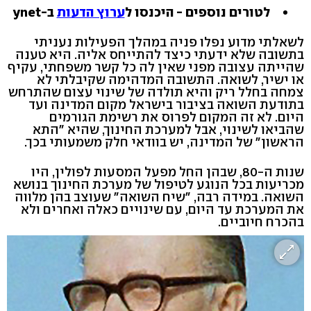
לטורים נוספים - היכנסו ל
ערוץ הדעות
ב-ynet
לשאלתי מדוע נפלו פניה במהלך הפעילות נעניתי
בתשובה שלא ידעתי כיצד להתייחס אליה. היא טענה
שהייתה עצובה מפני שאין לה כל קשר משפחתי, עקיף
או ישיר, לשואה. התשובה המדהימה שקיבלתי לא
צמחה בחלל ריק והיא תולדה של שינוי עצום שהתרחש
בתודעת השואה בציבור בישראל מקום המדינה ועד
היום. לא זה המקום לפרוס את רשימת הגורמים
שהביאו לשינוי, אבל למערכת החינוך, שהיא "התא
הראשון" של המדינה, יש בוודאי חלק משמעותי בכך.
שנות ה-80, שבהן החל מפעל המסעות לפולין, היו
מכריעות בכל הנוגע לטיפול של מערכת החינוך בנושא
השואה. במידה רבה, "שיח השואה" שעוצב בהן מלווה
את המערכת עד היום, עם שינויים כאלה ואחרים ולא
בהכרח חיוביים.