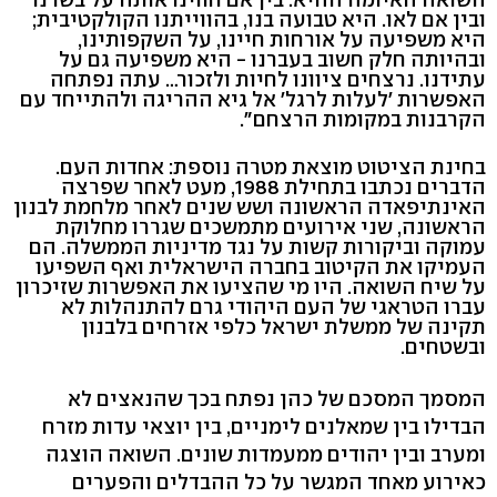
ובין אם לאו. היא טבועה בנו, בהווייתנו הקולקטיבית;
היא משפיעה על אורחות חיינו, על השקפותינו,
ובהיותה חלק חשוב בעברנו - היא משפיעה גם על
עתידנו. נרצחים ציוונו לחיות ולזכור… עתה נפתחה
האפשרות 'לעלות לרגל' אל גיא ההריגה ולהתייחד עם
הקרבנות במקומות הרצחם".
בחינת הציטוט מוצאת מטרה נוספת: אחדות העם.
הדברים נכתבו בתחילת 1988, מעט לאחר שפרצה
האינתיפאדה הראשונה ושש שנים לאחר מלחמת לבנון
הראשונה, שני אירועים מתמשכים שגררו מחלוקת
עמוקה וביקורות קשות על נגד מדיניות הממשלה. הם
העמיקו את הקיטוב בחברה הישראלית ואף השפיעו
על שיח השואה. היו מי שהציעו את האפשרות שזיכרון
עברו הטראגי של העם היהודי גרם להתנהלות לא
תקינה של ממשלת ישראל כלפי אזרחים בלבנון
ובשטחים.
המסמך המסכם של כהן נפתח בכך שהנאצים לא
הבדילו בין שמאלנים לימניים, בין יוצאי עדות מזרח
ומערב ובין יהודים ממעמדות שונים. השואה הוצגה
כאירוע מאחד המגשר על כל ההבדלים והפערים