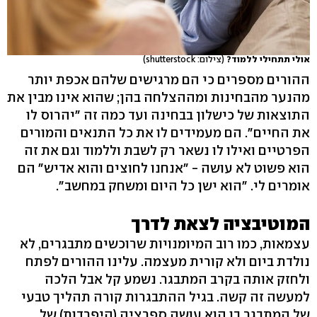
אולי תתחילי ללמוד?
(צילום: shutterstock)
ההורים מספרים כי הם מרגישים שלהם אכפת יותר
מהנער מהבחינות ומההצלחה בהן; שהוא אינו מבין את
התוצאות של כישלון בבחינה ועד כמה זה "יהרוס לו
את החיים". הם מעמידים לו את כל התנאים והמורים
הפרטיים ואילו לו נשאר רק לשבת וללמוד וגם את זה
הוא פשוט לא עושה - "אנחנו לחוצים והוא אדיש" הם
אומרים לי. "הוא ישן כל היום ומשחק במחשב".
המוטיבציה לצאת לדרך
עצמאות, כמו רוב המיומנויות שרוכשים מתבגרים, לא
נולדת ביום ולא קורית מעצמה. עלינו ההורים לפתח
ולחזק אותה בקרב המתבגר. נשמע קל אבל הלכה
למעשה זה קשה. בגיל ההתבגרות קורה תהליך טבעי
של המתבגר בו הוא עושה ספרציה (היפרדות) של