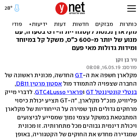
מקלארן מציגה GT - אצנית
על למרחקים ארוכים
מקלארן נכנסת לקטגוריית ה-GT בסערה, עם
מנוע של יותר מ-600 כ"ס, משקל קל במיוחד
ומידות גדולות מאי פעם
ניר בן זקן
פורסם: 16.05.19, 08:08
מקלארן חשפה את ה-
GT
החדשה, מכונית ראשונה של
החברה שצפויה להתמודד מול
אסטון מרטין DB11
,
בנטלי קונטיננטל GT
ו
פרארי GTC4Lusso
. לדברי מייק
פליוויט, מנכ"ל מקלארן, "ה-GT תציע יכולת כיסוי
מרחקים גדולים תוך שמירה על הייחודיות של מקלארן
המתבטאת במשקל עצמי נמוך שמסייע לביצועים
ויכולת דינמית גבוהים מכל מתחרותיה. זו מכונית
שמגדירה מחדש את החוקים של הקטגוריה, באופן