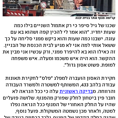
קריסה מנוף אתר בנייה יבנה
שכנו של גיל סיפר כי רק אתמול השניים בילו כמה
שעות יחדיו. "הוא אמר לי להכין קפה ושהוא בא עם
עוגה. ישבנו כמה שעות והוא ביקש ממני סליחה על כך
ששאל אותי למה אני לא מגיע לבית הכנסת של הבניין.
זה כאילו הוא בא להיפרד ממני, ורק עכשיו אני מבין את
ההקשר. הוא היה איש משכמו ומעלה. איש משפחה
למופת. פשוט אסון גדול".
חקירת האסון הועברה למפלג "פלס" לחקירת תאונות
עבודה בלהב 433, המשותף למשטרה ולמשרד העבודה
והרווחה. מ
בדיקה ראשונית
עלה כי ככל הנראה לא
חובר פין ביטחון לחלק שפורק מהמנוף. שלושה פועלים
שהיו על החלק האחורי של המנוף ככל הנראה נפלו
למטה, ולאחר מכן נשמטה המשקולת. פועל נוסף,
שהיה בחלק הקדמי של המנוף, נלכד ברתמה בגובה של