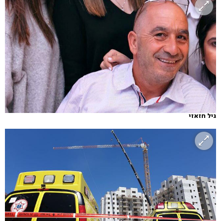
גיל חזאזי