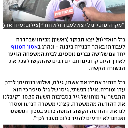
"מקרה טרגי, גיל יצא לעבוד ולא חזר" (צילום: עידו ארז)
גיל חזאזי (51) יצא הבוקר (ראשון) מביתו שבחדרה
לעבודתו באתר הבנייה ביבנה - ונהרג ב
אסון המנוף
יחד עם שלושה גברים נוספים. לבית המשפחה הגיעו
לאורך היום קרובים וחברים רבים שהתקשו לעכל את
הבשורה הקשה.
גיל הותיר אחריו את אשתו, גילה, ושלוש בנותיהן לידר,
עדן ומוריה. אילן קנשתי, גיסו של גיל, סיפר כי הוא
התבשר על מותו של גיל בסביבות השעה 10:30. "קיבלנו
את ההודעה מהמשטרה. קציני משטרה הגיעו ומסרו
לנו את ההודעה הקשה. הגופה כרגע במכון המשפטי
ואנחנו לא יודעים להגיד כלום מעבר לכך".