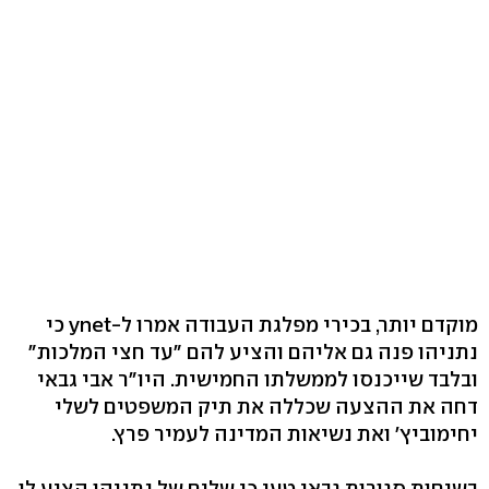
מוקדם יותר, בכירי מפלגת העבודה אמרו ל-ynet כי
נתניהו פנה גם אליהם והציע להם "עד חצי המלכות"
ובלבד שייכנסו לממשלתו החמישית. היו"ר אבי גבאי
דחה את ההצעה שכללה את תיק המשפטים לשלי
יחימוביץ' ואת נשיאות המדינה לעמיר פרץ.
בשיחות סגורות גבאי טען כי שליח של נתניהו הציע לו