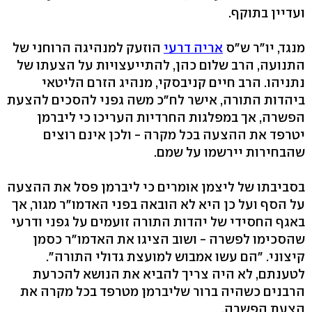
ועדיין בתוקף.
מנגד, יו"ר ש"ס
אריה דרעי
הוזעק למנהיגה הרוחני של
התנועה, הרב שלום כהן, להתייעצויות על הצעתו של
נתניהו. הרב חיים קניבסקי, מנהיג הזרם הליטאי
ביהדות התורה, אישר לח"כ משה גפני להסכים להצעת
הפשרה, אך במפלגות החרדיות העריכו כי ליברמן
יטרפד את ההצעה בכל מקרה - ולכן אינם רוצים
שהבחירות יירשמו על שמם.
בסביבתו של ליצמן אומרים כי ליברמן פסל את ההצעה
על הסף ועל כן היא לא הובאה בפני האדמו"ר מגור, אך
באגף החסידי של יהדות התורה זועמים על גפני ודרעי
שהסכימו לפשרה - ושוב הציגו את האדמו"ר כסמן
קיצוני. "הם עשו אמבוש למועצת גדולי התורה".
לטענתם, לא היה צריך להביא את הנושא להכרעת
הרבנים כשהיה ברור שליברמן מטרפד בכל מקרה את
הצעת הפשרה.