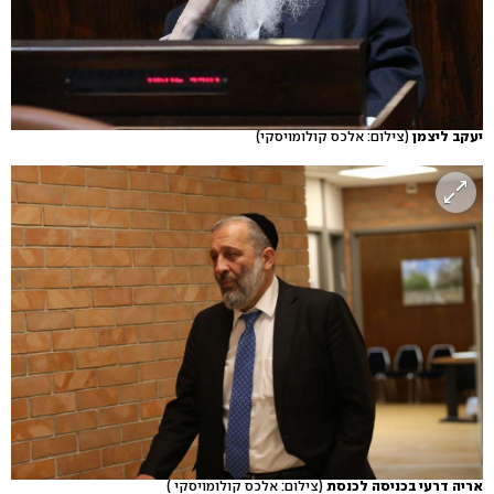
יעקב ליצמן
(צילום: אלכס קולומויסקי)
אריה דרעי בכניסה לכנסת
(צילום: אלכס קולומויסקי )