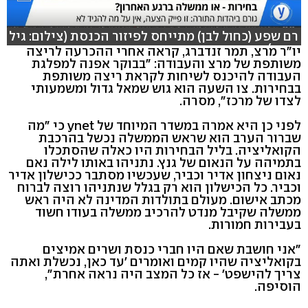
רם שפע (כחול לבן) מתייחס לפיזור הכנסת (צילום: גיל
יוחנן)
יו"ר מרצ, תמר זנדברג, קראה אחרי ההכרעה לריצה
משותפת של מרצ והעבודה: "בבוקר אפנה למפלגת
העבודה להיכנס לשיחות לקראת ריצה משותפת
בבחירות. צו השעה הוא גוש שמאל גדול ומשמעותי
לצדו של מרכז", מסרה.
לפני כן היא אמרה במשדר המיוחד של ynet כי "מה
שברור הערב הוא שראש הממשלה נכשל בהרכבת
הקואליציה. בליל הבחירות היו כאלה שהסתכלו
בתמיהה על הנאום של גנץ. נתניהו באותו לילה נאם
נאום ניצחון אדיר וכביר, שעכשיו מסתבר ככישלון אדיר
וכביר. כל הכישלון הוא רק בגלל שנתניהו רוצה לברוח
מכתב אישום. מעולם בתולדות המדינה לא היה ראש
ממשלה שקיבל מנדט להרכיב ממשלה בעודו חשוד
בעבירות חמורות.
"אני חושבת שאם היו חברי כנסת ושרים אמיצים
בקואליציה שהיו קמים ואומרים 'עד כאן, נכשלת ואתה
צריך להישפט' - אז כל המצב היה נראה אחרת",
הוסיפה.