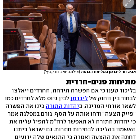
אביגדור ליברמן במליאת הכנסת
(צילום: יואב דודקביץ')
מתיחות פנים-חרדית
בליכוד טענו כי אם הפשרה תידחה, החרדים ייאלצו
לבחור בין החוק של
ליברמן
לבין גיוס מלא לחרדים כמו
לשאר אזרחי המדינה. ב
יהדות התורה
כינו את הפשרה
"פייק הצעה" ודחו אותה על הסף. גורם במפלגה אמר
כי יהדות התורה לא תאפשר לרה"מ להפיל עליה את
האשמה בהליכה לבחירות חוזרות. גם ישראל ביתנו
דחתה את ההצעה ואמרה כי התנאים שלה ידועים