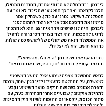
ליברמן. "בהתחלה לא הבנתי את זה, החרדים התחילו,
הלכו לקראתו. ואחר כך הוא טען שהליכוד לא גמר עם
המפלגות. קשקוש. גמרנו עם כולן. כשכחלון אמר
סיימנו את ההסכם אבל אני לא רוצה לחתום לפני
ליברמן. היה לנו שישים ויחד איתו 65. הוא לא התכוון
להגיע להסכמות. הוא רצה בצורה הכי ברורה להפיל
את הממשלה הזאת משיקולים של לקושש כמה קולות,
כך הוא חושב, הוא לא יצליח".
נתניהו אף אמר שליברמן "הוא חלק מהשמאל",
והבטיח קמפיין בחירות "חד, בהיר, שבו אנחנו ננצח".
לראש הממשלה מצפה שימוע אצל היועץ המשפטי
לממשלה, על ההחלטה להעמידו לדין בגין שוחד, מרמה
והפרת אמונים בשלושה תיקים. מועד השימוע נקבע
לתחילת אוקטובר, שבועיים אחרי הבחירות. כעת, עם
פיזור הכנסת, יוקפאו גם היוזמות לשינוי חוק החסינות
ולהגבלת כוחו של בית המשפט העליון.