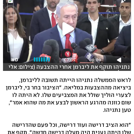
HD
07:05
00:00
נתניהו תוקף את ליברמן אחרי ההצבעה (צילום: אלי
מנדלבאום )
לראש הממשלה נתניהו הייתה תשובה לליברמן,
ביציאה מההצבעות במליאה. "הציבור בחר בי, ליברמן
לצערי הוליך שולל את המצביעים שלו. לא היתה לו
שום כוונה מהרגע הראשון לבצע את מה שהוא אמר",
טען נתניהו.
"הוא הציב דרישה ועוד דרישה, וכל פעם שהדרישה
שלו היתה נענית היה מעלה דרישה חדשה", תקף את