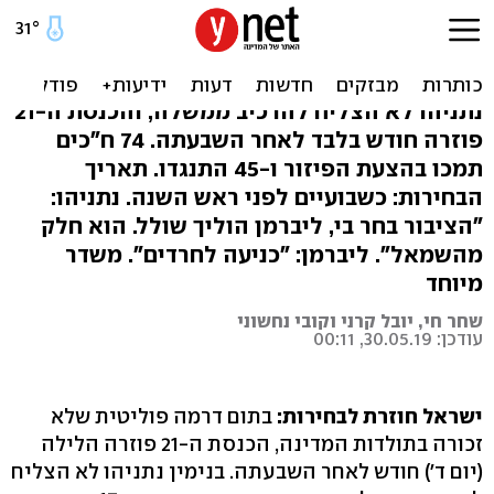
הכנסת פוזרה סופית: בחירות
ב-17 בספטמבר
נתניהו לא הצליח להרכיב ממשלה, והכנסת ה-21
פוזרה חודש בלבד לאחר השבעתה. 74 ח"כים
תמכו בהצעת הפיזור ו-45 התנגדו. תאריך
הבחירות: כשבועיים לפני ראש השנה. נתניהו:
"הציבור בחר בי, ליברמן הוליך שולל. הוא חלק
מהשמאל". ליברמן: "כניעה לחרדים". משדר
מיוחד
שחר חי, יובל קרני וקובי נחשוני
עודכן: 30.05.19, 00:11
ישראל חוזרת לבחירות:
בתום דרמה פוליטית שלא
זכורה בתולדות המדינה, הכנסת ה-21 פוזרה הלילה
(יום ד') חודש לאחר השבעתה. בנימין נתניהו לא הצליח