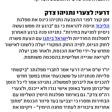
דרעי: לצערי נתניהו צדק
זמן קצר לפני ההצבעה נתניהו כינס את מפלגת
הליכוד
וניסה להראות כי גם "ברגע זה ממש נעשה
ניסיון למניעת בחירות". נתניהו פנה ברגע האחרון
למפלגות החרדיות ול
ישראל ביתנו
עם הצעת פשרה
לחוק הגיוס, לפיה החוק המקורי יעלה כלשונו לאישור
מחדש על-ידי מליאת הכנסת, ולאחר מכן יעלה
לקריאה שנייה ושלישית בהסכמה משותפת.
יו"ר ש"ס אריה דרעי אמר לחברי מפלגתו: "ביקשתי
סליחה מנתניהו על ששכנעתי אותו במשך חודש
להכניס את ליברמן לממשלה. נתניהו אמר לי כל הזמן
שליברמן פועל באופן אישי נגדו ולא ייכנס, ולצערי
רה"מ צדק". גם באיחוד מפלגות הימין השלימו עם
הבחירות ומסרו כי יצביעו בעד פיזור הכנסת "מתוך
אחריות ציבורית לעתיד מחנה הימין" - ויקימו את