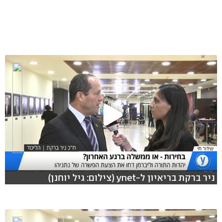
ניר ברקת בריאיון ל-ynet (צילום: גיל יוחנן)