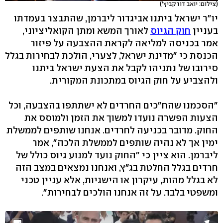
(צילום: יואב דודקביץ')
יו"ר ישראל ביתנו אביגדור ליברמן, שהתבצר בעמדתו
בעניין
חוק הגיוס
לאורך המשא ומתן הקואליציוני,
אמר בכניסה למליאה לקראת ההצבעה על פיזור
הכנסת כי "מדינת ישראל, לצערי, הולכת לבחירות בגלל
סירובו של נתניהו לקבל את הצעת ישראל ביתנו
ולהצביע על חוק הגיוס במתכונת המקורית.
"הסכמנו שהח"כים החרדים לא ישתתפו בהצבעה, וכל
הצעות הפשרה נועדו למשוך את הזמן ולמוסס את
החוק. מדובר בכניעה לחרדים. אנחנו שותפים לממשלת
ימין אך לא נהיה שותפים לממשלת הלכה", אמר
ליברמן. הוא ציין כי "החוק נועד למנוע גיוס כולל של
חרדים בגלל החלטת בג"ץ, ואנחנו נמצאים במצב הזה
לא בגלל מהות, עיקרון או הישגיות, אלא עניין טכני
ומשפטי בלבד. על זה אנחנו הולכים לבחירות".