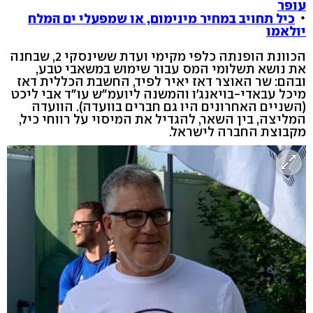
עופר
כיל תחויב במחיר מינימום, או שמפעלי ים המלח
יולאמו
הכוונת הופנתה כלפי מקימי ועדת ששינסקי 2, שבחנה
את נושא תשלומי המס עבור שימוש במשאבי טבע,
ובהם: שר האוצר דאז יאיר לפיד, החשבת הכללית דאז
מיכל עבאדי-בויאנג'ו והמשנה ליועמ"ש עו"ד אבי ליכט
(השניים האחרונים היו גם חברים בוועדה). הוועדה
המליצה, בין השאר, להגדיל את המיסוי על רווחי כיל,
מקבוצת החברה לישראל.