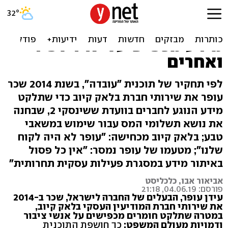
עידן עופר שכר שירותי
מודיעין עסקי במטרה לאסוף
מידע מכפיש על יאיר לפיד
ואחרים
לפי תחקיר של תוכנית "עובדה", בשנת 2014 שכר
עופר את שירותי חברת בלאק קיוב כדי שתלקט
מידע הנוגע לחברים בוועדת ששינסקי 2, שבחנה
את נושא תשלומי המס עבור שימוש במשאבי
טבע; בלאק קיוב מכחישה: "עופר לא היה לקוח
שלנו"; מטעמו של עופר נמסר: "אין כל פסול
באיתור מידע במסגרת פעילות עסקית תחרותית"
אביאור אבו, כלכליסט
פורסם: 04.06.19, 21:18
עידן עופר, הבעלים של החברה לישראל, שכר ב-2014
את שירותי חברת המודיעין העסקי בלאק קיוב,
במטרה שתלקט חומרים מכפישים על אנשי ציבור
ודמויות מעולם המשפט;
כך חושפת התוכנית