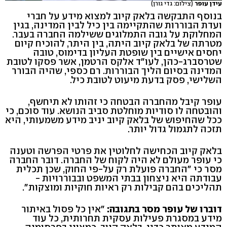
עידן עופר
(צילום: גדי גורן)
בנוסף התבקשה בלאק קיוב למצוא מידע על חברי
ועדת הבוררות שהתקיימה בין כיל לבין המדינה, בגין
המחלוקת על גובה התמלוגים ששילמה החברה בעבר.
מטרתה של בלאק קיוב היתה, בין היתר, להוכיח קיום
יחסים אישיים בין שופטת העליון בדימוס, טובה
שטרסברג-כהן, לעו"ד אלקס הרטמן, אשר פסקו לטובת
המדינה בסיום הליך הבוררות. רם כספי, שהיה הבורר
השלישי, פסק בדעת מיעוט לטובת כיל.
עופר קיבל מהחברה הבטחה כי זהותו לא תיחשף,
והובטחה לו סודיות מוחלטת סביב הנושא. עוד סוכם, כי
ככל שהחיפוש של בלאק קיוב יניב מידע משמעותי, היא
תזכה לתגמול גדול יותר.
בלאק קיוב הכחישה לחלוטין את פרטי הפרשה וטענה
כי עופר מעולם לא היה לקוח של החברה. דובר החברה
מסר כי "החברה פועלת רק על-פי החוק, שכן תכלית
עבודתה היא ניצחון בבתי המשפט ובבוררויות -
תהליכים בהם קבילות רק ראיות חוקיות ומוצקות".
דוברו של עופר מסר בתגובה:
"אין כל פסול באיתור
מידע במסגרת פעילות עסקית תחרותית, כל עוד