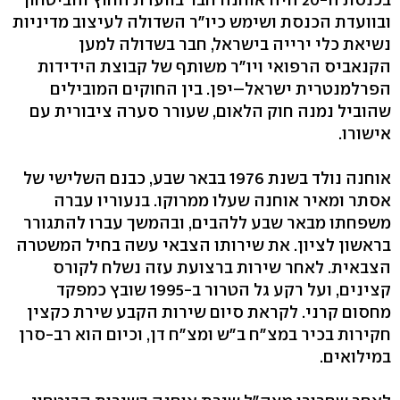
ובוועדת הכנסת ושימש כיו"ר השדולה לעיצוב מדיניות
נשיאת כלי ירייה בישראל, חבר בשדולה למען
הקנאביס הרפואי ויו"ר משותף של קבוצת הידידות
הפרלמנטרית ישראל–יפן. בין החוקים המובילים
שהוביל נמנה חוק הלאום, שעורר סערה ציבורית עם
אישורו.
אוחנה נולד בשנת 1976 בבאר שבע, כבנם השלישי של
אסתר ומאיר אוחנה שעלו ממרוקו. בנעוריו עברה
משפחתו מבאר שבע ללהבים, ובהמשך עברו להתגורר
בראשון לציון. את שירותו הצבאי עשה בחיל המשטרה
הצבאית. לאחר שירות ברצועת עזה נשלח לקורס
קצינים, ועל רקע גל הטרור ב-1995 שובץ כמפקד
מחסום קרני. לקראת סיום שירות הקבע שירת כקצין
חקירות בכיר במצ"ח ב"ש ומצ"ח דן, וכיום הוא רב-סרן
במילואים.