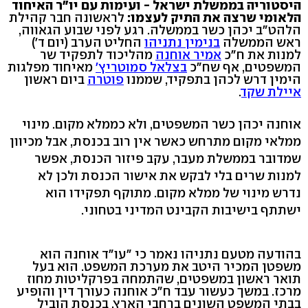
היסטוריה בממשלת ישראל - ועימות עם יו"ר האיחוד
הלאומי שרצה את התיק לעצמו:
לראשונה חבר קהילת
הלהט"ב יכהן כשר בממשלה. רגע לפני שבוע הגאווה,
ראש הממשלה
בנימין נתניהו
החליט הערב (יום ד')
למנות את ח"כ
אמיר אוחנה
מהליכוד לתפקיד שר
המשפטים, אף שח"כ
בצלאל סמוטריץ'
מאיחוד מפלגות
הימין דרש לכהן בתפקיד, שממנו
פוטרה
ביום ראשון
איילת שקד
.
אוחנה יכהן כשר המשפטים, ולא כממלא מקום. מינוי
ממלאי מקום מתרחש כאשר אין רוב בכנסת, אבל מכיוון
שמדובר בממשלת מעבר, עקב פיזור הכנסת, אפשר
למנות שרים בלי לבקש את אישור הכנסת ולכן לא
נדרש מינוי של ממלא מקום. מתוקף תפקידו הוא
ישתתף בישיבות הקבינט המדיני בטחוני.
בהודעה מטעם נתניהו נאמר כי "עו"ד אוחנה הוא
משפטן המכיר היטב את מערכת המשפט. הוא בעל
תואר ראשון במשפטים, שהתמחה בפרקליטות מחוז
מרכז. במשך כעשור עבד ח"כ אוחנה כעורך דין והופיע
בבתי המשפט השונים ברחבי הארץ. בכנסת הוביל