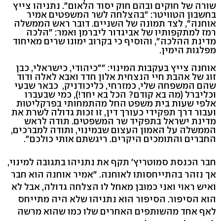
שורה של חוקים ובהם חוק יסוד הלאום". נתניהו צייץ
בחשבון הטוויטר: "בהצלחה לשר המשפטים אמיר
אוחנה", לצד תמונה של השניים. דובר ראש הממשלה
רמז למתקפותיו של אביגדור ליברמן ואמר: "הלכה
מדינת ההלכה", והוסיף כי בקרוב ימונו שרים מאיחוד
מפלגות הימין.
אוחנה צייץ בעקבות המינוי: "״כיהודי, כישראלי, כבן
זוג של אהבת חיי הנצחית אלון חדד ואבא לאלה ודוד
שהם המשפחה שלי, כמזרחי, כליכודניק, כבאר שבעי
וכליברל (מה בא קודם? הכל בא יחד!), כמי שבעברו
אלפי שעות בית משפט החל מהתמחותי בפרקליטות
ועבור דרך תפקידי כעורך דין, זו זכות גדולה לשרת את
מדינת ישראל בתפקיד שר המשפטים. תודה לראש
הממשלה על האמון העצום שבמינוי, ותודה למברכים,
החברים והתומכים היקרים. ריגשתם אותי כולכם".
חבר הכנסת סמוטריץ' תקף את נתניהו בתגובה למינוי,
אך נזהר בהתייחסותו לאוחנה. "אמיר אוחנה הוא חבר
ואיש ראוי ואני כמובן מאחל לו הצלחה גדולה, אבל לא
הוא הסיפור. הסיפור הוא נתניהו שלא היה מתייחס
לאף אחד מהשותפים האחרים שלו כמו שהוא מרשה