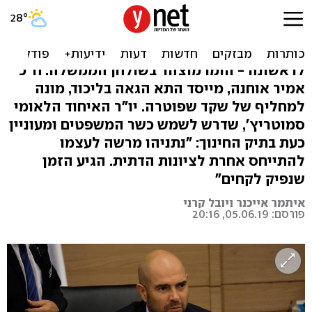
נתניהו מינה את אוחנה לשר
המשפטים, סמוטריץ' תוקף
לראשונה - הומו מוצהר בשולחן הממשלה: ח"כ
אמיר אוחנה, מייסד התא הגאה בליכוד, מונה
למחליף של שקד שפוטרה. יו"ר האיחוד הלאומי
סמוטריץ', שדרש לשמש כשר המשפטים ומעוניין
כעת בתיק החינוך: "נתניהו מרשה לעצמו
להתייחס אחרת לציונות הדתית. הגיע הזמן
שנפיק לקחים"
איתמר אייכנר ויובל קרני
פורסם: 05.06.19, 20:16