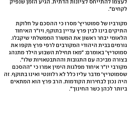
לעצמו להתייחס לציונות הדתית. הגיע הזמן שנפיק
לקחים".
מקורביו של סמוטריץ' מסרו כי ההסכם על חלוקת
התיקים בינו לבין פרץ עדיין בתוקף, ויו"ר האיחוד
הלאומי יבחר ראשון את המשרד הממשלתי שיקבלו.
גורמים בבית היהודי המקורבים לרפי פרץ תקפו את
סמוטריץ' באומרם: "מאז תחילת השבוע הילד מתנהג
בצורה מביכה עם התגובות וההתבטאויות שלו".
מקורבי יו"ר איחוד מפלגות הימין אמרו כי "ההסכם
שסמוטריץ׳ מדבר עליו כלל לא רלוונטי ואינו בתוקף. זה
היה נכון לבחירות הקודמות. הרב פרץ הוא המתאים
ביותר לכהן כשר החינוך".