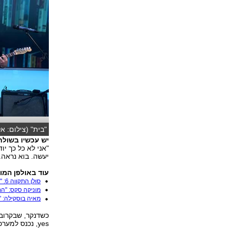
"בית" (צילום: אל
יש עכשיו בשול
"אני לא כל כך י
יעשה. בוא נראה.
עוד באולפן המוז
סולן התקווה 6: "ההופעות מול החיילים הכי כיפיות"
מוניקה סקס: "ה
מאיה בוסקילה: "א