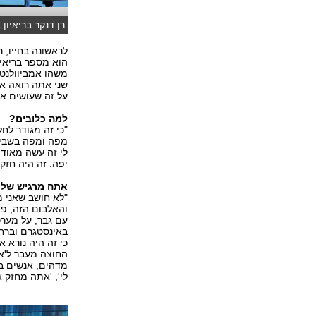
רן דנקר בריאיון באולפן ynet (צילום: אלי סגל ואורי דוידו
לראשונה בחייו, 
משהו אמביוולנטי
שני אתה רואה אנ
על זה שעושים את
למה כלובים?
"כי זה מגודר לחל
מפה ומפה בשביל
לי זה עשה מאוד 
יפה. זה היה חזק
אתה מרגיש שלי
"לא חושב שאני מ
והאלבום הזה, פת
עם גבר, על מערכ
באינסטגרם וברחו
כי זה היה נורא 
החוצה מעבר ל'אני
מדהים, אנשים בא
לי', 'אתה מחזק או