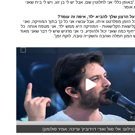
"באופן כללי אני לחלוטין שם, אבל יש לי בן זוג, ויש לי בית שאני
 אומר.
ל הרצון שלך להביא ילד, איפה זה עומד?
 הזמן מפלרטט איתו, אבל עכשיו אני כל כך בתוך המוזיקה, ואני
קלישאת הקלישאות - המוזיקה היא ממש ילד, אני מטפח אותה כל
חוף כמה שאני יכול ולהופיע, כי אני מרגיש שיש לי דבר שאני מאוד
 המון חמלה ואהבה והשקייה טובה, לוקח זמן".
צילום: אלי סגל ואורי דוידוביץ' עריכה: אמיר סולומון)