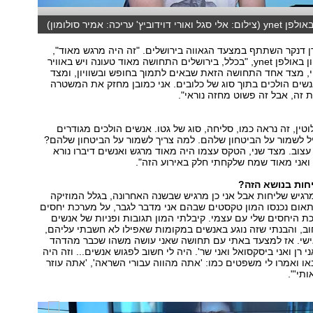
ביץ' עריכה: אמיר סולומון)
רן דנקר השתתף במצעד הגאווה בירושלים. "זה היה מרגש מאוד",
הוא מספר בריאיון באולפן ynet, "בכלל, בירושלים התחושה מאוד טעונה ויש באוויר
, מצד אחד התחושה הזאת שבאים לתמוך בחופש ובשוויון, ומצד
שים הולכים בתוך סוג של כלובים. אני כמובן מחזק את המשטרה
 זה, אבל זה פשוט מחזה נוראי".
וטין, זה נראה כמו, סליחה, סוג של גטו. אנשים הולכים מגודרים
 לשמור על הביטחון שלהם. למה צריך לשמור על הביטחון שלהם?
עצוב. מצד שני, הטקס עצמו היה מאוד מרגש ואנשים דיברו נורא
 ואני מאוד שמח שלקחתי חלק באירוע הזה".
חות בנושא הזה?
רגיש שליחות אבל אני כן מרגיש שבשנה האחרונה, בגלל המוזיקה
אום נכנסו המון טקסטים שבהם אני מדבר לגבר, על מערכת יחסים
ת היחסים שלי עם עצמי. קיבלתי המון תגובות ופניות של אנשים
ב, והבנתי שזה נוגע באנשים במקומות שאפילו לא חשבתי עליהם,
אישי. אז למצעד באתי עם תחושה שאני עושה משהו שכבר מהדהד
 רן ואני ביסקסואל ואני שר'. היה לי חשוב לפגוש אנשים... וזה היה
ו ואמרו לי משפטים כמו: 'אתה מהווה עבורי השראה', 'אתה עוזר
תי'".