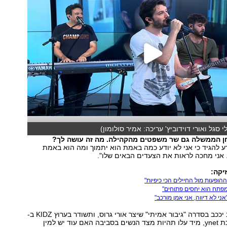
י סגל ואורי דוידוביץ' עריכה: אמיר סולומון)
חן הממשלה גם שר משפטים מהקהילה. מה זה עושה לך?
ודע להגיד כי אני לא יודע כמה באמת הוא יתמוך ומה הוא באמת
 אני מחכה לראות את הצעדים הבאים שלו".
יקה:
מפתח הוא יחסים פתוחים"
ני לא דיווה, אני אמן מורכב"
כשדנקר, שבקרוב יככב בסדרה "גיבור אמיתי" שיצר אורי גרוס, ותשודר בערוץ KIDZ ב-
yes, נכנס למערכת ynet, מיד עלו תהיות מצד הנשים בסביבה האם עוד יש למין