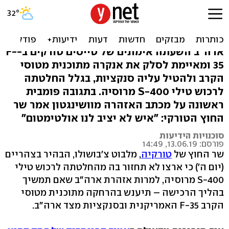
רוסיה, סנקציות ו-F-35:
טורקיה וארה"ב ראש בראש
ארה"ב השעתה אימונים של טייסים טורקים ב-F-
35 ומאיימת לסלק את אנקרה מתוכנית מטוסי
הקרב ולהטיל עליה סנקציות, בגלל החלטתה
לרכוש טילי S-400 מרוסיה. בתגובה פומבית
ראשונה על מכתב האזהרה מוושינגטון אמר שר
החוץ הטורקי: "איש לא יציב לנו אולטימטום"
סוכנויות הידיעות
פורסם: 13.06.19, 14:49
שר החוץ של
טורקיה
, מלבוט צ'בושולו, הבהיר בצהריים
(יום ה') כי ארצו לא תחזור בה מהחלטתה לרכוש טילי
S-400 מרוסיה, למרות אזהרת ארה"ב שאם תמשיך
בהליך הרכישה – תיענש בהרחקה מתוכנית מטוסי
הקרב F-35 האמריקנית ובסנקציות מצד ארה"ב.