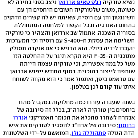
נשיא טורקיה
רג'פ טאיפ ארדואן
ניצב בפני בחירה לא
פשוטה, משום שלטורקיה חשובים היחסים הן עם
וושינגטון והן עם רוסיה, שאיתה יש לה קשרים הדוקים
בתחום האנרגיה ובכל הקשור למלחמה המתחוללת
בסוריה השכנה. אתמול שב ארדואן והצהיר כי טורקיה
השלימה את עסקת ה-S-400 עם רוסיה וכי המערכות
יועברו לידיה ביולי. הוא הדגיש כי אם אנקרה תסולק
מתוכנית ה-F-35 היא תקרא תיגר על ההחלטה הזו
מעל כל במה אפשרית, וכי טורקיה עצמה הייתה
שותפה לייצור בתוכנית. בסוף החודש ייפגש ארדואן
עם טראמפ ביפן, ואתמול אמר כי הוא מקווה לשוחח
איתו עוד קודם לכן בטלפון.
בשנה שעברה עוררו כמה מחלוקות במקביל מתח
ביחסים בין טורקיה לארה"ב, בכלל זה סירובה של
אנקרה לשחרר מהכלא את הכומר האמריקני
אנדרו
ברנסון
; סירובה של ארה"ב להסגיר לטורקים את איש
הדת הגולה
פתהוללה גולן
, המואשם על-ידי השלטונות