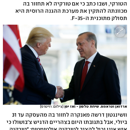
הטורקי, ושבו כתב כי אם טורקיה לא תחזור בה
מכוונתה להתקין את מערכת ההגנה הרוסית היא
תסולק מתוכנית ה-F-35.
ארדואן וטראמפ. שיחת טלפון - ואז יפן
(צילום: רויטרס)
וושינגטון דרשה מאנקרה לחזור בה מהעסקה עד 31
ביולי, אבל בתגובתו היום בצהריים הדגיש צ'בושולו כי
איש אינו יכול להציב לטורקיה אולטימטום: "טורקיה