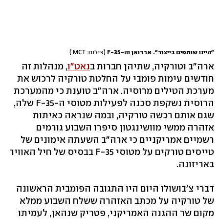
"היינו שותפים בייצור". ארדואן וה-F-35
(צילום: MCT )
ארה"ב וטורקיה, שתיהן חברות ב
נאט"ו
, מנהלות זה
חודשים עימות פומבי על החלטת טורקיה לרכוש את
מערכת הטילים מרוסיה. ארה"ב טוענת כי מהמערכת
הרוסית נשקפת סכנה לפעילות מטוסי ה-F-35 שלה,
שגם אותם רכשה טורקיה, ובמה שנראה כאיתות
אזהרה ממשי מוושינגטון סיפרו השבוע גורמים
רשמיים אמריקניים כי ארה"ב השעתה אימונים של
טייסים טורקים על מטוסי F-35 בבסיס של חיל האוויר
באריזונה.
דברי צ'בושולו היום היו התגובה הפומבית הראשונה
של טורקיה על מכתב האזהרה ששלח השבוע ממלא
מקום שר ההגנה האמריקני, פטריק שנהאן, לעמיתו