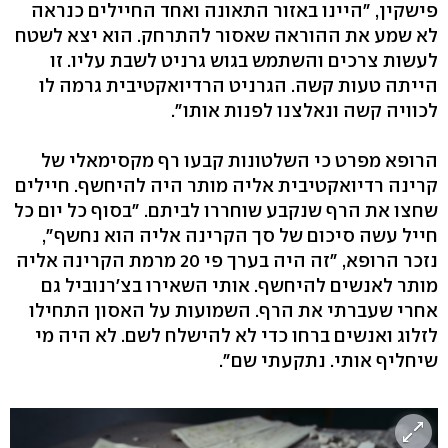
פישקין, "היינו באזור התאונה ואחד החיילים כנראה
לא שמע את ההוראה שאסור להתרחק. הוא יצא לשטח
לעשות צרכים והשתמש בגוש גרניט לשבת עליו. זו
הייתה טעות קשה. הגרניט הרדיואקטיבית גרמה לו
לכוויה קשה ונאלצנו לפנות אותו".
הרופא מפרט כי השלטונות קבעו רף מקסימאלי של
קרינה רדיואקטיבית אליה מותר היה להיחשף. חיילים
שחצו את הרף שנקבע שוחררו לביתם. "בסוף כל יום כל
חייל עשה סיכום של סך הקרינה אליה הוא נחשף",
נזכר הרופא, "זה היה בערך פי 20 מרמת הקרינה אליה
מותר לאנשים להיחשף. אותי השאירו בצ'רנוביל גם
אחרי שעברתי את הרף. השמועות על האסון התחילו
לזלוג ואנשים ברחו כדי לא להישלח לשם. לא היה מי
שיחליף אותי. נתקעתי שם".