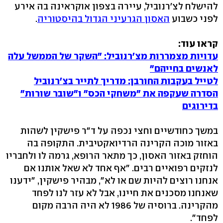
להישלח לצ'רנוביל, עיירה בצפון אוקראינה בה אירע
לפני כשבוע
האסון הגרעיני הגדול בהיסטוריה
.
קראו עוד:
עדויות מצמררות מצ'רנוביל: "השקר של הממשל עלה
לאנשים בחייהם"
לטייל בעקבות החורבן: מדריך לתייר בצ'רנוביל
הסדרה שעקפה את "משחקי הכס" ו"שובר שורות"
בדירוגים
במשך כחודשיים וחצי נכפה על ד"ר פישקין לשהות
באזור מוכה הקרינה הרדיואקטיבית. התקופה בה
הוחזק באזור האסון, כך מתאר הרופא, גרמה לו ולחבריו
לנזקים רפואיים רבים. "אף אחד לא שאל אותנו אם
אנחנו רוצים להיות שם או לא", מבהיר פישקין, "ידענו
שאנחנו מסכנים את חיינו, אבל לא עזר לנו לפחד
מהקרינה. ברוסיה של 1986 לא היה הרבה מקום
לפחד".