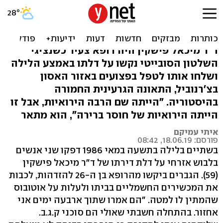
הרופא שנשלח לצ'רנוביל –
וחלה בעצמו
ד"ר מיכאל פישקין היה רופא צעיר כשנציגי
השלטון הסובייטי נקשו על דלתו באמצע הלילה
ושלחו אותו לטפל בפצועים באזור האסון
בצ'רנוביל, התאונה הגרעינית החמורה
בהיסטוריה. "הייתה שם הרבה הירואיות, אבל זו
הייתה הירואיות של חוסר ברירה", הוא מתאר
איתי עמיקם
פורסם: 18.06.19, 08:42
בשתיים בלילה בתשעה במאי 1986 דפקו שני אנשים
בלבוש אזרחי על דלת דירתו של ד"ר מיכאל פישקין
(59). הגברים ביקשו מהרופא בן ה-26 להזדהות, לכבות
את המכשירים החשמליים בביתו ולעלות על אוטובוס
שהמתין לו למטה. "הם אמרו שתוך ארבעה ימים אני
אחזור. בהתחלה חשבתי שאולי הם סוכני ק.ג.ב.