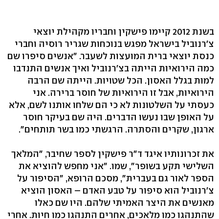
בשנת 2012 קיימו פישקין וחבריו מקהילת יוצאי
צ'רנוביל בישראל מפגש בנוכחות שגריר רוסיה וחברי
כנסת יוצאי ברית המועצות לשעבר. "אנשים סיפרו שם
כמה הירואיות הייתה בצ'רנוביל ואיך אנשים התנדבו
למות בגלל האסון. הכל שטויות. הייתה שם הרבה
הירואיות, אבל זו הירואיות של חוסר ברירה. אני
כעסתי על השלטונות לא כי הם שלחו אותנו לשם, אלא
על האופן שבו נעשו הדברים. היה שם בעיקר חוסר
ארגון, שקרים והסתרה. הרגשתי כמו בשר תותחים".
את זכרונותיו איגד ד"ר פישקין לספר שחיבר, "המלאך
השלישי תקע בשופר", שמו. "אני מחפש להוציא את
הספר לאור גם בעברית", מסכם הרופא, "הסיפור על
צ'רנוביל הוא סיפור על טבע האדם – האסון הוציא
מאנשים את היצר האמיתי שלהם. היו שם כאלו
שהתנהגו כמו מלאכים, אחרים התנהגו כמו חיות. אחרי