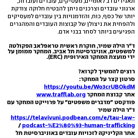
תאגידים רב לאומיים, מעסיקים, עובדים ועובדות,
ארגוני עובדים וצרכנים ניתן להבטיח חלוקה צודקת
יותר של כסף, כוח, והזדמנויות בין עובדים למעסיקים
ולהפחית את ניצולן של קבוצות העובדים והמהגרים
הפגיעים ביותר לסחר בבני אדם.
ד"ר הילה שמיר, חוקרת ראשית טראפלאב הפקולטה
למשפטים, אוניברסיטת תל אביב. המחקר ממומן על
ידי מועצת המחקר האירופית (ERC).
רוצים להמשיך לקרוא?
סרטון קצר על המחקר:
https://youtu.be/Wo3crUBOkdM
אתר קבוצת המחקר
www.trafflab.org
פודקסט "מדברים משפטים" על פרוייקט המחקר עם
ד"ר הילה שמיר
https://telavivuni.podbean.com/e/tau-law-
/
podcast-%E2%80%93-human-trafficking
אתר הקליניקה לזכויות עובדים באוניברסיטת תל