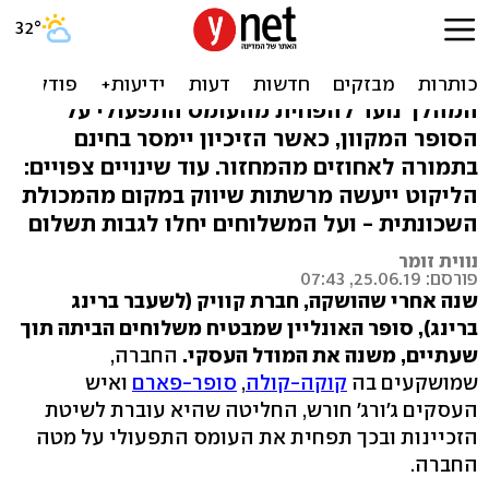
קוויק משנה מודל עסקי:
תחלק זיכיונות לפי אזורים
המהלך נועד להפחית מהעומס התפעולי על
הסופר המקוון, כאשר הזיכיון יימסר בחינם
בתמורה לאחוזים מהמחזור. עוד שינויים צפויים:
הליקוט ייעשה מרשתות שיווק במקום מהמכולת
השכונתית - ועל המשלוחים יחלו לגבות תשלום
נווית זומר
פורסם: 25.06.19, 07:43
שנה אחרי שהושקה, חברת קוויק (לשעבר ברינג
ברינג), סופר האונליין שמבטיח משלוחים הביתה תוך
שעתיים, משנה את המודל העסקי.
החברה,
שמושקעים בה
קוקה-קולה
,
סופר-פארם
ואיש
העסקים ג'ורג' חורש, החליטה שהיא עוברת לשיטת
הזכיינות ובכך תפחית את העומס התפעולי על מטה
החברה.